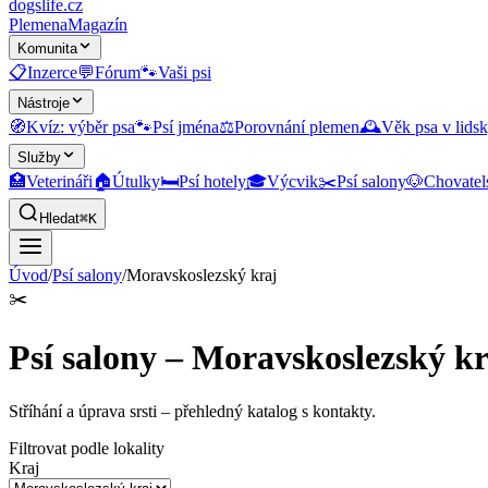
dogslife
.cz
Plemena
Magazín
Komunita
📋
Inzerce
💬
Fórum
🐾
Vaši psi
Nástroje
🧭
Kvíz: výběr psa
🐾
Psí jména
⚖️
Porovnání plemen
🕰️
Věk psa v lidsk
Služby
🏥
Veterináři
🏠
Útulky
🛏️
Psí hotely
🎓
Výcvik
✂️
Psí salony
🐶
Chovatel
Hledat
⌘K
Úvod
/
Psí salony
/
Moravskoslezský kraj
✂️
Psí salony – Moravskoslezský kr
Stříhání a úprava srsti
– přehledný katalog s kontakty.
Filtrovat podle lokality
Kraj