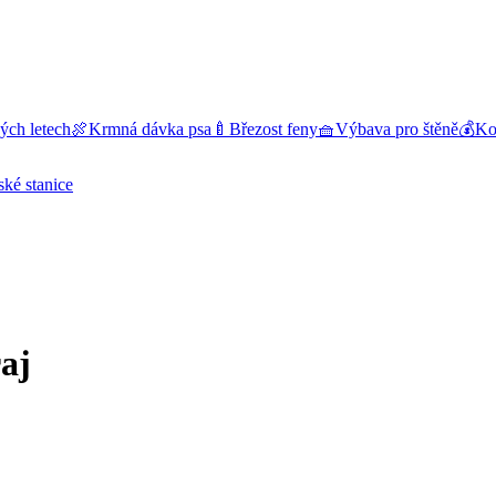
ých letech
🍖
Krmná dávka psa
🍼
Březost feny
🧺
Výbava pro štěně
💰
Kol
ské stanice
aj