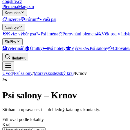
dogslife
.cz
Plemena
Magazín
Komunita
📋
Inzerce
💬
Fórum
🐾
Vaši psi
Nástroje
🧭
Kvíz: výběr psa
🐾
Psí jména
⚖️
Porovnání plemen
🕰️
Věk psa v lidsk
Služby
🏥
Veterináři
🏠
Útulky
🛏️
Psí hotely
🎓
Výcvik
✂️
Psí salony
🐶
Chovatel
Hledat
⌘K
Úvod
/
Psí salony
/
Moravskoslezský kraj
/
Krnov
✂️
Psí salony – Krnov
Stříhání a úprava srsti
– přehledný katalog s kontakty.
Filtrovat podle lokality
Kraj