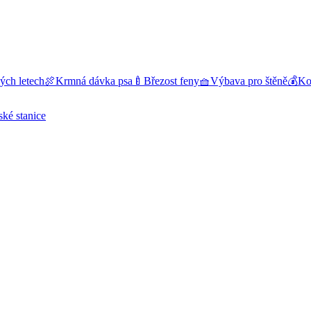
ých letech
🍖
Krmná dávka psa
🍼
Březost feny
🧺
Výbava pro štěně
💰
Kol
ské stanice