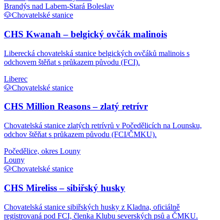
Brandýs nad Labem-Stará Boleslav
🐶
Chovatelské stanice
CHS Kwanah – belgický ovčák malinois
Liberecká chovatelská stanice belgických ovčáků malinois s
odchovem štěňat s průkazem původu (FCI).
Liberec
🐶
Chovatelské stanice
CHS Million Reasons – zlatý retrívr
Chovatelská stanice zlatých retrívrů v Počedělicích na Lounsku,
odchov štěňat s průkazem původu (FCI/ČMKU).
Počedělice, okres Louny
Louny
🐶
Chovatelské stanice
CHS Mireliss – sibiřský husky
Chovatelská stanice sibiřských husky z Kladna, oficiálně
registrovaná pod FCI, členka Klubu severských psů a ČMKU.