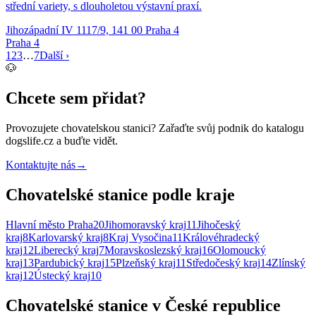
střední variety, s dlouholetou výstavní praxí.
Jihozápadní IV 1117/9, 141 00 Praha 4
Praha 4
1
2
3
…
7
Další ›
🐶
Chcete sem přidat?
Provozujete
chovatelskou stanici
? Zařaďte svůj podnik do katalogu
dogslife.cz a buďte vidět.
Kontaktujte nás
→
Chovatelské stanice podle kraje
Hlavní město Praha
20
Jihomoravský kraj
11
Jihočeský
kraj
8
Karlovarský kraj
8
Kraj Vysočina
11
Královéhradecký
kraj
12
Liberecký kraj
7
Moravskoslezský kraj
16
Olomoucký
kraj
13
Pardubický kraj
15
Plzeňský kraj
11
Středočeský kraj
14
Zlínský
kraj
12
Ústecký kraj
10
Chovatelské stanice v České republice