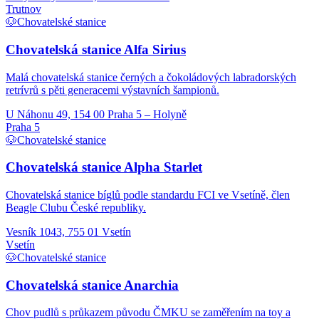
Trutnov
🐶
Chovatelské stanice
Chovatelská stanice Alfa Sirius
Malá chovatelská stanice černých a čokoládových labradorských
retrívrů s pěti generacemi výstavních šampionů.
U Náhonu 49, 154 00 Praha 5 – Holyně
Praha 5
🐶
Chovatelské stanice
Chovatelská stanice Alpha Starlet
Chovatelská stanice bíglů podle standardu FCI ve Vsetíně, člen
Beagle Clubu České republiky.
Vesník 1043, 755 01 Vsetín
Vsetín
🐶
Chovatelské stanice
Chovatelská stanice Anarchia
Chov pudlů s průkazem původu ČMKU se zaměřením na toy a