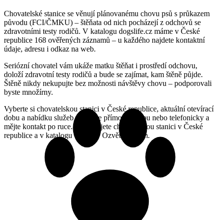
Chovatelské stanice se věnují plánovanému chovu psů s průkazem
původu (FCI/ČMKU) – štěňata od nich pocházejí z odchovů se
zdravotními testy rodičů. V katalogu dogslife.cz máme v České
republice 168 ověřených záznamů – u každého najdete kontaktní
údaje, adresu i odkaz na web.
Seriózní chovatel vám ukáže matku štěňat i prostředí odchovu,
doloží zdravotní testy rodičů a bude se zajímat, kam štěně půjde.
Štěně nikdy nekupujte bez možnosti návštěvy chovu – podporovali
byste množírny.
Vyberte si chovatelskou stanici v České republice, aktuální otevírací
dobu a nabídku služeb si ověřte přímo na webu nebo telefonicky a
mějte kontakt po ruce. Provozujete chovatelskou stanici v České
republice a v katalogu chybíte? Ozvěte se nám.