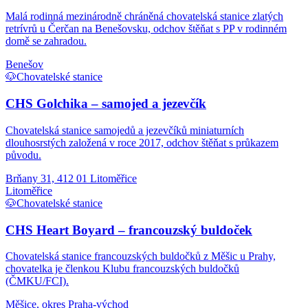
Malá rodinná mezinárodně chráněná chovatelská stanice zlatých
retrívrů u Čerčan na Benešovsku, odchov štěňat s PP v rodinném
domě se zahradou.
Benešov
🐶
Chovatelské stanice
CHS Golchika – samojed a jezevčík
Chovatelská stanice samojedů a jezevčíků miniaturních
dlouhosrstých založená v roce 2017, odchov štěňat s průkazem
původu.
Brňany 31, 412 01 Litoměřice
Litoměřice
🐶
Chovatelské stanice
CHS Heart Boyard – francouzský buldoček
Chovatelská stanice francouzských buldočků z Měšic u Prahy,
chovatelka je členkou Klubu francouzských buldočků
(ČMKU/FCI).
Měšice, okres Praha-východ