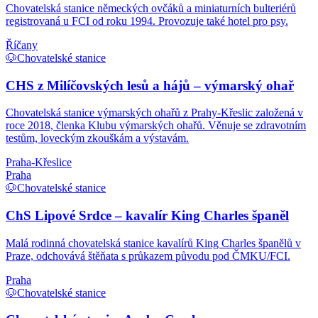
Chovatelská stanice německých ovčáků a miniaturních bulteriérů
registrovaná u FCI od roku 1994. Provozuje také hotel pro psy.
Říčany
🐶
Chovatelské stanice
CHS z Milíčovských lesů a hájů – výmarský ohař
Chovatelská stanice výmarských ohařů z Prahy-Křeslic založená v
roce 2018, členka Klubu výmarských ohařů. Věnuje se zdravotním
testům, loveckým zkouškám a výstavám.
Praha-Křeslice
Praha
🐶
Chovatelské stanice
ChS Lipové Srdce – kavalír King Charles španěl
Malá rodinná chovatelská stanice kavalírů King Charles španělů v
Praze, odchovává štěňata s průkazem původu pod ČMKU/FCI.
Praha
🐶
Chovatelské stanice