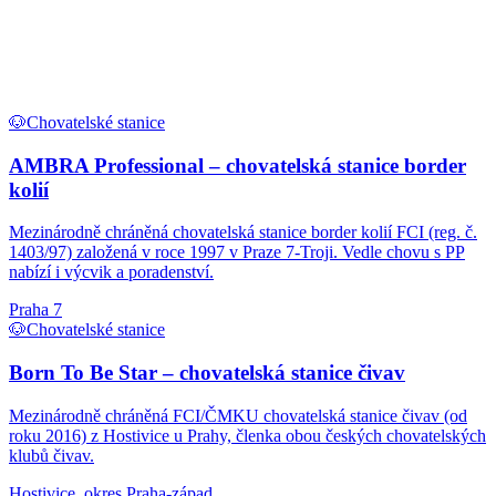
🐶
Chovatelské stanice
AMBRA Professional – chovatelská stanice border
kolií
Mezinárodně chráněná chovatelská stanice border kolií FCI (reg. č.
1403/97) založená v roce 1997 v Praze 7-Troji. Vedle chovu s PP
nabízí i výcvik a poradenství.
Praha 7
🐶
Chovatelské stanice
Born To Be Star – chovatelská stanice čivav
Mezinárodně chráněná FCI/ČMKU chovatelská stanice čivav (od
roku 2016) z Hostivice u Prahy, členka obou českých chovatelských
klubů čivav.
Hostivice, okres Praha-západ