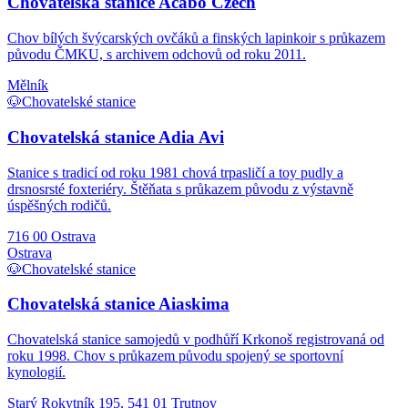
Chovatelská stanice Acabo Czech
Chov bílých švýcarských ovčáků a finských lapinkoir s průkazem
původu ČMKU, s archivem odchovů od roku 2011.
Mělník
🐶
Chovatelské stanice
Chovatelská stanice Adia Avi
Stanice s tradicí od roku 1981 chová trpasličí a toy pudly a
drsnosrsté foxteriéry. Štěňata s průkazem původu z výstavně
úspěšných rodičů.
716 00 Ostrava
Ostrava
🐶
Chovatelské stanice
Chovatelská stanice Aiaskima
Chovatelská stanice samojedů v podhůří Krkonoš registrovaná od
roku 1998. Chov s průkazem původu spojený se sportovní
kynologií.
Starý Rokytník 195, 541 01 Trutnov