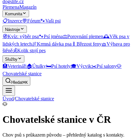
dogslife
.cz
Plemena
Magazín
Komunita
📋
Inzerce
💬
Fórum
🐾
Vaši psi
Nástroje
🧭
Kvíz: výběr psa
🐾
Psí jména
⚖️
Porovnání plemen
🕰️
Věk psa v
lidských letech
🍖
Krmná dávka psa
🍼
Březost feny
🧺
Výbava pro
štěně
💰
Kolik stojí pes
Služby
🏥
Veterináři
🏠
Útulky
🛏️
Psí hotely
🎓
Výcvik
✂️
Psí salony
🐶
Chovatelské stanice
Hledat
⌘K
Úvod
/
Chovatelské stanice
🐶
Chovatelské stanice v ČR
Chov psů s průkazem původu
– přehledný katalog s kontakty.