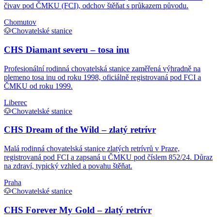
čivav pod ČMKU (FCI), odchov štěňat s průkazem původu.
Chomutov
🐶
Chovatelské stanice
CHS Diamant severu – tosa inu
Profesionální rodinná chovatelská stanice zaměřená výhradně na
plemeno tosa inu od roku 1998, oficiálně registrovaná pod FCI a
ČMKU od roku 1999.
Liberec
🐶
Chovatelské stanice
CHS Dream of the Wild – zlatý retrívr
Malá rodinná chovatelská stanice zlatých retrívrů v Praze,
registrovaná pod FCI a zapsaná u ČMKU pod číslem 852/24. Důraz
na zdraví, typický vzhled a povahu štěňat.
Praha
🐶
Chovatelské stanice
CHS Forever My Gold – zlatý retrívr