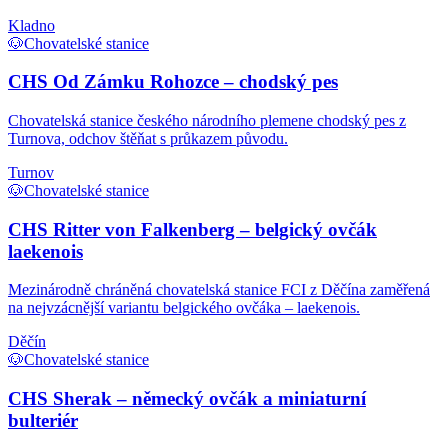
Kladno
🐶
Chovatelské stanice
CHS Od Zámku Rohozce – chodský pes
Chovatelská stanice českého národního plemene chodský pes z
Turnova, odchov štěňat s průkazem původu.
Turnov
🐶
Chovatelské stanice
CHS Ritter von Falkenberg – belgický ovčák
laekenois
Mezinárodně chráněná chovatelská stanice FCI z Děčína zaměřená
na nejvzácnější variantu belgického ovčáka – laekenois.
Děčín
🐶
Chovatelské stanice
CHS Sherak – německý ovčák a miniaturní
bulteriér