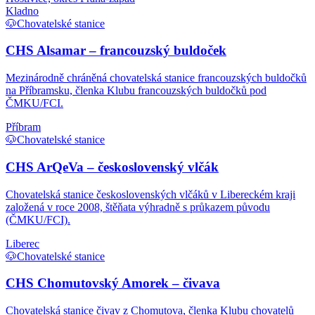
Kladno
🐶
Chovatelské stanice
CHS Alsamar – francouzský buldoček
Mezinárodně chráněná chovatelská stanice francouzských buldočků
na Příbramsku, členka Klubu francouzských buldočků pod
ČMKU/FCI.
Příbram
🐶
Chovatelské stanice
CHS ArQeVa – československý vlčák
Chovatelská stanice československých vlčáků v Libereckém kraji
založená v roce 2008, štěňata výhradně s průkazem původu
(ČMKU/FCI).
Liberec
🐶
Chovatelské stanice
CHS Chomutovský Amorek – čivava
Chovatelská stanice čivav z Chomutova, členka Klubu chovatelů