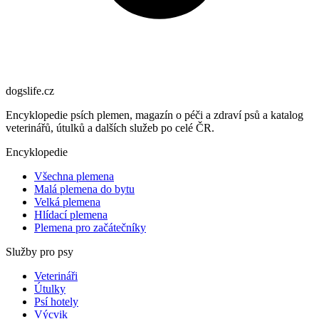
dogslife
.cz
Encyklopedie psích plemen, magazín o péči a zdraví psů a katalog
veterinářů, útulků a dalších služeb po celé ČR.
Encyklopedie
Všechna plemena
Malá plemena do bytu
Velká plemena
Hlídací plemena
Plemena pro začátečníky
Služby pro psy
Veterináři
Útulky
Psí hotely
Výcvik