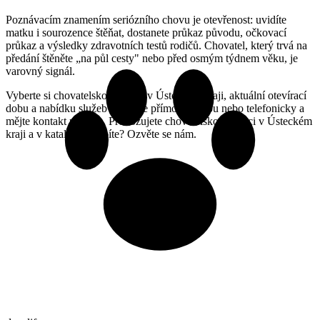
Poznávacím znamením seriózního chovu je otevřenost: uvidíte
matku i sourozence štěňat, dostanete průkaz původu, očkovací
průkaz a výsledky zdravotních testů rodičů. Chovatel, který trvá na
předání štěněte „na půl cesty" nebo před osmým týdnem věku, je
varovný signál.
Vyberte si chovatelskou stanici v Ústeckém kraji, aktuální otevírací
dobu a nabídku služeb si ověřte přímo na webu nebo telefonicky a
mějte kontakt po ruce. Provozujete chovatelskou stanici v Ústeckém
kraji a v katalogu chybíte? Ozvěte se nám.