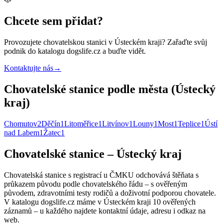
Chcete sem přidat?
Provozujete
chovatelskou stanici
v Ústeckém kraji
? Zařaďte svůj
podnik do katalogu dogslife.cz a buďte vidět.
Kontaktujte nás
→
Chovatelské stanice podle města (Ústecký
kraj)
Chomutov
2
Děčín
1
Litoměřice
1
Litvínov
1
Louny
1
Most
1
Teplice
1
Ústí
nad Labem
1
Žatec
1
Chovatelské stanice – Ústecký kraj
Chovatelská stanice s registrací u ČMKU odchovává štěňata s
průkazem původu podle chovatelského řádu – s ověřeným
původem, zdravotními testy rodičů a doživotní podporou chovatele.
V katalogu dogslife.cz máme v Ústeckém kraji 10 ověřených
záznamů – u každého najdete kontaktní údaje, adresu i odkaz na
web.