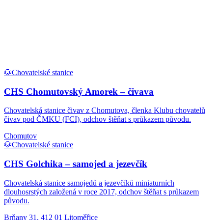
🐶
Chovatelské stanice
CHS Chomutovský Amorek – čivava
Chovatelská stanice čivav z Chomutova, členka Klubu chovatelů
čivav pod ČMKU (FCI), odchov štěňat s průkazem původu.
Chomutov
🐶
Chovatelské stanice
CHS Golchika – samojed a jezevčík
Chovatelská stanice samojedů a jezevčíků miniaturních
dlouhosrstých založená v roce 2017, odchov štěňat s průkazem
původu.
Brňany 31, 412 01 Litoměřice