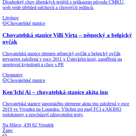
Dlouholetý chov tibetských teriérů s průkazem původu ČMKU,
web vede přehled odchovů a chovných jedinců.
Litvínov
🐶
Chovatelské stanice
Chovatelská stanice Villi Virta – německý a belgický
ovčák
Chovatelská stanice plemen německý ovčák a belgický ovčák
tervueren založená v roce 2011 v Ústeckém kraji, zaměřená na
sportovní kynologii a chov s PP.
Chomutov
🐶
Chovatelské stanice
Ken'Ichi Ai – chovatelská stanice akita inu
Chovatelská stanice japonského plemene akita inu založená v roce
2019 ve Vroutku na Lounsku. Všichni psi mají FCI a AKIHO
rodokmeny a procházejí zdravotními testy.
Na Hůrce, 439 82 Vroutek
Žatec
🐶