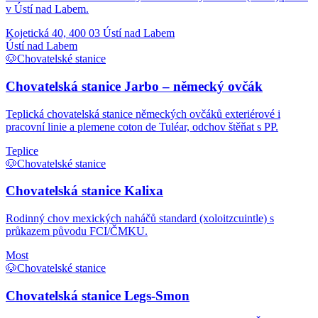
v Ústí nad Labem.
Kojetická 40, 400 03 Ústí nad Labem
Ústí nad Labem
🐶
Chovatelské stanice
Chovatelská stanice Jarbo – německý ovčák
Teplická chovatelská stanice německých ovčáků exteriérové i
pracovní linie a plemene coton de Tuléar, odchov štěňat s PP.
Teplice
🐶
Chovatelské stanice
Chovatelská stanice Kalixa
Rodinný chov mexických naháčů standard (xoloitzcuintle) s
průkazem původu FCI/ČMKU.
Most
🐶
Chovatelské stanice
Chovatelská stanice Legs-Smon