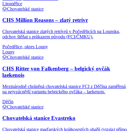
Litoměřice
🐶
Chovatelské stanice
CHS Million Reasons – zlatý retrívr
Chovatelská stanice zlatých retrívrů v Počedělicích na Lounsku,
odchov štěňat s průkazem původu (FCI/ČMKU).
Počedělice, okres Louny
Louny
🐶
Chovatelské stanice
CHS Ritter von Falkenberg – belgický ovčák
laekenois
Mezinárodně chráněná chovatelská stanice FCI z Děčína zaměřená
na nejvzácnější variantu belgického ovčáka – laekenois.
Děčín
🐶
Chovatelské stanice
Chovatelská stanice Evastreko
Chovatelská stanice maďarských krátkosrstých ohařů (vizsla) přímo