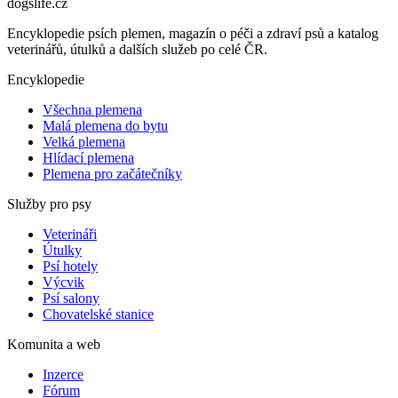
dogslife
.cz
Encyklopedie psích plemen, magazín o péči a zdraví psů a katalog
veterinářů, útulků a dalších služeb po celé ČR.
Encyklopedie
Všechna plemena
Malá plemena do bytu
Velká plemena
Hlídací plemena
Plemena pro začátečníky
Služby pro psy
Veterináři
Útulky
Psí hotely
Výcvik
Psí salony
Chovatelské stanice
Komunita a web
Inzerce
Fórum