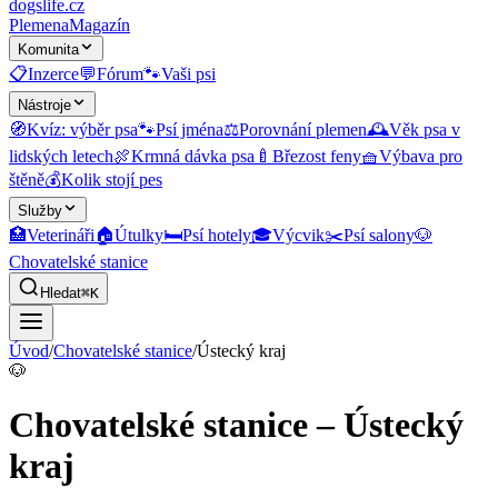
dogslife
.cz
Plemena
Magazín
Komunita
📋
Inzerce
💬
Fórum
🐾
Vaši psi
Nástroje
🧭
Kvíz: výběr psa
🐾
Psí jména
⚖️
Porovnání plemen
🕰️
Věk psa v
lidských letech
🍖
Krmná dávka psa
🍼
Březost feny
🧺
Výbava pro
štěně
💰
Kolik stojí pes
Služby
🏥
Veterináři
🏠
Útulky
🛏️
Psí hotely
🎓
Výcvik
✂️
Psí salony
🐶
Chovatelské stanice
Hledat
⌘K
Úvod
/
Chovatelské stanice
/
Ústecký kraj
🐶
Chovatelské stanice – Ústecký
kraj