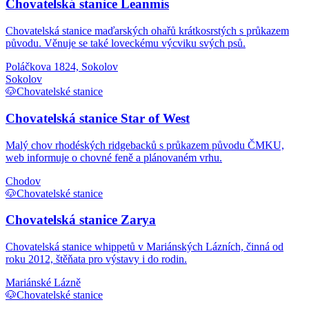
Chovatelská stanice Leanmis
Chovatelská stanice maďarských ohařů krátkosrstých s průkazem
původu. Věnuje se také loveckému výcviku svých psů.
Poláčkova 1824, Sokolov
Sokolov
🐶
Chovatelské stanice
Chovatelská stanice Star of West
Malý chov rhodéských ridgebacků s průkazem původu ČMKU,
web informuje o chovné feně a plánovaném vrhu.
Chodov
🐶
Chovatelské stanice
Chovatelská stanice Zarya
Chovatelská stanice whippetů v Mariánských Lázních, činná od
roku 2012, štěňata pro výstavy i do rodin.
Mariánské Lázně
🐶
Chovatelské stanice