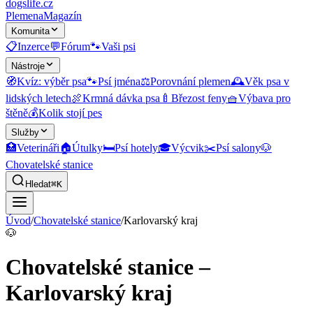
dogslife
.cz
Plemena
Magazín
Komunita
📋
Inzerce
💬
Fórum
🐾
Vaši psi
Nástroje
🧭
Kvíz: výběr psa
🐾
Psí jména
⚖️
Porovnání plemen
🕰️
Věk psa v
lidských letech
🍖
Krmná dávka psa
🍼
Březost feny
🧺
Výbava pro
štěně
💰
Kolik stojí pes
Služby
🏥
Veterináři
🏠
Útulky
🛏️
Psí hotely
🎓
Výcvik
✂️
Psí salony
🐶
Chovatelské stanice
Hledat
⌘K
Úvod
/
Chovatelské stanice
/
Karlovarský kraj
🐶
Chovatelské stanice –
Karlovarský kraj