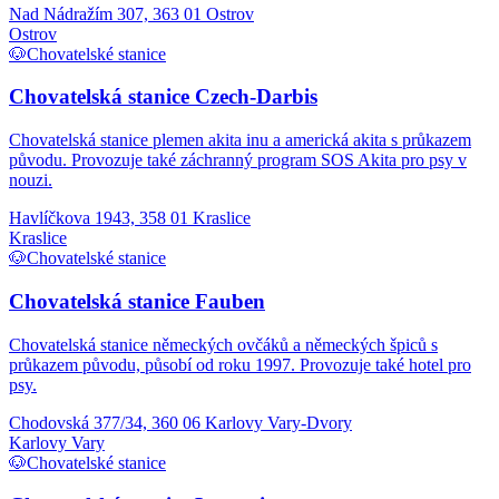
Nad Nádražím 307, 363 01 Ostrov
Ostrov
🐶
Chovatelské stanice
Chovatelská stanice Czech-Darbis
Chovatelská stanice plemen akita inu a americká akita s průkazem
původu. Provozuje také záchranný program SOS Akita pro psy v
nouzi.
Havlíčkova 1943, 358 01 Kraslice
Kraslice
🐶
Chovatelské stanice
Chovatelská stanice Fauben
Chovatelská stanice německých ovčáků a německých špiců s
průkazem původu, působí od roku 1997. Provozuje také hotel pro
psy.
Chodovská 377/34, 360 06 Karlovy Vary-Dvory
Karlovy Vary
🐶
Chovatelské stanice