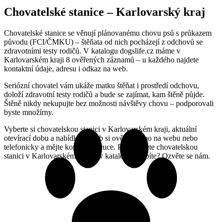
Chovatelské stanice – Karlovarský kraj
Chovatelské stanice se věnují plánovanému chovu psů s průkazem
původu (FCI/ČMKU) – štěňata od nich pocházejí z odchovů se
zdravotními testy rodičů. V katalogu dogslife.cz máme v
Karlovarském kraji 8 ověřených záznamů – u každého najdete
kontaktní údaje, adresu i odkaz na web.
Seriózní chovatel vám ukáže matku štěňat i prostředí odchovu,
doloží zdravotní testy rodičů a bude se zajímat, kam štěně půjde.
Štěně nikdy nekupujte bez možnosti návštěvy chovu – podporovali
byste množírny.
Vyberte si chovatelskou stanici v Karlovarském kraji, aktuální
otevírací dobu a nabídku služeb si ověřte přímo na webu nebo
telefonicky a mějte kontakt po ruce. Provozujete chovatelskou
stanici v Karlovarském kraji a v katalogu chybíte? Ozvěte se nám.