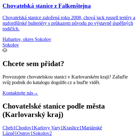
Chovatelská stanice z Falkenštejna
Chovatelská stanice založená roku 2008, chová jack russell teriéry a
stafordšírské bulteriéry s průkazem původu po výstavně úspěšných
rodičích.
Habartov, okres Sokolov
Sokolov
🐶
Chcete sem přidat?
Provozujete
chovatelskou stanici
v Karlovarském kraji
? Zařaďte
svůj podnik do katalogu dogslife.cz a buďte vidět.
Kontaktujte nás
→
Chovatelské stanice podle města
(Karlovarský kraj)
Cheb
1
Chodov
1
Karlovy Vary
1
Kraslice
1
Mariánské
Lázně
1
Ostrov
1
Sokolov
2