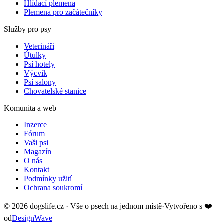
Hlídací plemena
Plemena pro začátečníky
Služby pro psy
Veterináři
Útulky
Psí hotely
Výcvik
Psí salony
Chovatelské stanice
Komunita a web
Inzerce
Fórum
Vaši psi
Magazín
O nás
Kontakt
Podmínky užití
Ochrana soukromí
©
2026
dogslife.cz · Vše o psech na jednom místě
·
Vytvořeno s
❤️
od
DesignWave