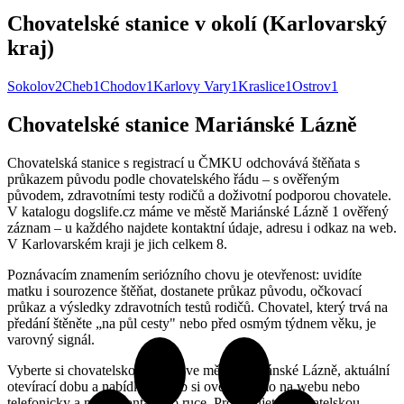
Chovatelské stanice v okolí (Karlovarský
kraj)
Sokolov
2
Cheb
1
Chodov
1
Karlovy Vary
1
Kraslice
1
Ostrov
1
Chovatelské stanice Mariánské Lázně
Chovatelská stanice s registrací u ČMKU odchovává štěňata s
průkazem původu podle chovatelského řádu – s ověřeným
původem, zdravotními testy rodičů a doživotní podporou chovatele.
V katalogu dogslife.cz máme ve městě Mariánské Lázně 1 ověřený
záznam – u každého najdete kontaktní údaje, adresu i odkaz na web.
V Karlovarském kraji je jich celkem 8.
Poznávacím znamením seriózního chovu je otevřenost: uvidíte
matku i sourozence štěňat, dostanete průkaz původu, očkovací
průkaz a výsledky zdravotních testů rodičů. Chovatel, který trvá na
předání štěněte „na půl cesty" nebo před osmým týdnem věku, je
varovný signál.
Vyberte si chovatelskou stanici ve městě Mariánské Lázně, aktuální
otevírací dobu a nabídku služeb si ověřte přímo na webu nebo
telefonicky a mějte kontakt po ruce. Provozujete chovatelskou