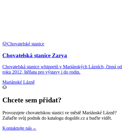
🐶
Chovatelské stanice
Chovatelská stanice Zarya
Chovatelská stanice whippetů v Mariánských Lázních, činná od
roku 2012, štěňata pro výstavy i do rodin.
Mariánské Lázně
🐶
Chcete sem přidat?
Provozujete
chovatelskou stanici
ve městě Mariánské Lázně
?
Zařaďte svůj podnik do katalogu dogslife.cz a buďte vidět.
Kontaktujte nás
→