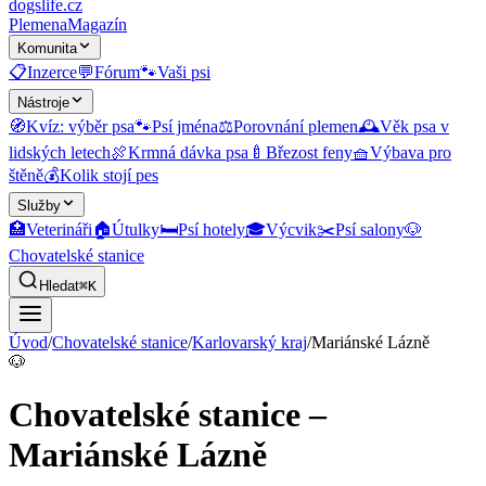
dogslife
.cz
Plemena
Magazín
Komunita
📋
Inzerce
💬
Fórum
🐾
Vaši psi
Nástroje
🧭
Kvíz: výběr psa
🐾
Psí jména
⚖️
Porovnání plemen
🕰️
Věk psa v
lidských letech
🍖
Krmná dávka psa
🍼
Březost feny
🧺
Výbava pro
štěně
💰
Kolik stojí pes
Služby
🏥
Veterináři
🏠
Útulky
🛏️
Psí hotely
🎓
Výcvik
✂️
Psí salony
🐶
Chovatelské stanice
Hledat
⌘K
Úvod
/
Chovatelské stanice
/
Karlovarský kraj
/
Mariánské Lázně
🐶
Chovatelské stanice –
Mariánské Lázně