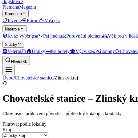
dogslife
.cz
Plemena
Magazín
Komunita
📋
Inzerce
💬
Fórum
🐾
Vaši psi
Nástroje
🧭
Kvíz: výběr psa
🐾
Psí jména
⚖️
Porovnání plemen
🕰️
Věk psa v lidsk
Služby
🏥
Veterináři
🏠
Útulky
🛏️
Psí hotely
🎓
Výcvik
✂️
Psí salony
🐶
Chovatel
Hledat
⌘K
Úvod
/
Chovatelské stanice
/
Zlínský kraj
🐶
Chovatelské stanice – Zlínský k
Chov psů s průkazem původu
– přehledný katalog s kontakty.
Filtrovat podle lokality
Kraj