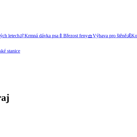
ých letech
🍖
Krmná dávka psa
🍼
Březost feny
🧺
Výbava pro štěně
💰
Kol
ské stanice
raj