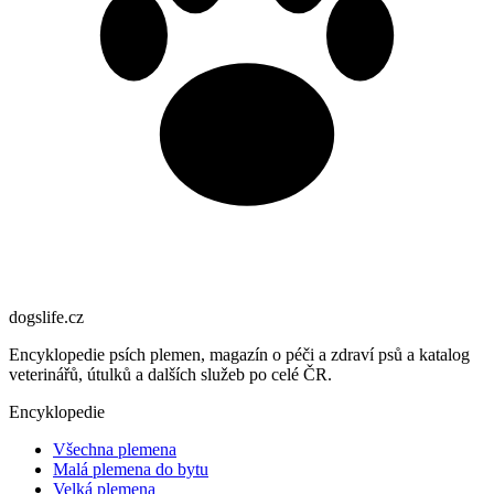
dogslife
.cz
Encyklopedie psích plemen, magazín o péči a zdraví psů a katalog
veterinářů, útulků a dalších služeb po celé ČR.
Encyklopedie
Všechna plemena
Malá plemena do bytu
Velká plemena