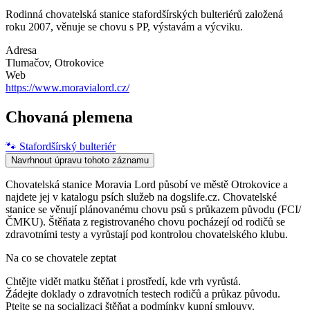
Rodinná chovatelská stanice stafordšírských bulteriérů založená
roku 2007, věnuje se chovu s PP, výstavám a výcviku.
Adresa
Tlumačov
, Otrokovice
Web
https://www.moravialord.cz/
Chovaná plemena
🐾
Stafordšírský bulteriér
Navrhnout úpravu tohoto záznamu
Chovatelská stanice Moravia Lord působí ve městě Otrokovice a
najdete jej v katalogu psích služeb na dogslife.cz. Chovatelské
stanice se věnují plánovanému chovu psů s průkazem původu (FCI/
ČMKU). Štěňata z registrovaného chovu pocházejí od rodičů se
zdravotními testy a vyrůstají pod kontrolou chovatelského klubu.
Na co se chovatele zeptat
Chtějte vidět matku štěňat i prostředí, kde vrh vyrůstá.
Žádejte doklady o zdravotních testech rodičů a průkaz původu.
Ptejte se na socializaci štěňat a podmínky kupní smlouvy.