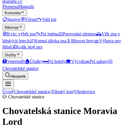
dogslife
.cz
Plemena
Magazín
Komunita
📋
Inzerce
💬
Fórum
🐾
Vaši psi
Nástroje
🧭
Kvíz: výběr psa
🐾
Psí jména
⚖️
Porovnání plemen
🕰️
Věk psa v
lidských letech
🍖
Krmná dávka psa
🍼
Březost feny
🧺
Výbava pro
štěně
💰
Kolik stojí pes
Služby
🏥
Veterináři
🏠
Útulky
🛏️
Psí hotely
🎓
Výcvik
✂️
Psí salony
🐶
Chovatelské stanice
Hledat
⌘K
Úvod
/
Chovatelské stanice
/
Zlínský kraj
/
Otrokovice
🐶
Chovatelské stanice
Chovatelská stanice Moravia
Lord