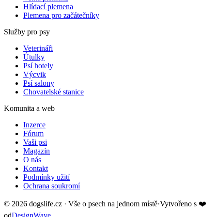
Hlídací plemena
Plemena pro začátečníky
Služby pro psy
Veterináři
Útulky
Psí hotely
Výcvik
Psí salony
Chovatelské stanice
Komunita a web
Inzerce
Fórum
Vaši psi
Magazín
O nás
Kontakt
Podmínky užití
Ochrana soukromí
©
2026
dogslife.cz · Vše o psech na jednom místě
·
Vytvořeno s
❤️
od
DesignWave