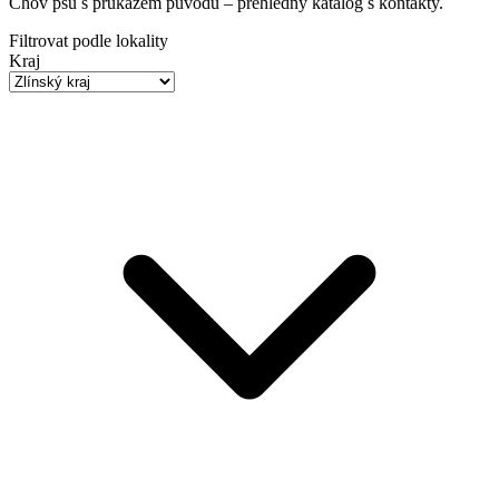
Chov psů s průkazem původu
– přehledný katalog s kontakty.
Filtrovat podle lokality
Kraj