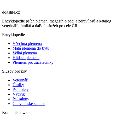
dogslife
.cz
Encyklopedie psích plemen, magazín o péči a zdraví psů a katalog
veterinářů, útulků a dalších služeb po celé ČR.
Encyklopedie
Všechna plemena
Malá plemena do bytu
Velká plemena
Hlídací plemena
Plemena pro začátečníky
Služby pro psy
Veterináři
Útulky
Psí hotely
Výcvik
Psí salony
Chovatelské stanice
Komunita a web