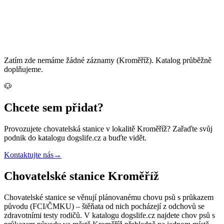
Zatím zde nemáme žádné záznamy
(Kroměříž)
. Katalog průběžně
doplňujeme.
🐶
Chcete sem přidat?
Provozujete
chovatelská stanice
v lokalitě Kroměříž
? Zařaďte svůj
podnik do katalogu dogslife.cz a buďte vidět.
Kontaktujte nás
→
Chovatelské stanice Kroměříž
Chovatelské stanice se věnují plánovanému chovu psů s průkazem
původu (FCI/ČMKU) – štěňata od nich pocházejí z odchovů se
zdravotními testy rodičů. V katalogu dogslife.cz najdete chov psů s