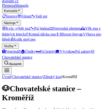
dogslife
.cz
Plemena
Magazín
Komunita
📋
Inzerce
💬
Fórum
🐾
Vaši psi
Nástroje
🧭
Kvíz: výběr psa
🐾
Psí jména
⚖️
Porovnání plemen
🕰️
Věk psa v
lidských letech
🍖
Krmná dávka psa
🍼
Březost feny
🧺
Výbava pro
štěně
💰
Kolik stojí pes
Služby
🏥
Veterináři
🏠
Útulky
🛏️
Psí hotely
🎓
Výcvik
✂️
Psí salony
🐶
Chovatelské stanice
Hledat
⌘K
Úvod
/
Chovatelské stanice
/
Zlínský kraj
/
Kroměříž
🐶
Chovatelské stanice –
Kroměříž