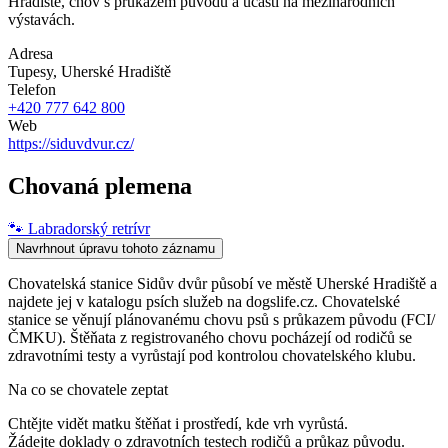
Hradiště, chov s průkazem původu a účastí na mezinárodních
výstavách.
Adresa
Tupesy
, Uherské Hradiště
Telefon
+420 777 642 800
Web
https://siduvdvur.cz/
Chovaná plemena
🐾
Labradorský retrívr
Navrhnout úpravu tohoto záznamu
Chovatelská stanice Sidův dvůr působí ve městě Uherské Hradiště a
najdete jej v katalogu psích služeb na dogslife.cz. Chovatelské
stanice se věnují plánovanému chovu psů s průkazem původu (FCI/
ČMKU). Štěňata z registrovaného chovu pocházejí od rodičů se
zdravotními testy a vyrůstají pod kontrolou chovatelského klubu.
Na co se chovatele zeptat
Chtějte vidět matku štěňat i prostředí, kde vrh vyrůstá.
Žádejte doklady o zdravotních testech rodičů a průkaz původu.