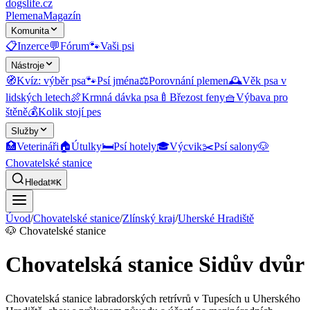
dogslife
.cz
Plemena
Magazín
Komunita
📋
Inzerce
💬
Fórum
🐾
Vaši psi
Nástroje
🧭
Kvíz: výběr psa
🐾
Psí jména
⚖️
Porovnání plemen
🕰️
Věk psa v
lidských letech
🍖
Krmná dávka psa
🍼
Březost feny
🧺
Výbava pro
štěně
💰
Kolik stojí pes
Služby
🏥
Veterináři
🏠
Útulky
🛏️
Psí hotely
🎓
Výcvik
✂️
Psí salony
🐶
Chovatelské stanice
Hledat
⌘K
Úvod
/
Chovatelské stanice
/
Zlínský kraj
/
Uherské Hradiště
🐶
Chovatelské stanice
Chovatelská stanice Sidův dvůr
Chovatelská stanice labradorských retrívrů v Tupesích u Uherského