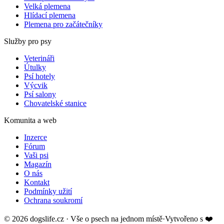
Velká plemena
Hlídací plemena
Plemena pro začátečníky
Služby pro psy
Veterináři
Útulky
Psí hotely
Výcvik
Psí salony
Chovatelské stanice
Komunita a web
Inzerce
Fórum
Vaši psi
Magazín
O nás
Kontakt
Podmínky užití
Ochrana soukromí
©
2026
dogslife.cz · Vše o psech na jednom místě
·
Vytvořeno s
❤️