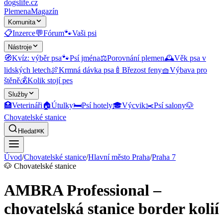
dogslife
.cz
Plemena
Magazín
Komunita
📋
Inzerce
💬
Fórum
🐾
Vaši psi
Nástroje
🧭
Kvíz: výběr psa
🐾
Psí jména
⚖️
Porovnání plemen
🕰️
Věk psa v
lidských letech
🍖
Krmná dávka psa
🍼
Březost feny
🧺
Výbava pro
štěně
💰
Kolik stojí pes
Služby
🏥
Veterináři
🏠
Útulky
🛏️
Psí hotely
🎓
Výcvik
✂️
Psí salony
🐶
Chovatelské stanice
Hledat
⌘K
Úvod
/
Chovatelské stanice
/
Hlavní město Praha
/
Praha 7
🐶
Chovatelské stanice
AMBRA Professional –
chovatelská stanice border kolií