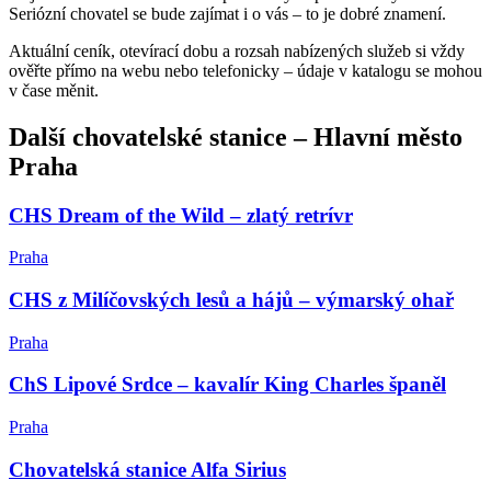
Seriózní chovatel se bude zajímat i o vás – to je dobré znamení.
Aktuální ceník, otevírací dobu a rozsah nabízených služeb si vždy
ověřte přímo na webu nebo telefonicky – údaje v katalogu se mohou
v čase měnit.
Další
chovatelské stanice
–
Hlavní město
Praha
CHS Dream of the Wild – zlatý retrívr
Praha
CHS z Milíčovských lesů a hájů – výmarský ohař
Praha
ChS Lipové Srdce – kavalír King Charles španěl
Praha
Chovatelská stanice Alfa Sirius