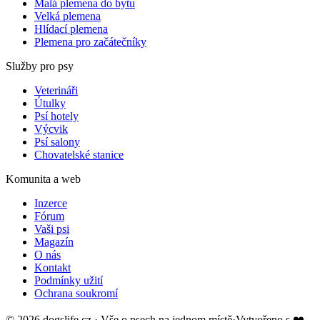
Malá plemena do bytu
Velká plemena
Hlídací plemena
Plemena pro začátečníky
Služby pro psy
Veterináři
Útulky
Psí hotely
Výcvik
Psí salony
Chovatelské stanice
Komunita a web
Inzerce
Fórum
Vaši psi
Magazín
O nás
Kontakt
Podmínky užití
Ochrana soukromí
©
2026
dogslife.cz · Vše o psech na jednom místě
·
Vytvořeno s
❤️