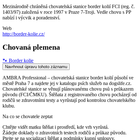
Mezinárodně chráněná chovatelská stanice border kolií FCI (reg. č.
1403/97) založená v roce 1997 v Praze 7-Troji. Vedle chovu s PP
nabízí i výcvik a poradenství.
Web
http://border-kolie.cz/
Chovaná plemena
🐾
Border kolie
Navrhnout úpravu tohoto záznamu
AMBRA Professional – chovatelská stanice border kolií působí ve
městě Praha 7 a najdete jej v katalogu psích služeb na dogslife.cz.
Chovatelské stanice se věnují plánovanému chovu psů s průkazem
původu (FCI/ČMKU). Štěňata z registrovaného chovu pocházejí od
rodičů se zdravotními testy a vyrůstají pod kontrolou chovatelského
klubu.
Na co se chovatele zeptat
Chtějte vidět matku štěňat i prostředí, kde vrh vyrůstá.
Žádejte doklady o zdravotních testech rodičů a průkaz původu.
Ptejte se na socializaci štěňat a podmínky kupní smlouvy.