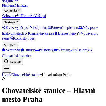
dogslife
.cz
Plemena
Magazín
Komunita
📋
Inzerce
💬
Fórum
🐾
Vaši psi
Nástroje
🧭
Kvíz: výběr psa
🐾
Psí jména
⚖️
Porovnání plemen
🕰️
Věk psa v
lidských letech
🍖
Krmná dávka psa
🍼
Březost feny
🧺
Výbava pro
štěně
💰
Kolik stojí pes
Služby
🏥
Veterináři
🏠
Útulky
🛏️
Psí hotely
🎓
Výcvik
✂️
Psí salony
🐶
Chovatelské stanice
Hledat
⌘K
Úvod
/
Chovatelské stanice
/
Hlavní město Praha
🐶
Chovatelské stanice – Hlavní
město Praha