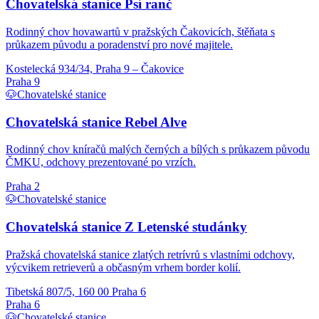
Chovatelská stanice Psí ranč
Rodinný chov hovawartů v pražských Čakovicích, štěňata s
průkazem původu a poradenství pro nové majitele.
Kostelecká 934/34, Praha 9 – Čakovice
Praha 9
🐶
Chovatelské stanice
Chovatelská stanice Rebel Alve
Rodinný chov kníračů malých černých a bílých s průkazem původu
ČMKU, odchovy prezentované po vrzích.
Praha 2
🐶
Chovatelské stanice
Chovatelská stanice Z Letenské studánky
Pražská chovatelská stanice zlatých retrívrů s vlastními odchovy,
výcvikem retrieverů a občasným vrhem border kolií.
Tibetská 807/5, 160 00 Praha 6
Praha 6
🐶
Chovatelské stanice