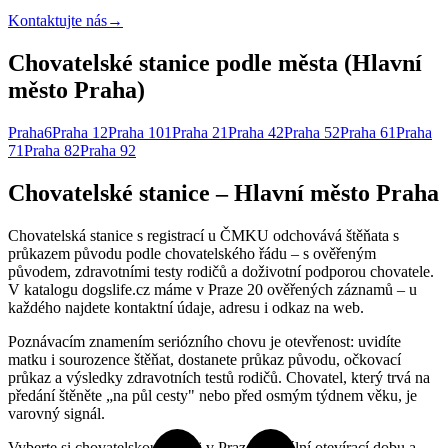
Kontaktujte nás
→
Chovatelské stanice podle města (Hlavní
město Praha)
Praha
6
Praha 1
2
Praha 10
1
Praha 2
1
Praha 4
2
Praha 5
2
Praha 6
1
Praha
7
1
Praha 8
2
Praha 9
2
Chovatelské stanice – Hlavní město Praha
Chovatelská stanice s registrací u ČMKU odchovává štěňata s
průkazem původu podle chovatelského řádu – s ověřeným
původem, zdravotními testy rodičů a doživotní podporou chovatele.
V katalogu dogslife.cz máme v Praze 20 ověřených záznamů – u
každého najdete kontaktní údaje, adresu i odkaz na web.
Poznávacím znamením seriózního chovu je otevřenost: uvidíte
matku i sourozence štěňat, dostanete průkaz původu, očkovací
průkaz a výsledky zdravotních testů rodičů. Chovatel, který trvá na
předání štěněte „na půl cesty" nebo před osmým týdnem věku, je
varovný signál.
Vyberte si chovatelskou stanici v Praze, aktuální otevírací dobu a