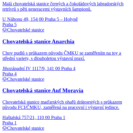
Malá chovatelská stanice černých a čokoládových labradorských
retrívrů s pěti generacemi výstavních šampionů.
U Náhonu 49, 154 00 Praha 5 – Holyně
Praha 5
🐶
Chovatelské stanice
Chovatelská stanice Anarchia
Chov pudlů s průkazem původu ČMKU se zaměřením na toy a
střední variety, s dlouholetou výstavní praxí.
Jihozápadní IV 1117/9, 141 00 Praha 4
Praha 4
🐶
Chovatelské stanice
Chovatelská stanice Auf Moravia
Chovatelská stanice maďarských ohařů drátosrstých s průkazem
původu FCI/ČMKU, zaměřená na pracovní i výstavní jedince.
Haštalská 757/21, 110 00 Praha 1
Praha 1
🐶
Chovatelské stanice