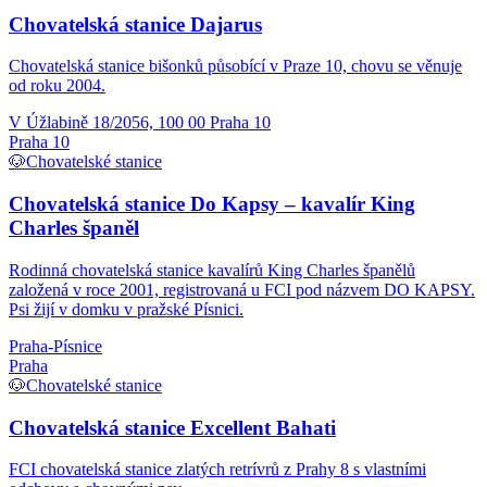
Chovatelská stanice Dajarus
Chovatelská stanice bišonků působící v Praze 10, chovu se věnuje
od roku 2004.
V Úžlabině 18/2056, 100 00 Praha 10
Praha 10
🐶
Chovatelské stanice
Chovatelská stanice Do Kapsy – kavalír King
Charles španěl
Rodinná chovatelská stanice kavalírů King Charles španělů
založená v roce 2001, registrovaná u FCI pod názvem DO KAPSY.
Psi žijí v domku v pražské Písnici.
Praha-Písnice
Praha
🐶
Chovatelské stanice
Chovatelská stanice Excellent Bahati
FCI chovatelská stanice zlatých retrívrů z Prahy 8 s vlastními