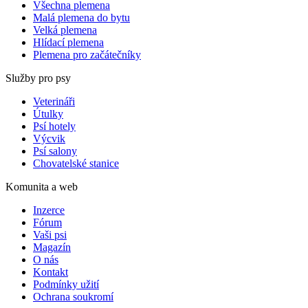
Všechna plemena
Malá plemena do bytu
Velká plemena
Hlídací plemena
Plemena pro začátečníky
Služby pro psy
Veterináři
Útulky
Psí hotely
Výcvik
Psí salony
Chovatelské stanice
Komunita a web
Inzerce
Fórum
Vaši psi
Magazín
O nás
Kontakt
Podmínky užití
Ochrana soukromí