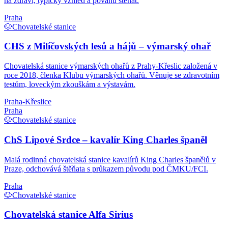
na zdraví, typický vzhled a povahu štěňat.
Praha
🐶
Chovatelské stanice
CHS z Milíčovských lesů a hájů – výmarský ohař
Chovatelská stanice výmarských ohařů z Prahy-Křeslic založená v
roce 2018, členka Klubu výmarských ohařů. Věnuje se zdravotním
testům, loveckým zkouškám a výstavám.
Praha-Křeslice
Praha
🐶
Chovatelské stanice
ChS Lipové Srdce – kavalír King Charles španěl
Malá rodinná chovatelská stanice kavalírů King Charles španělů v
Praze, odchovává štěňata s průkazem původu pod ČMKU/FCI.
Praha
🐶
Chovatelské stanice
Chovatelská stanice Alfa Sirius