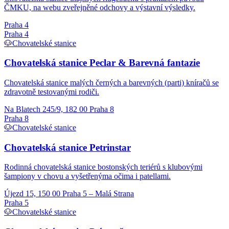
ČMKU, na webu zveřejněné odchovy a výstavní výsledky.
Praha 4
Praha 4
🐶
Chovatelské stanice
Chovatelská stanice Peclar & Barevná fantazie
Chovatelská stanice malých černých a barevných (parti) kníračů se
zdravotně testovanými rodiči.
Na Blatech 245/9, 182 00 Praha 8
Praha 8
🐶
Chovatelské stanice
Chovatelská stanice Petrinstar
Rodinná chovatelská stanice bostonských teriérů s klubovými
šampiony v chovu a vyšetřenýma očima i patellami.
Újezd 15, 150 00 Praha 5 – Malá Strana
Praha 5
🐶
Chovatelské stanice