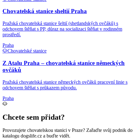
Chovatelská stanice sheltií Praha
Pražská chovatelská stanice šeltií (shetlandských ovčáků) s
odchovem štěňat s PP, důraz na socializaci štěňat v rodinném
prostředí.
Praha
🐶
Chovatelské stanice
Z Atalu Praha – chovatelská stanice německých
ovčáků
Pražská chovatelská stanice německých ovčáků pracovní linie s
odchovem štěňat s průkazem původu.
Praha
🐶
Chcete sem přidat?
Provozujete
chovatelskou stanici
v Praze
? Zařaďte svůj podnik do
katalogu dogslife.cz a buďte vidět.