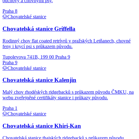
odchovy a chovnými psy.
Praha 8
🐶
Chovatelské stanice
Chovatelská stanice Griffella
Rodinný chov flat coated retrívrů v pražských Letňanech, chovné
feny i krycí psi s průkazem původu.
Tupolevova 741B, 199 00 Praha 9
Praha 9
🐶
Chovatelské stanice
Chovatelská stanice Kalenjin
Malý chov rhodéských ridgebacků s průkazem původu ČMKU, na
webu zveřejněné certifikáty stanice i průkazy původu.
Praha 1
🐶
Chovatelské stanice
Chovatelská stanice Khiri-Kan
Chovatelská stanice thajských ridgebacků s průkazem původu