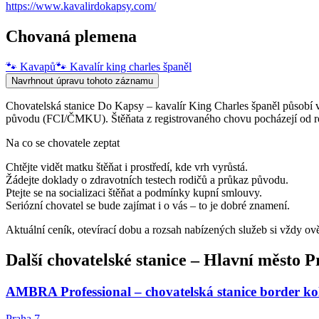
https://www.kavalirdokapsy.com/
Chovaná plemena
🐾
Kavapů
🐾
Kavalír king charles španěl
Navrhnout úpravu tohoto záznamu
Chovatelská stanice Do Kapsy – kavalír King Charles španěl působí v
původu (FCI/ČMKU). Štěňata z registrovaného chovu pocházejí od rod
Na co se chovatele zeptat
Chtějte vidět matku štěňat i prostředí, kde vrh vyrůstá.
Žádejte doklady o zdravotních testech rodičů a průkaz původu.
Ptejte se na socializaci štěňat a podmínky kupní smlouvy.
Seriózní chovatel se bude zajímat i o vás – to je dobré znamení.
Aktuální ceník, otevírací dobu a rozsah nabízených služeb si vždy ov
Další
chovatelské stanice
–
Hlavní město P
AMBRA Professional – chovatelská stanice border kol
Praha 7