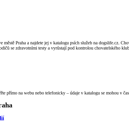
e městě Praha a najdete jej v katalogu psích služeb na dogslife.cz. C
ičů se zdravotními testy a vyrůstají pod kontrolou chovatelského klu
ěřte přímo na webu nebo telefonicky – údaje v katalogu se mohou v čas
raha
ií