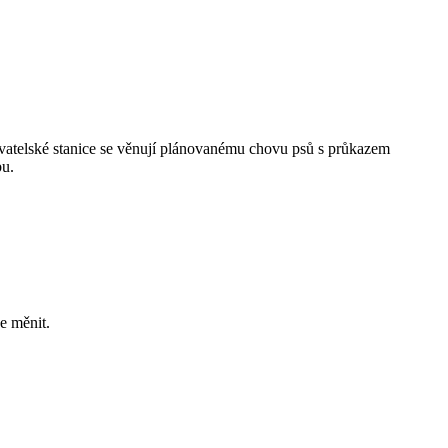
hovatelské stanice se věnují plánovanému chovu psů s průkazem
bu.
e měnit.