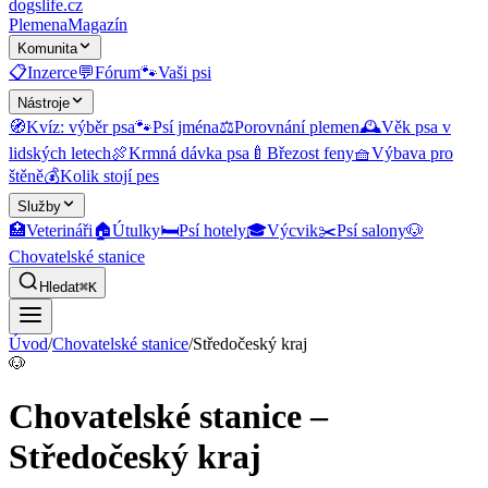
dogslife
.cz
Plemena
Magazín
Komunita
📋
Inzerce
💬
Fórum
🐾
Vaši psi
Nástroje
🧭
Kvíz: výběr psa
🐾
Psí jména
⚖️
Porovnání plemen
🕰️
Věk psa v
lidských letech
🍖
Krmná dávka psa
🍼
Březost feny
🧺
Výbava pro
štěně
💰
Kolik stojí pes
Služby
🏥
Veterináři
🏠
Útulky
🛏️
Psí hotely
🎓
Výcvik
✂️
Psí salony
🐶
Chovatelské stanice
Hledat
⌘K
Úvod
/
Chovatelské stanice
/
Středočeský kraj
🐶
Chovatelské stanice –
Středočeský kraj