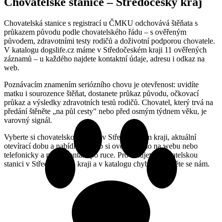
Chovatelské stanice – Středočeský kraj
Chovatelská stanice s registrací u ČMKU odchovává štěňata s
průkazem původu podle chovatelského řádu – s ověřeným
původem, zdravotními testy rodičů a doživotní podporou chovatele.
V katalogu dogslife.cz máme v Středočeském kraji 11 ověřených
záznamů – u každého najdete kontaktní údaje, adresu i odkaz na
web.
Poznávacím znamením seriózního chovu je otevřenost: uvidíte
matku i sourozence štěňat, dostanete průkaz původu, očkovací
průkaz a výsledky zdravotních testů rodičů. Chovatel, který trvá na
předání štěněte „na půl cesty" nebo před osmým týdnem věku, je
varovný signál.
Vyberte si chovatelskou stanici v Středočeském kraji, aktuální
otevírací dobu a nabídku služeb si ověřte přímo na webu nebo
telefonicky a mějte kontakt po ruce. Provozujete chovatelskou
stanici v Středočeském kraji a v katalogu chybíte? Ozvěte se nám.