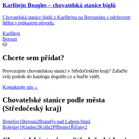
Karlštejn Beagles – chovatelská stanice bíglů
Chovatelská stanice bíglů z Karlštejna na Berounsku s odchovem
štěňat s průkazem původu.
Karlštejn
Beroun
🐶
Chcete sem přidat?
Provozujete
chovatelskou stanici
v Středočeském kraji
? Zařaďte
svůj podnik do katalogu dogslife.cz a buďte vidět.
Kontaktujte nás
→
Chovatelské stanice podle města
(Středočeský kraj)
Benešov
1
Beroun
2
Brandýs nad Labem-Stará
Boleslav
1
Kladno
2
Kolín
2
Příbram
1
Říčany
2