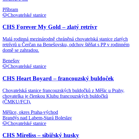
Příbram
🐶
Chovatelské stanice
CHS Forever My Gold – zlatý retrívr
Malá rodinná mezinárodně chráněná chovatelská stanice zlatých
retrívrů u Čerčan na Benešovsku, odchov štěňat s PP v rodinném
domě se zahradou.
Benešov
🐶
Chovatelské stanice
CHS Heart Boyard – francouzský buldoček
Chovatelská stanice francouzských buldočků z Měšic u Prahy,
chovatelka je členkou Klubu francouzských buldočků
(ČMKU/FCI).
Měšice, okres Praha-východ
Brandýs nad Labem-Stará Boleslav
🐶
Chovatelské stanice
CHS Mireliss – sibiřský husky