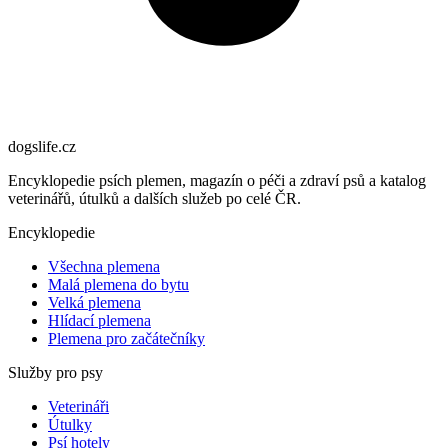
dogslife
.cz
Encyklopedie psích plemen, magazín o péči a zdraví psů a katalog
veterinářů, útulků a dalších služeb po celé ČR.
Encyklopedie
Všechna plemena
Malá plemena do bytu
Velká plemena
Hlídací plemena
Plemena pro začátečníky
Služby pro psy
Veterináři
Útulky
Psí hotely