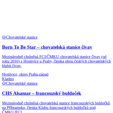
🐶
Chovatelské stanice
Born To Be Star – chovatelská stanice čivav
Mezinárodně chráněná FCI/ČMKU chovatelská stanice čivav (od
roku 2016) z Hostivice u Prahy, členka obou českých chovatelských
klubů čivav.
Hostivice, okres Praha-západ
Kladno
🐶
Chovatelské stanice
CHS Alsamar – francouzský buldoček
Mezinárodně chráněná chovatelská stanice francouzských buldočků
na Příbramsku, členka Klubu francouzských buldočků pod
ČMKU/FCI.