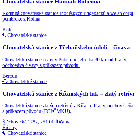
Chovatelská stanice Hannah Bohemia
Rodinná chovatelská stanice rhodéských ridgebacků a welsh corgi
pembroke z Kolína.
Kolín
🐶
Chovatelské stanice
Chovatelská stanice z Třebaňského údolí – čivava
Chovatelská stanice čivav v Poberouní zhruba 30 km od Prahy,
odchovává čivavy s průkazem původu.
Beroun
🐶
Chovatelské stanice
Chovatelská stanice z Říčanských luk – zlatý retrívr
Chovatelská stanice zlatých retrívrů z Říčan u Prahy, odchov štěňat
s průkazem původu (FCI/ČMKU).
Štěchovická 1782, 251 01 Říčany
Říčany
🐶
Chovatelské stanice