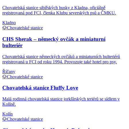
Chovatelská stanice sibiřských husky z Kladna, oficiálně
registrovaná pod FCI, členka Klubu severských psů a ČMKU.
Kladno
🐶
Chovatelské stanice
CHS Sherak – německý ovčák a miniaturní
bulteriér
Chovatelská stanice německých ovčáků a miniaturních bulteriérů
registrovaná u FCI od roku 1994. Provozuje také hotel pro psy.
Říčany
🐶
Chovatelské stanice
Chovatelská stanice Fluffy Love
Malá rodinná chovatelská stanice jorkšírských teriérů se sídlem v
Kolíně.
Kolín
🐶
Chovatelské stanice