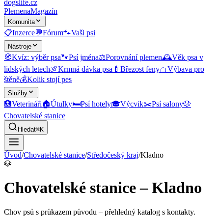
dogslife
.cz
Plemena
Magazín
Komunita
📋
Inzerce
💬
Fórum
🐾
Vaši psi
Nástroje
🧭
Kvíz: výběr psa
🐾
Psí jména
⚖️
Porovnání plemen
🕰️
Věk psa v
lidských letech
🍖
Krmná dávka psa
🍼
Březost feny
🧺
Výbava pro
štěně
💰
Kolik stojí pes
Služby
🏥
Veterináři
🏠
Útulky
🛏️
Psí hotely
🎓
Výcvik
✂️
Psí salony
🐶
Chovatelské stanice
Hledat
⌘K
Úvod
/
Chovatelské stanice
/
Středočeský kraj
/
Kladno
🐶
Chovatelské stanice – Kladno
Chov psů s průkazem původu
– přehledný katalog s kontakty.