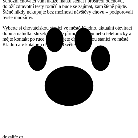
Seriózní chovatel vám ukáže matku štěňat i prostředí odchovu,
doloží zdravotní testy rodičů a bude se zajímat, kam štěně půjde.
Štěně nikdy nekupujte bez možnosti návštěvy chovu – podporovali
byste množírny.
Vyberte si chovatelskou stanici ve městě Kladno, aktuální otevírací
dobu a nabídku služeb si ověřte přímo na webu nebo telefonicky a
mějte kontakt po ruce. Provozujete chovatelskou stanici ve městě
Kladno a v katalogu chybíte? Ozvěte se nám.
dogslife
.cz