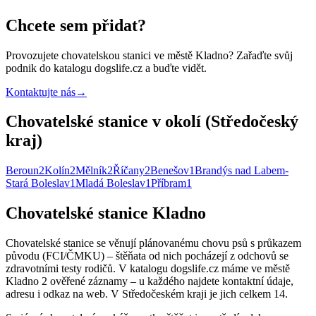
Chcete sem přidat?
Provozujete
chovatelskou stanici
ve městě Kladno
? Zařaďte svůj
podnik do katalogu dogslife.cz a buďte vidět.
Kontaktujte nás
→
Chovatelské stanice v okolí (Středočeský
kraj)
Beroun
2
Kolín
2
Mělník
2
Říčany
2
Benešov
1
Brandýs nad Labem-
Stará Boleslav
1
Mladá Boleslav
1
Příbram
1
Chovatelské stanice Kladno
Chovatelské stanice se věnují plánovanému chovu psů s průkazem
původu (FCI/ČMKU) – štěňata od nich pocházejí z odchovů se
zdravotními testy rodičů. V katalogu dogslife.cz máme ve městě
Kladno 2 ověřené záznamy – u každého najdete kontaktní údaje,
adresu i odkaz na web. V Středočeském kraji je jich celkem 14.