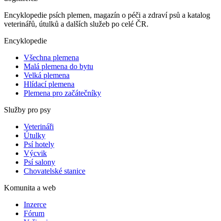
Encyklopedie psích plemen, magazín o péči a zdraví psů a katalog
veterinářů, útulků a dalších služeb po celé ČR.
Encyklopedie
Všechna plemena
Malá plemena do bytu
Velká plemena
Hlídací plemena
Plemena pro začátečníky
Služby pro psy
Veterináři
Útulky
Psí hotely
Výcvik
Psí salony
Chovatelské stanice
Komunita a web
Inzerce
Fórum