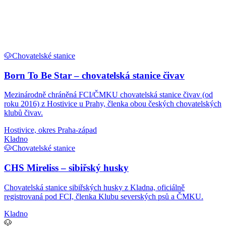
🐶
Chovatelské stanice
Born To Be Star – chovatelská stanice čivav
Mezinárodně chráněná FCI/ČMKU chovatelská stanice čivav (od
roku 2016) z Hostivice u Prahy, členka obou českých chovatelských
klubů čivav.
Hostivice, okres Praha-západ
Kladno
🐶
Chovatelské stanice
CHS Mireliss – sibiřský husky
Chovatelská stanice sibiřských husky z Kladna, oficiálně
registrovaná pod FCI, členka Klubu severských psů a ČMKU.
Kladno
🐶