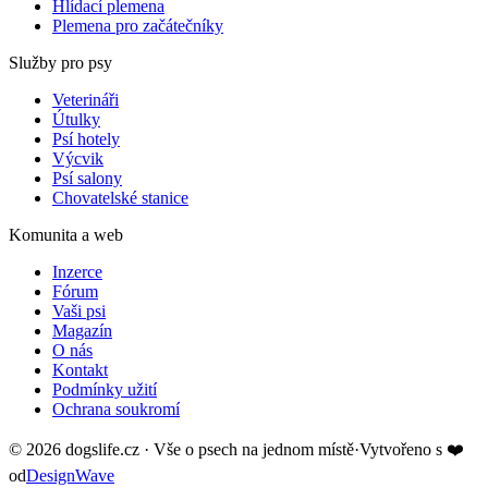
Hlídací plemena
Plemena pro začátečníky
Služby pro psy
Veterináři
Útulky
Psí hotely
Výcvik
Psí salony
Chovatelské stanice
Komunita a web
Inzerce
Fórum
Vaši psi
Magazín
O nás
Kontakt
Podmínky užití
Ochrana soukromí
©
2026
dogslife.cz · Vše o psech na jednom místě
·
Vytvořeno s
❤️
od
DesignWave