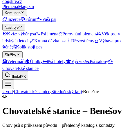
dogslife
.cz
Plemena
Magazín
Komunita
📋
Inzerce
💬
Fórum
🐾
Vaši psi
Nástroje
🧭
Kvíz: výběr psa
🐾
Psí jména
⚖️
Porovnání plemen
🕰️
Věk psa v
lidských letech
🍖
Krmná dávka psa
🍼
Březost feny
🧺
Výbava pro
štěně
💰
Kolik stojí pes
Služby
🏥
Veterináři
🏠
Útulky
🛏️
Psí hotely
🎓
Výcvik
✂️
Psí salony
🐶
Chovatelské stanice
Hledat
⌘K
Úvod
/
Chovatelské stanice
/
Středočeský kraj
/
Benešov
🐶
Chovatelské stanice – Benešov
Chov psů s průkazem původu
– přehledný katalog s kontakty.