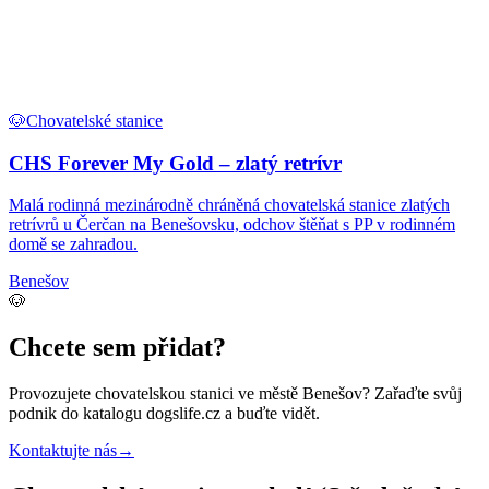
🐶
Chovatelské stanice
CHS Forever My Gold – zlatý retrívr
Malá rodinná mezinárodně chráněná chovatelská stanice zlatých
retrívrů u Čerčan na Benešovsku, odchov štěňat s PP v rodinném
domě se zahradou.
Benešov
🐶
Chcete sem přidat?
Provozujete
chovatelskou stanici
ve městě Benešov
? Zařaďte svůj
podnik do katalogu dogslife.cz a buďte vidět.
Kontaktujte nás
→