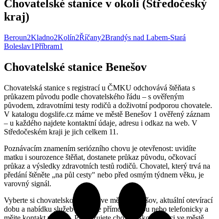
Chovatelské stanice v okolí (Středočeský
kraj)
Beroun
2
Kladno
2
Kolín
2
Říčany
2
Brandýs nad Labem-Stará
Boleslav
1
Příbram
1
Chovatelské stanice Benešov
Chovatelská stanice s registrací u ČMKU odchovává štěňata s
průkazem původu podle chovatelského řádu – s ověřeným
původem, zdravotními testy rodičů a doživotní podporou chovatele.
V katalogu dogslife.cz máme ve městě Benešov 1 ověřený záznam
– u každého najdete kontaktní údaje, adresu i odkaz na web. V
Středočeském kraji je jich celkem 11.
Poznávacím znamením seriózního chovu je otevřenost: uvidíte
matku i sourozence štěňat, dostanete průkaz původu, očkovací
průkaz a výsledky zdravotních testů rodičů. Chovatel, který trvá na
předání štěněte „na půl cesty" nebo před osmým týdnem věku, je
varovný signál.
Vyberte si chovatelskou stanici ve městě Benešov, aktuální otevírací
dobu a nabídku služeb si ověřte přímo na webu nebo telefonicky a
mějte kontakt po ruce. Provozujete chovatelskou stanici ve městě