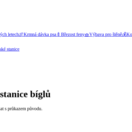
ých letech
🍖
Krmná dávka psa
🍼
Březost feny
🧺
Výbava pro štěně
💰
Kol
ské stanice
stanice bíglů
ňat s průkazem původu.