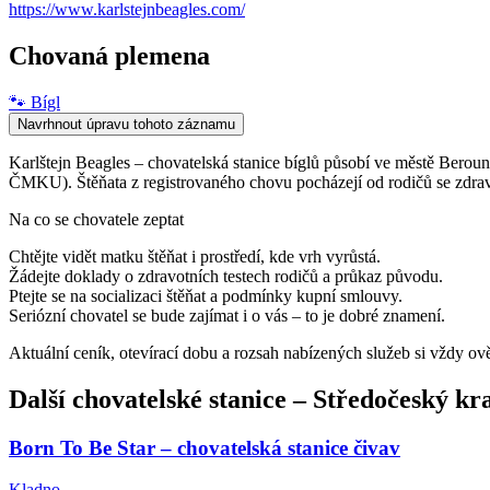
https://www.karlstejnbeagles.com/
Chovaná plemena
🐾
Bígl
Navrhnout úpravu tohoto záznamu
Karlštejn Beagles – chovatelská stanice bíglů působí ve městě Beroun
ČMKU). Štěňata z registrovaného chovu pocházejí od rodičů se zdravo
Na co se chovatele zeptat
Chtějte vidět matku štěňat i prostředí, kde vrh vyrůstá.
Žádejte doklady o zdravotních testech rodičů a průkaz původu.
Ptejte se na socializaci štěňat a podmínky kupní smlouvy.
Seriózní chovatel se bude zajímat i o vás – to je dobré znamení.
Aktuální ceník, otevírací dobu a rozsah nabízených služeb si vždy ov
Další
chovatelské stanice
–
Středočeský kr
Born To Be Star – chovatelská stanice čivav
Kladno