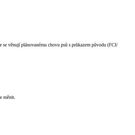
anice se věnují plánovanému chovu psů s průkazem původu (FCI/
e měnit.