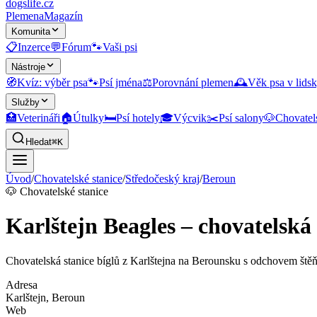
dogslife
.cz
Plemena
Magazín
Komunita
📋
Inzerce
💬
Fórum
🐾
Vaši psi
Nástroje
🧭
Kvíz: výběr psa
🐾
Psí jména
⚖️
Porovnání plemen
🕰️
Věk psa v lidsk
Služby
🏥
Veterináři
🏠
Útulky
🛏️
Psí hotely
🎓
Výcvik
✂️
Psí salony
🐶
Chovatel
Hledat
⌘K
Úvod
/
Chovatelské stanice
/
Středočeský kraj
/
Beroun
🐶
Chovatelské stanice
Karlštejn Beagles – chovatelská 
Chovatelská stanice bíglů z Karlštejna na Berounsku s odchovem ště
Adresa
Karlštejn
, Beroun
Web