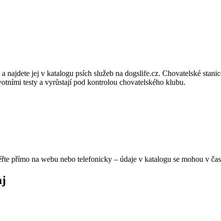
 a najdete jej v katalogu psích služeb na dogslife.cz. Chovatelské st
tními testy a vyrůstají pod kontrolou chovatelského klubu.
ěřte přímo na webu nebo telefonicky – údaje v katalogu se mohou v čas
aj