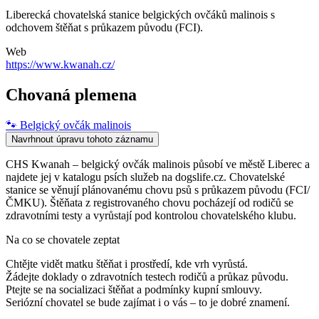
Liberecká chovatelská stanice belgických ovčáků malinois s
odchovem štěňat s průkazem původu (FCI).
Web
https://www.kwanah.cz/
Chovaná plemena
🐾
Belgický ovčák malinois
Navrhnout úpravu tohoto záznamu
CHS Kwanah – belgický ovčák malinois působí ve městě Liberec a
najdete jej v katalogu psích služeb na dogslife.cz. Chovatelské
stanice se věnují plánovanému chovu psů s průkazem původu (FCI/
ČMKU). Štěňata z registrovaného chovu pocházejí od rodičů se
zdravotními testy a vyrůstají pod kontrolou chovatelského klubu.
Na co se chovatele zeptat
Chtějte vidět matku štěňat i prostředí, kde vrh vyrůstá.
Žádejte doklady o zdravotních testech rodičů a průkaz původu.
Ptejte se na socializaci štěňat a podmínky kupní smlouvy.
Seriózní chovatel se bude zajímat i o vás – to je dobré znamení.