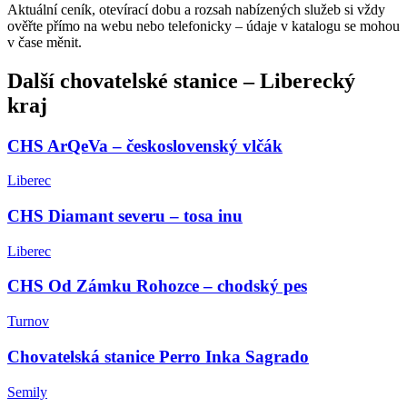
Aktuální ceník, otevírací dobu a rozsah nabízených služeb si vždy
ověřte přímo na webu nebo telefonicky – údaje v katalogu se mohou
v čase měnit.
Další
chovatelské stanice
–
Liberecký
kraj
CHS ArQeVa – československý vlčák
Liberec
CHS Diamant severu – tosa inu
Liberec
CHS Od Zámku Rohozce – chodský pes
Turnov
Chovatelská stanice Perro Inka Sagrado
Semily