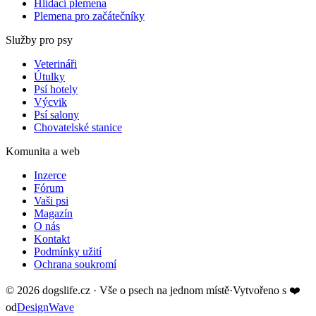
Hlídací plemena
Plemena pro začátečníky
Služby pro psy
Veterináři
Útulky
Psí hotely
Výcvik
Psí salony
Chovatelské stanice
Komunita a web
Inzerce
Fórum
Vaši psi
Magazín
O nás
Kontakt
Podmínky užití
Ochrana soukromí
©
2026
dogslife.cz · Vše o psech na jednom místě
·
Vytvořeno s
❤️
od
DesignWave