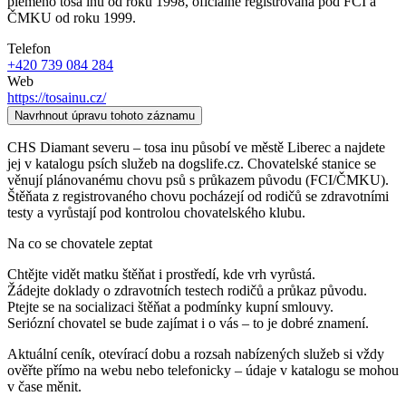
plemeno tosa inu od roku 1998, oficiálně registrovaná pod FCI a
ČMKU od roku 1999.
Telefon
+420 739 084 284
Web
https://tosainu.cz/
Navrhnout úpravu tohoto záznamu
CHS Diamant severu – tosa inu působí ve městě Liberec a najdete
jej v katalogu psích služeb na dogslife.cz. Chovatelské stanice se
věnují plánovanému chovu psů s průkazem původu (FCI/ČMKU).
Štěňata z registrovaného chovu pocházejí od rodičů se zdravotními
testy a vyrůstají pod kontrolou chovatelského klubu.
Na co se chovatele zeptat
Chtějte vidět matku štěňat i prostředí, kde vrh vyrůstá.
Žádejte doklady o zdravotních testech rodičů a průkaz původu.
Ptejte se na socializaci štěňat a podmínky kupní smlouvy.
Seriózní chovatel se bude zajímat i o vás – to je dobré znamení.
Aktuální ceník, otevírací dobu a rozsah nabízených služeb si vždy
ověřte přímo na webu nebo telefonicky – údaje v katalogu se mohou
v čase měnit.