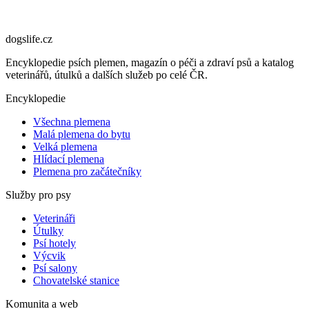
dogslife
.cz
Encyklopedie psích plemen, magazín o péči a zdraví psů a katalog
veterinářů, útulků a dalších služeb po celé ČR.
Encyklopedie
Všechna plemena
Malá plemena do bytu
Velká plemena
Hlídací plemena
Plemena pro začátečníky
Služby pro psy
Veterináři
Útulky
Psí hotely
Výcvik
Psí salony
Chovatelské stanice
Komunita a web