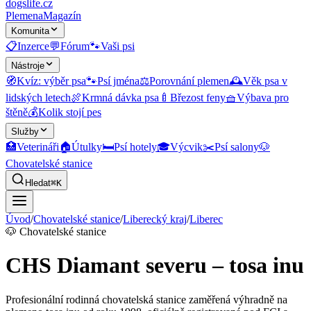
dogslife
.cz
Plemena
Magazín
Komunita
📋
Inzerce
💬
Fórum
🐾
Vaši psi
Nástroje
🧭
Kvíz: výběr psa
🐾
Psí jména
⚖️
Porovnání plemen
🕰️
Věk psa v
lidských letech
🍖
Krmná dávka psa
🍼
Březost feny
🧺
Výbava pro
štěně
💰
Kolik stojí pes
Služby
🏥
Veterináři
🏠
Útulky
🛏️
Psí hotely
🎓
Výcvik
✂️
Psí salony
🐶
Chovatelské stanice
Hledat
⌘K
Úvod
/
Chovatelské stanice
/
Liberecký kraj
/
Liberec
🐶
Chovatelské stanice
CHS Diamant severu – tosa inu
Profesionální rodinná chovatelská stanice zaměřená výhradně na