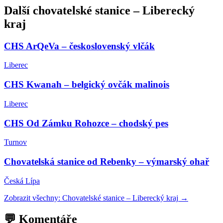
Další
chovatelské stanice
–
Liberecký
kraj
CHS ArQeVa – československý vlčák
Liberec
CHS Kwanah – belgický ovčák malinois
Liberec
CHS Od Zámku Rohozce – chodský pes
Turnov
Chovatelská stanice od Rebenky – výmarský ohař
Česká Lípa
Zobrazit všechny:
Chovatelské stanice
–
Liberecký kraj
→
💬 Komentáře