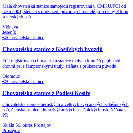
Malá chovatelská stanice samojedů registrovaná u ČMKU/FCI od
roku 2001, štěňata s průkazem původu; chovatelé jsou členy Klubu
severských psů.
Vidnava
Jeseník
🐶
Chovatelské stanice
Chovatelská stanice z Kosířských hvozdů
FCI registrovaná chovatelská stanice malých kníračů pepř a sůl,
chovní psi s šampionskými tituly, štěňata s průkazem původu.
Olomouc
🐶
Chovatelské stanice
Chovatelská stanice z Podlesí Kosíře
Chovatelská stanice bernských a velkých švýcarských salašnických
psů, členská stanice klubu švýcarských salašnických psů, štěňata s
PP.
Služín 56, okres Prostějov
Prostějov