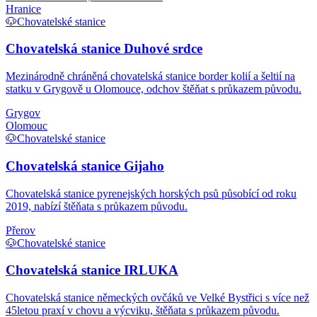
Hranice
🐶
Chovatelské stanice
Chovatelská stanice Duhové srdce
Mezinárodně chráněná chovatelská stanice border kolií a šeltií na
statku v Grygově u Olomouce, odchov štěňat s průkazem původu.
Grygov
Olomouc
🐶
Chovatelské stanice
Chovatelská stanice Gijaho
Chovatelská stanice pyrenejských horských psů působící od roku
2019, nabízí štěňata s průkazem původu.
Přerov
🐶
Chovatelské stanice
Chovatelská stanice IRLUKA
Chovatelská stanice německých ovčáků ve Velké Bystřici s více než
45letou praxí v chovu a výcviku, štěňata s průkazem původu.