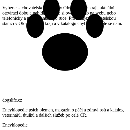
Vyberte si chovatelskou stanici v Olomouckém kraji, aktuální
otevírací dobu a nabídku služeb si ověřte přímo na webu nebo
telefonicky a mějte kontakt po ruce. Provozujete chovatelskou
stanici v Olomouckém kraji a v katalogu chybíte? Ozvěte se nám.
dogslife
.cz
Encyklopedie psích plemen, magazín o péči a zdraví psů a katalog
veterinářů, útulků a dalších služeb po celé ČR.
Encyklopedie