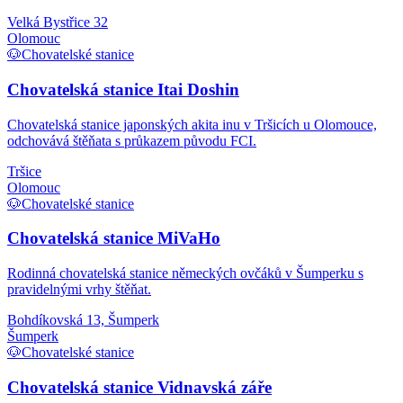
Velká Bystřice 32
Olomouc
🐶
Chovatelské stanice
Chovatelská stanice Itai Doshin
Chovatelská stanice japonských akita inu v Tršicích u Olomouce,
odchovává štěňata s průkazem původu FCI.
Tršice
Olomouc
🐶
Chovatelské stanice
Chovatelská stanice MiVaHo
Rodinná chovatelská stanice německých ovčáků v Šumperku s
pravidelnými vrhy štěňat.
Bohdíkovská 13, Šumperk
Šumperk
🐶
Chovatelské stanice
Chovatelská stanice Vidnavská záře