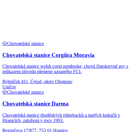
🐶
Chovatelské stanice
Chovatelská stanice Corgiira Moravia
Chovatelská stanice welsh corgi pembroke, chová čistokrevné psy s
průkazem původu plemene uznaného FCI.
Rybníček 411, Újezd, okres Olomouc
Uničov
🐶
Chovatelské stanice
Chovatelská stanice Darma
Chovatelská stanice rhodéských ridgebacků a malých kníračů v
Hranicích, založená v roce 1993.
Bezručova 17/877, 753 01 Hranice