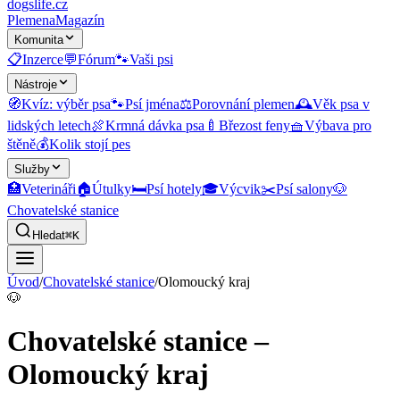
dogslife
.cz
Plemena
Magazín
Komunita
📋
Inzerce
💬
Fórum
🐾
Vaši psi
Nástroje
🧭
Kvíz: výběr psa
🐾
Psí jména
⚖️
Porovnání plemen
🕰️
Věk psa v
lidských letech
🍖
Krmná dávka psa
🍼
Březost feny
🧺
Výbava pro
štěně
💰
Kolik stojí pes
Služby
🏥
Veterináři
🏠
Útulky
🛏️
Psí hotely
🎓
Výcvik
✂️
Psí salony
🐶
Chovatelské stanice
Hledat
⌘K
Úvod
/
Chovatelské stanice
/
Olomoucký kraj
🐶
Chovatelské stanice –
Olomoucký kraj