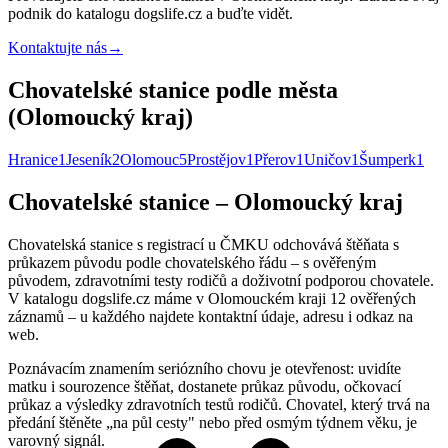
podnik do katalogu dogslife.cz a buďte vidět.
Kontaktujte nás
→
Chovatelské stanice podle města
(Olomoucký kraj)
Hranice
1
Jeseník
2
Olomouc
5
Prostějov
1
Přerov
1
Uničov
1
Šumperk
1
Chovatelské stanice – Olomoucký kraj
Chovatelská stanice s registrací u ČMKU odchovává štěňata s
průkazem původu podle chovatelského řádu – s ověřeným
původem, zdravotními testy rodičů a doživotní podporou chovatele.
V katalogu dogslife.cz máme v Olomouckém kraji 12 ověřených
záznamů – u každého najdete kontaktní údaje, adresu i odkaz na
web.
Poznávacím znamením seriózního chovu je otevřenost: uvidíte
matku i sourozence štěňat, dostanete průkaz původu, očkovací
průkaz a výsledky zdravotních testů rodičů. Chovatel, který trvá na
předání štěněte „na půl cesty" nebo před osmým týdnem věku, je
varovný signál.