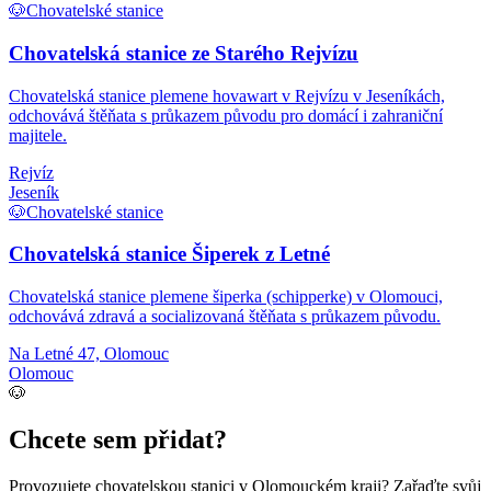
🐶
Chovatelské stanice
Chovatelská stanice ze Starého Rejvízu
Chovatelská stanice plemene hovawart v Rejvízu v Jeseníkách,
odchovává štěňata s průkazem původu pro domácí i zahraniční
majitele.
Rejvíz
Jeseník
🐶
Chovatelské stanice
Chovatelská stanice Šiperek z Letné
Chovatelská stanice plemene šiperka (schipperke) v Olomouci,
odchovává zdravá a socializovaná štěňata s průkazem původu.
Na Letné 47, Olomouc
Olomouc
🐶
Chcete sem přidat?
Provozujete
chovatelskou stanici
v Olomouckém kraji
? Zařaďte svůj