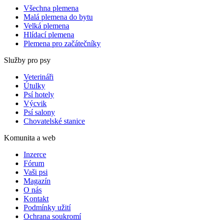
Všechna plemena
Malá plemena do bytu
Velká plemena
Hlídací plemena
Plemena pro začátečníky
Služby pro psy
Veterináři
Útulky
Psí hotely
Výcvik
Psí salony
Chovatelské stanice
Komunita a web
Inzerce
Fórum
Vaši psi
Magazín
O nás
Kontakt
Podmínky užití
Ochrana soukromí