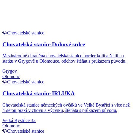
🐶
Chovatelské stanice
Chovatelská stanice Duhové srdce
Mezinárodně chráněná chovatelská stanice border kolií a šeltií na
statku v Grygově u Olomouce, odchov štěňat s průkazem původu.
Grygov
Olomouc
🐶
Chovatelské stanice
Chovatelská stanice IRLUKA
Chovatelská stanice německých ovčáků ve Velké Bystřici s více než
45letou praxí v chovu a výcviku, štěňata s průkazem původu.
Velká Bystřice 32
Olomouc
🐶
Chovatelské stanice