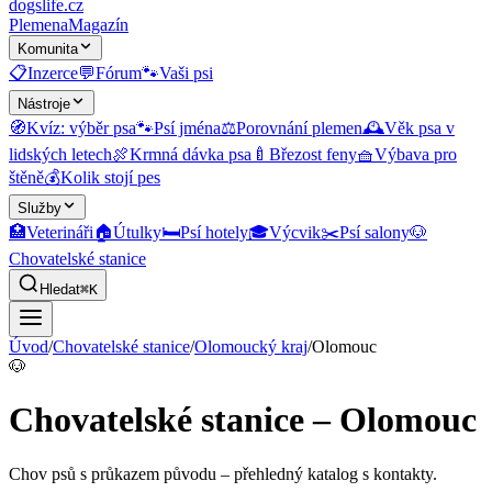
dogslife
.cz
Plemena
Magazín
Komunita
📋
Inzerce
💬
Fórum
🐾
Vaši psi
Nástroje
🧭
Kvíz: výběr psa
🐾
Psí jména
⚖️
Porovnání plemen
🕰️
Věk psa v
lidských letech
🍖
Krmná dávka psa
🍼
Březost feny
🧺
Výbava pro
štěně
💰
Kolik stojí pes
Služby
🏥
Veterináři
🏠
Útulky
🛏️
Psí hotely
🎓
Výcvik
✂️
Psí salony
🐶
Chovatelské stanice
Hledat
⌘K
Úvod
/
Chovatelské stanice
/
Olomoucký kraj
/
Olomouc
🐶
Chovatelské stanice – Olomouc
Chov psů s průkazem původu
– přehledný katalog s kontakty.