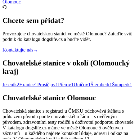
Olomouc
🐶
Chcete sem přidat?
Provozujete
chovatelskou stanici
ve městě Olomouc
? Zařaďte svůj
podnik do katalogu dogslife.cz a buďte vidět.
Kontaktujte nás
→
Chovatelské stanice v okolí (Olomoucký
kraj)
Jeseník
2
Hranice
1
Prostějov
1
Přerov
1
Uničov
1
Šternberk
1
Šumperk
1
Chovatelské stanice Olomouc
Chovatelská stanice s registrací u ČMKU odchovává štěňata s
průkazem původu podle chovatelského řádu – s ověřeným
původem, zdravotními testy rodičů a doživotní podporou chovatele.
V katalogu dogslife.cz máme ve městě Olomouc 5 ověřených
záznamů – u každého najdete kontaktní údaje, adresu i odkaz na
web. V Olomouckém kraji je jich celkem 13.