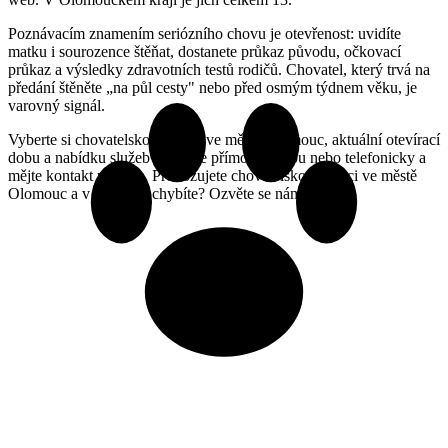
Poznávacím znamením seriózního chovu je otevřenost: uvidíte
matku i sourozence štěňat, dostanete průkaz původu, očkovací
průkaz a výsledky zdravotních testů rodičů. Chovatel, který trvá na
předání štěněte „na půl cesty" nebo před osmým týdnem věku, je
varovný signál.
Vyberte si chovatelskou stanici ve městě Olomouc, aktuální otevírací
dobu a nabídku služeb si ověřte přímo na webu nebo telefonicky a
mějte kontakt po ruce. Provozujete chovatelskou stanici ve městě
Olomouc a v katalogu chybíte? Ozvěte se nám.