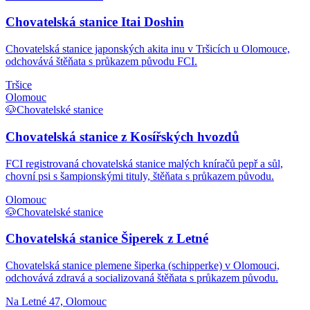
Chovatelská stanice Itai Doshin
Chovatelská stanice japonských akita inu v Tršicích u Olomouce,
odchovává štěňata s průkazem původu FCI.
Tršice
Olomouc
🐶
Chovatelské stanice
Chovatelská stanice z Kosířských hvozdů
FCI registrovaná chovatelská stanice malých kníračů pepř a sůl,
chovní psi s šampionskými tituly, štěňata s průkazem původu.
Olomouc
🐶
Chovatelské stanice
Chovatelská stanice Šiperek z Letné
Chovatelská stanice plemene šiperka (schipperke) v Olomouci,
odchovává zdravá a socializovaná štěňata s průkazem původu.
Na Letné 47, Olomouc