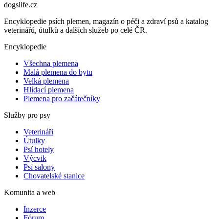
dogslife
.cz
Encyklopedie psích plemen, magazín o péči a zdraví psů a katalog
veterinářů, útulků a dalších služeb po celé ČR.
Encyklopedie
Všechna plemena
Malá plemena do bytu
Velká plemena
Hlídací plemena
Plemena pro začátečníky
Služby pro psy
Veterináři
Útulky
Psí hotely
Výcvik
Psí salony
Chovatelské stanice
Komunita a web
Inzerce
Fórum