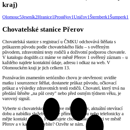
kraj)
Olomouc
5
Jeseník
2
Hranice
1
Prostějov
1
Uničov
1
Šternberk
1
Šumperk
1
Chovatelské stanice Přerov
Chovatelská stanice s registrací u ČMKU odchovává štěňata s
průkazem původu podle chovatelského řádu – s ověřeným
původem, zdravotními testy rodičů a doživotní podporou chovatele.
V katalogu dogslife.cz máme ve městě Přerov 1 ověřený záznam – u
každého najdete kontaktní údaje, adresu i odkaz na web. V
Olomouckém kraji je jich celkem 13.
Poznávacím znamením seriózního chovu je otevřenost: uvidíte
matku i sourozence štěňat, dostanete průkaz původu, očkovací
průkaz a výsledky zdravotních testů rodičů. Chovatel, který trvá na
předání štěněte „na půl cesty" nebo před osmým týdnem věku, je
varovný signál.
Vyberte si chovatelskou stanici ve městě Přerov, aktuální otevírací
dobu a nabídku služeb si ověřte přímo na webu nebo telefonicky a
mějte kontakt po ruce. Provozujete chovatelskou stanici ve městě
Přerov a v katalogu chybíte? Ozvěte se nám.