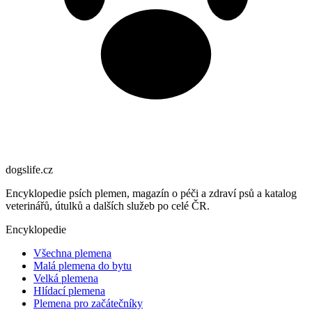
dogslife
.cz
Encyklopedie psích plemen, magazín o péči a zdraví psů a katalog
veterinářů, útulků a dalších služeb po celé ČR.
Encyklopedie
Všechna plemena
Malá plemena do bytu
Velká plemena
Hlídací plemena
Plemena pro začátečníky