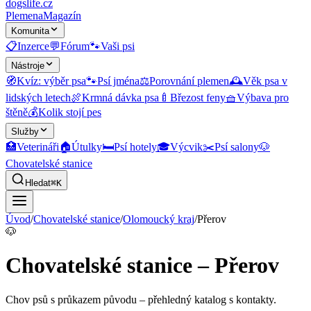
dogslife
.cz
Plemena
Magazín
Komunita
📋
Inzerce
💬
Fórum
🐾
Vaši psi
Nástroje
🧭
Kvíz: výběr psa
🐾
Psí jména
⚖️
Porovnání plemen
🕰️
Věk psa v
lidských letech
🍖
Krmná dávka psa
🍼
Březost feny
🧺
Výbava pro
štěně
💰
Kolik stojí pes
Služby
🏥
Veterináři
🏠
Útulky
🛏️
Psí hotely
🎓
Výcvik
✂️
Psí salony
🐶
Chovatelské stanice
Hledat
⌘K
Úvod
/
Chovatelské stanice
/
Olomoucký kraj
/
Přerov
🐶
Chovatelské stanice – Přerov
Chov psů s průkazem původu
– přehledný katalog s kontakty.