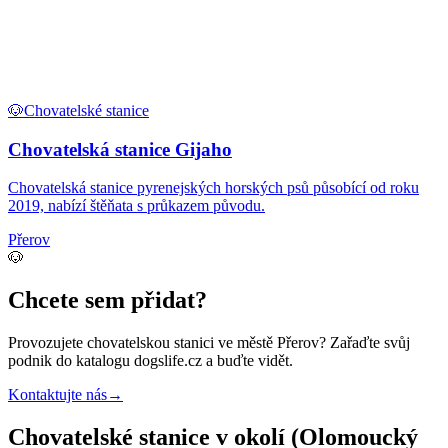
🐶
Chovatelské stanice
Chovatelská stanice Gijaho
Chovatelská stanice pyrenejských horských psů působící od roku
2019, nabízí štěňata s průkazem původu.
Přerov
🐶
Chcete sem přidat?
Provozujete
chovatelskou stanici
ve městě Přerov
? Zařaďte svůj
podnik do katalogu dogslife.cz a buďte vidět.
Kontaktujte nás
→
Chovatelské stanice v okolí (Olomoucký