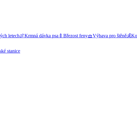
ých letech
🍖
Krmná dávka psa
🍼
Březost feny
🧺
Výbava pro štěně
💰
Kol
ské stanice