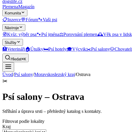
dogslife
.cz
Plemena
Magazín
Komunita
📋
Inzerce
💬
Fórum
🐾
Vaši psi
Nástroje
🧭
Kvíz: výběr psa
🐾
Psí jména
⚖️
Porovnání plemen
🕰️
Věk psa v lidsk
Služby
🏥
Veterináři
🏠
Útulky
🛏️
Psí hotely
🎓
Výcvik
✂️
Psí salony
🐶
Chovatel
Hledat
⌘K
Úvod
/
Psí salony
/
Moravskoslezský kraj
/
Ostrava
✂️
Psí salony – Ostrava
Stříhání a úprava srsti
– přehledný katalog s kontakty.
Filtrovat podle lokality
Kraj