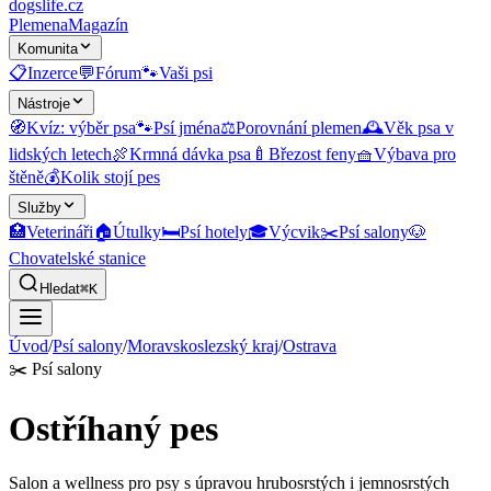
dogslife
.cz
Plemena
Magazín
Komunita
📋
Inzerce
💬
Fórum
🐾
Vaši psi
Nástroje
🧭
Kvíz: výběr psa
🐾
Psí jména
⚖️
Porovnání plemen
🕰️
Věk psa v
lidských letech
🍖
Krmná dávka psa
🍼
Březost feny
🧺
Výbava pro
štěně
💰
Kolik stojí pes
Služby
🏥
Veterináři
🏠
Útulky
🛏️
Psí hotely
🎓
Výcvik
✂️
Psí salony
🐶
Chovatelské stanice
Hledat
⌘K
Úvod
/
Psí salony
/
Moravskoslezský kraj
/
Ostrava
✂️
Psí salony
Ostříhaný pes
Salon a wellness pro psy s úpravou hrubosrstých i jemnosrstých