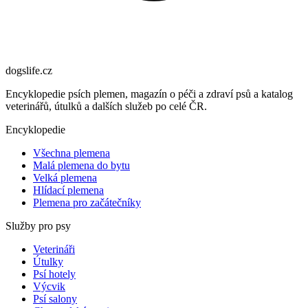
dogslife
.cz
Encyklopedie psích plemen, magazín o péči a zdraví psů a katalog
veterinářů, útulků a dalších služeb po celé ČR.
Encyklopedie
Všechna plemena
Malá plemena do bytu
Velká plemena
Hlídací plemena
Plemena pro začátečníky
Služby pro psy
Veterináři
Útulky
Psí hotely
Výcvik
Psí salony