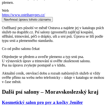
plemen.
Web
https://www.ostrihanypes.cz/
Navrhnout úpravu tohoto záznamu
Ostříhaný pes působí ve městě Ostrava a najdete jej v katalogu psích
služeb na dogslife.cz. Psí salony (groomeři) zajišťují koupání,
stříhání, trimování, péči o drápky, uši a srst psů. Úprava se liší podle
typu srsti a plemenného standardu.
Co od psího salonu čekat
Objednejte se předem a uveďte plemeno a typ srsti psa.
U výstavních úprav a trimování si ověřte zkušenosti salonu.
Psa na úpravu zvykejte postupně a v klidu.
Aktuální ceník, otevírací dobu a rozsah nabízených služeb si vždy
ověřte přímo na webu nebo telefonicky – údaje v katalogu se mohou
v čase měnit.
Další
psí salony
–
Moravskoslezský kraj
Kosmetický salon pro psy a kočky Jenifer