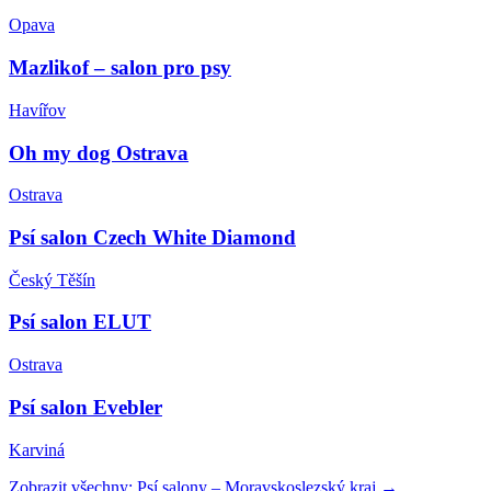
Opava
Mazlikof – salon pro psy
Havířov
Oh my dog Ostrava
Ostrava
Psí salon Czech White Diamond
Český Těšín
Psí salon ELUT
Ostrava
Psí salon Evebler
Karviná
Zobrazit všechny:
Psí salony
–
Moravskoslezský kraj
→