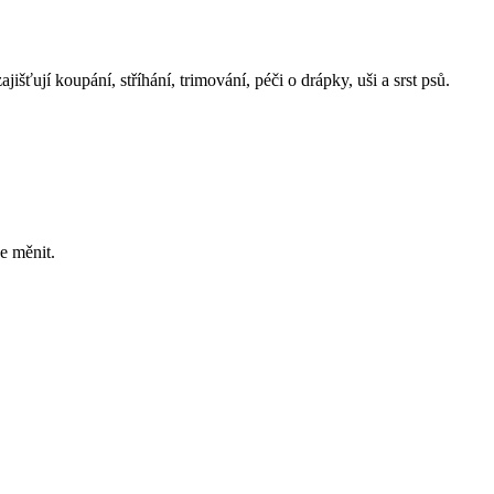
šťují koupání, stříhání, trimování, péči o drápky, uši a srst psů.
e měnit.