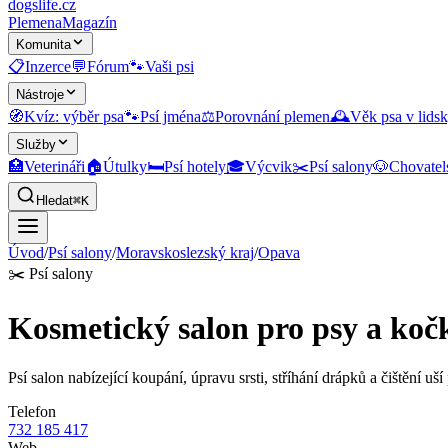
dogslife
.cz
Plemena
Magazín
Komunita
📋
Inzerce
💬
Fórum
🐾
Vaši psi
Nástroje
🧭
Kvíz: výběr psa
🐾
Psí jména
⚖️
Porovnání plemen
🕰️
Věk psa v lidsk
Služby
🏥
Veterináři
🏠
Útulky
🛏️
Psí hotely
🎓
Výcvik
✂️
Psí salony
🐶
Chovatel
Hledat
⌘K
Úvod
/
Psí salony
/
Moravskoslezský kraj
/
Opava
✂️
Psí salony
Kosmetický salon pro psy a koč
Psí salon nabízející koupání, úpravu srsti, stříhání drápků a čištění uší
Telefon
732 185 417
Web