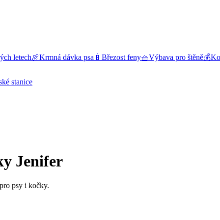
ých letech
🍖
Krmná dávka psa
🍼
Březost feny
🧺
Výbava pro štěně
💰
Kol
ské stanice
ky Jenifer
 pro psy i kočky.