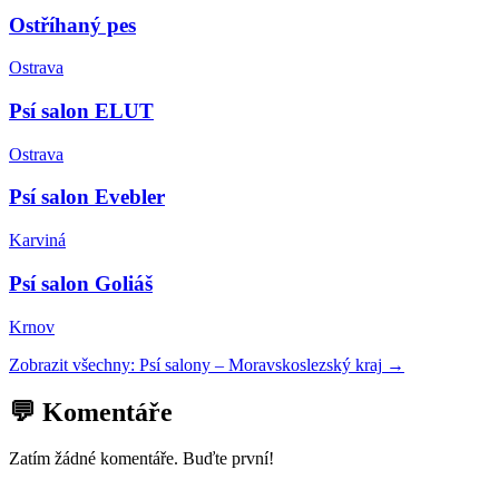
Ostříhaný pes
Ostrava
Psí salon ELUT
Ostrava
Psí salon Evebler
Karviná
Psí salon Goliáš
Krnov
Zobrazit všechny:
Psí salony
–
Moravskoslezský kraj
→
💬 Komentáře
Zatím žádné komentáře. Buďte první!