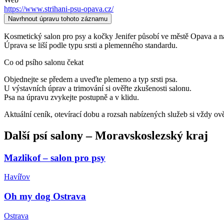
https://www.strihani-psu-opava.cz/
Navrhnout úpravu tohoto záznamu
Kosmetický salon pro psy a kočky Jenifer působí ve městě Opava a najde
Úprava se liší podle typu srsti a plemenného standardu.
Co od psího salonu čekat
Objednejte se předem a uveďte plemeno a typ srsti psa.
U výstavních úprav a trimování si ověřte zkušenosti salonu.
Psa na úpravu zvykejte postupně a v klidu.
Aktuální ceník, otevírací dobu a rozsah nabízených služeb si vždy ov
Další
psí salony
–
Moravskoslezský kraj
Mazlikof – salon pro psy
Havířov
Oh my dog Ostrava
Ostrava