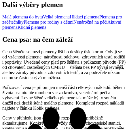
Další výběry plemen
Malá plemena do bytu
Velká plemena
Hlídací plemena
Plemena pro
začátečníky
Plemena pro rodiny s dětmi
Nenáročná na péči
Aktivní
plemena
Klidná plemena
Cena psa: na čem záleží
Cena štěněte se mezi plemeny liší i o desítky tisíc korun. Odvíjí se
od vzácnosti plemene, náročnosti odchovu, zdravotních testů rodičů
i poptávky. Uvedené ceny platí pro štěňata s průkazem původu (PP)
od chovatelů zastřešených ČMKU – štěňata bez PP bývají levnější,
ale bez záruky původu a zdravotních testů, a za podezřele nízkou
cenou se často skrývá množírna.
Pořizovací cena je přitom jen menší část celkových nákladů: během
života psa utratíte mnohem víc za krmivo, veterinární péči a
vybavení. Levné štěně velkého plemene tak může být v součtu
dražší než dražší štěně malého plemene. Kompletní rozpad nákladů
najdete v článku Kolik stojí pes.
Ceny v přehledu jsou orientační rozpětí, která průběžně
aktualizujeme. Konkrétní cena vždy závisí na chovatelské stanici,
kvalitě vrhu a aktuální nabídce – u každého plemene se proklikněte