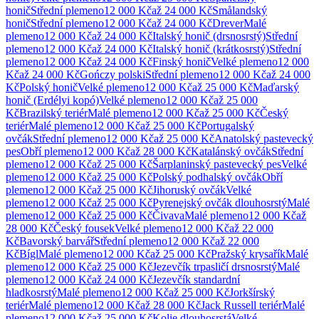
honič
Střední
plemeno
12 000 Kč
až
24 000 Kč
Smålandský
honič
Střední
plemeno
12 000 Kč
až
24 000 Kč
Drever
Malé
plemeno
12 000 Kč
až
24 000 Kč
Italský honič (drsnosrstý)
Střední
plemeno
12 000 Kč
až
24 000 Kč
Italský honič (krátkosrstý)
Střední
plemeno
12 000 Kč
až
24 000 Kč
Finský honič
Velké
plemeno
12 000
Kč
až
24 000 Kč
Gończy polski
Střední
plemeno
12 000 Kč
až
24 000
Kč
Polský honič
Velké
plemeno
12 000 Kč
až
25 000 Kč
Maďarský
honič (Erdélyi kopó)
Velké
plemeno
12 000 Kč
až
25 000
Kč
Brazilský teriér
Malé
plemeno
12 000 Kč
až
25 000 Kč
Český
teriér
Malé
plemeno
12 000 Kč
až
25 000 Kč
Portugalský
ovčák
Střední
plemeno
12 000 Kč
až
25 000 Kč
Anatolský pastevecký
pes
Obří
plemeno
12 000 Kč
až
28 000 Kč
Katalánský ovčák
Střední
plemeno
12 000 Kč
až
25 000 Kč
Šarplaninský pastevecký pes
Velké
plemeno
12 000 Kč
až
25 000 Kč
Polský podhalský ovčák
Obří
plemeno
12 000 Kč
až
25 000 Kč
Jihoruský ovčák
Velké
plemeno
12 000 Kč
až
25 000 Kč
Pyrenejský ovčák dlouhosrstý
Malé
plemeno
12 000 Kč
až
25 000 Kč
Čivava
Malé
plemeno
12 000 Kč
až
28 000 Kč
Český fousek
Velké
plemeno
12 000 Kč
až
22 000
Kč
Bavorský barvář
Střední
plemeno
12 000 Kč
až
22 000
Kč
Bígl
Malé
plemeno
12 000 Kč
až
25 000 Kč
Pražský krysařík
Malé
plemeno
12 000 Kč
až
25 000 Kč
Jezevčík trpasličí drsnosrstý
Malé
plemeno
12 000 Kč
až
24 000 Kč
Jezevčík standardní
hladkosrstý
Malé
plemeno
12 000 Kč
až
25 000 Kč
Jorkšírský
teriér
Malé
plemeno
12 000 Kč
až
28 000 Kč
Jack Russell teriér
Malé
plemeno
12 000 Kč
až
25 000 Kč
Kolie dlouhosrstá
Velké