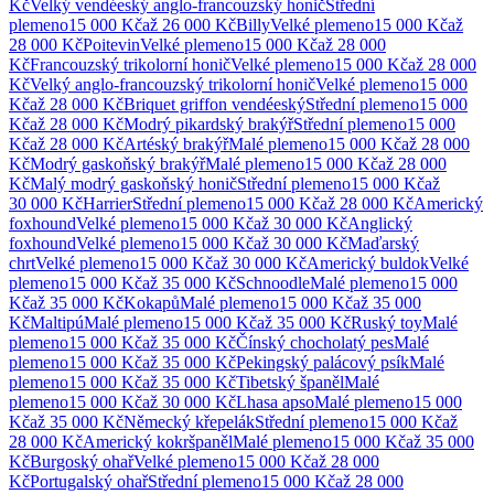
Kč
Velký vendéeský anglo-francouzský honič
Střední
plemeno
15 000 Kč
až
26 000 Kč
Billy
Velké
plemeno
15 000 Kč
až
28 000 Kč
Poitevin
Velké
plemeno
15 000 Kč
až
28 000
Kč
Francouzský trikolorní honič
Velké
plemeno
15 000 Kč
až
28 000
Kč
Velký anglo-francouzský trikolorní honič
Velké
plemeno
15 000
Kč
až
28 000 Kč
Briquet griffon vendéeský
Střední
plemeno
15 000
Kč
až
28 000 Kč
Modrý pikardský brakýř
Střední
plemeno
15 000
Kč
až
28 000 Kč
Artéský brakýř
Malé
plemeno
15 000 Kč
až
28 000
Kč
Modrý gaskoňský brakýř
Malé
plemeno
15 000 Kč
až
28 000
Kč
Malý modrý gaskoňský honič
Střední
plemeno
15 000 Kč
až
30 000 Kč
Harrier
Střední
plemeno
15 000 Kč
až
28 000 Kč
Americký
foxhound
Velké
plemeno
15 000 Kč
až
30 000 Kč
Anglický
foxhound
Velké
plemeno
15 000 Kč
až
30 000 Kč
Maďarský
chrt
Velké
plemeno
15 000 Kč
až
30 000 Kč
Americký buldok
Velké
plemeno
15 000 Kč
až
35 000 Kč
Schnoodle
Malé
plemeno
15 000
Kč
až
35 000 Kč
Kokapů
Malé
plemeno
15 000 Kč
až
35 000
Kč
Maltipú
Malé
plemeno
15 000 Kč
až
35 000 Kč
Ruský toy
Malé
plemeno
15 000 Kč
až
35 000 Kč
Čínský chocholatý pes
Malé
plemeno
15 000 Kč
až
35 000 Kč
Pekingský palácový psík
Malé
plemeno
15 000 Kč
až
35 000 Kč
Tibetský španěl
Malé
plemeno
15 000 Kč
až
30 000 Kč
Lhasa apso
Malé
plemeno
15 000
Kč
až
35 000 Kč
Německý křepelák
Střední
plemeno
15 000 Kč
až
28 000 Kč
Americký kokršpaněl
Malé
plemeno
15 000 Kč
až
35 000
Kč
Burgoský ohař
Velké
plemeno
15 000 Kč
až
28 000
Kč
Portugalský ohař
Střední
plemeno
15 000 Kč
až
28 000