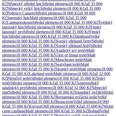
Kč
Německý střední špic
Střední
plemeno
18 000 Kč
až
35 000
Kč
Německý velký špic
Střední
plemeno
18 000 Kč
až
35 000
Kč
Podenco Canario
Střední
plemeno
18 000 Kč
až
38 000
Kč
Japonský špic
Malé
plemeno
18 000 Kč
až
35 000
Kč
Lapinporokoira
Střední
plemeno
18 000 Kč
až
35 000 Kč
Švédský
laponský špic
Střední
plemeno
18 000 Kč
až
35 000 Kč
Finský
laponský pes
Střední
plemeno
18 000 Kč
až
35 000 Kč
Finský
špic
Střední
plemeno
18 000 Kč
až
35 000 Kč
Jämthund
Velké
plemeno
18 000 Kč
až
35 000 Kč
Norský elkhund černý
Střední
plemeno
18 000 Kč
až
35 000 Kč
Norský elkhund šedý
Střední
plemeno
18 000 Kč
až
35 000 Kč
Anglický toy teriér
Malé
plemeno
18 000 Kč
až
35 000 Kč
Glen of Imaal teriér
Malé
plemeno
18 000 Kč
až
35 000 Kč
Manchester teriér
Malé
plemeno
18 000 Kč
až
35 000 Kč
Sealyham teriér
Malé
plemeno
18 000 Kč
až
35 000 Kč
Skotský teriér
Malé
plemeno
18 000
Kč
až
35 000 Kč
Lakeland teriér
Malé
plemeno
18 000 Kč
až
32 000
Kč
Pšeničný teriér
Střední
plemeno
18 000 Kč
až
35 000 Kč
Irský
teriér
Střední
plemeno
18 000 Kč
až
35 000 Kč
Appenzellský
salašnický pes
Střední
plemeno
18 000 Kč
až
32 000 Kč
Německý
pinč
Střední
plemeno
18 000 Kč
až
30 000 Kč
Islandský ovčák
Střední
plemeno
18 000 Kč
až
35 000 Kč
Bergamská ovčácká kolie
Velké
plemeno
18 000 Kč
až
35 000 Kč
Beauceron
Velké
plemeno
18 000
Kč
až
35 000 Kč
Kuvasz
Obří
plemeno
18 000 Kč
až
35 000 Kč
Welsh
corgi cardigan
Malé
plemeno
18 000 Kč
až
35 000 Kč
Bobtail
Velké
plemeno
18 000 Kč
až
35 000 Kč
Belgický ovčák laekenois
Velké