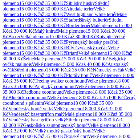
plemeno
15 000 Kč
až
35 000 Kč
Sibiřský husky
Střední
plemeno
15 000 Kč
až
30 000 Kč
Airedale teriér
Velké
plemeno
15 000 Kč
až
30 000 Kč
West highland white teriér
Malé
plemeno
15 000 Kč
až
30 000 Kč
Stafordšírský bulteriér
Střední
plemeno
15 000 Kč
až
30 000 Kč
Border teriér
Malé
plemeno
15 000
Kč
až
30 000 Kč
Malý knírač
Malé
plemeno
15 000 Kč
až
30 000
Kč
Boxer
Velké
plemeno
15 000 Kč
až
30 000 Kč
Rotvajler
Velké
plemeno
15 000 Kč
až
35 000 Kč
Pyrenejský horský pes
Obří
plemeno
15 000 Kč
až
30 000 Kč
Bílý švýcarský ovčák
Velké
plemeno
15 000 Kč
až
30 000 Kč
Briard
Velké
plemeno
15 000 Kč
až
30 000 Kč
Šeltie
Malé
plemeno
15 000 Kč
až
30 000 Kč
Belgický
ovčák malinois
Velké
plemeno
15 000 Kč
až
40 000 Kč
Australský
ovčák
Střední
plemeno
15 000 Kč
až
35 000 Kč
Německý ovčák
Velké
plemeno
15 000 Kč
až
40 000 Kč
Plottův honič
Velké
plemeno
18 000
Kč
až
35 000 Kč
Treeing walker coonhound
Velké
plemeno
18 000
Kč
až
35 000 Kč
Anglický coonhound
Velké
plemeno
18 000 Kč
až
35 000 Kč
Redbone coonhound
Velké
plemeno
18 000 Kč
až
35 000
Kč
Bluetick coonhound
Velké
plemeno
18 000 Kč
až
35 000 Kč
Černý
coonhound s pálením
Velké
plemeno
18 000 Kč
až
35 000
Kč
Vendéeský honič velký
Velké
plemeno
18 000 Kč
až
32 000
Kč
Vendéeský basetgriffon malý
Malé
plemeno
18 000 Kč
až
35 000
Kč
Vendéeský basetgriffon velký
Střední
plemeno
18 000 Kč
až
32 000 Kč
Gaskoňsko-saintongeoiský honič
Velké
plemeno
18 000
Kč
až
32 000 Kč
Velký modrý gaskoňský honič
Velké
plemeno
18 000 Kč
až
35 000 Kč
Polský chrt
Velké
plemeno
18 000