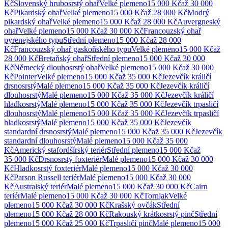
Kč
Slovenský hrubosrstý ohař
Velké
plemeno
15 000 Kč
až
30 000
Kč
Pikardský ohař
Velké
plemeno
15 000 Kč
až
28 000 Kč
Modrý
pikardský ohař
Velké
plemeno
15 000 Kč
až
28 000 Kč
Auvergneský
ohař
Velké
plemeno
15 000 Kč
až
30 000 Kč
Francouzský ohař
pyrenejského typu
Střední
plemeno
15 000 Kč
až
28 000
Kč
Francouzský ohař gaskoňského typu
Velké
plemeno
15 000 Kč
až
28 000 Kč
Bretaňský ohař
Střední
plemeno
15 000 Kč
až
30 000
Kč
Německý dlouhosrstý ohař
Velké
plemeno
15 000 Kč
až
30 000
Kč
Pointer
Velké
plemeno
15 000 Kč
až
35 000 Kč
Jezevčík králičí
drsnosrstý
Malé
plemeno
15 000 Kč
až
35 000 Kč
Jezevčík králičí
dlouhosrstý
Malé
plemeno
15 000 Kč
až
35 000 Kč
Jezevčík králičí
hladkosrstý
Malé
plemeno
15 000 Kč
až
35 000 Kč
Jezevčík trpasličí
dlouhosrstý
Malé
plemeno
15 000 Kč
až
35 000 Kč
Jezevčík trpasličí
hladkosrstý
Malé
plemeno
15 000 Kč
až
35 000 Kč
Jezevčík
standardní drsnosrstý
Malé
plemeno
15 000 Kč
až
35 000 Kč
Jezevčík
standardní dlouhosrstý
Malé
plemeno
15 000 Kč
až
35 000
Kč
Americký stafordšírský teriér
Střední
plemeno
15 000 Kč
až
35 000 Kč
Drsnosrstý foxteriér
Malé
plemeno
15 000 Kč
až
30 000
Kč
Hladkosrstý foxteriér
Malé
plemeno
15 000 Kč
až
30 000
Kč
Parson Russell teriér
Malé
plemeno
15 000 Kč
až
30 000
Kč
Australský teriér
Malé
plemeno
15 000 Kč
až
30 000 Kč
Cairn
teriér
Malé
plemeno
15 000 Kč
až
30 000 Kč
Tornjak
Velké
plemeno
15 000 Kč
až
30 000 Kč
Krašský ovčák
Střední
plemeno
15 000 Kč
až
28 000 Kč
Rakouský krátkosrstý pinč
Střední
plemeno
15 000 Kč
až
25 000 Kč
Trpasličí pinč
Malé
plemeno
15 000