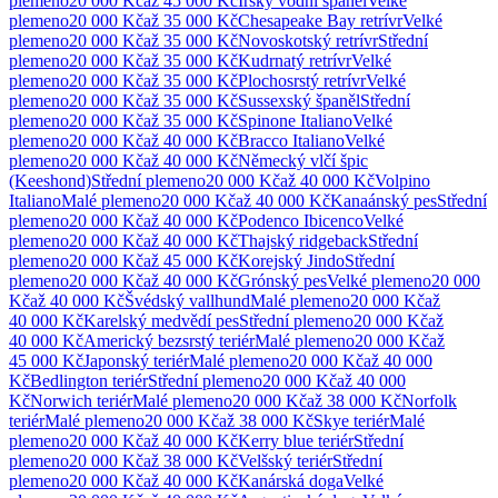
plemeno
20 000 Kč
až
45 000 Kč
Irský vodní španěl
Velké
plemeno
20 000 Kč
až
35 000 Kč
Chesapeake Bay retrívr
Velké
plemeno
20 000 Kč
až
35 000 Kč
Novoskotský retrívr
Střední
plemeno
20 000 Kč
až
35 000 Kč
Kudrnatý retrívr
Velké
plemeno
20 000 Kč
až
35 000 Kč
Plochosrstý retrívr
Velké
plemeno
20 000 Kč
až
35 000 Kč
Sussexský španěl
Střední
plemeno
20 000 Kč
až
35 000 Kč
Spinone Italiano
Velké
plemeno
20 000 Kč
až
40 000 Kč
Bracco Italiano
Velké
plemeno
20 000 Kč
až
40 000 Kč
Německý vlčí špic
(Keeshond)
Střední
plemeno
20 000 Kč
až
40 000 Kč
Volpino
Italiano
Malé
plemeno
20 000 Kč
až
40 000 Kč
Kanaánský pes
Střední
plemeno
20 000 Kč
až
40 000 Kč
Podenco Ibicenco
Velké
plemeno
20 000 Kč
až
40 000 Kč
Thajský ridgeback
Střední
plemeno
20 000 Kč
až
45 000 Kč
Korejský Jindo
Střední
plemeno
20 000 Kč
až
40 000 Kč
Grónský pes
Velké
plemeno
20 000
Kč
až
40 000 Kč
Švédský vallhund
Malé
plemeno
20 000 Kč
až
40 000 Kč
Karelský medvědí pes
Střední
plemeno
20 000 Kč
až
40 000 Kč
Americký bezsrstý teriér
Malé
plemeno
20 000 Kč
až
45 000 Kč
Japonský teriér
Malé
plemeno
20 000 Kč
až
40 000
Kč
Bedlington teriér
Střední
plemeno
20 000 Kč
až
40 000
Kč
Norwich teriér
Malé
plemeno
20 000 Kč
až
38 000 Kč
Norfolk
teriér
Malé
plemeno
20 000 Kč
až
38 000 Kč
Skye teriér
Malé
plemeno
20 000 Kč
až
40 000 Kč
Kerry blue teriér
Střední
plemeno
20 000 Kč
až
38 000 Kč
Velšský teriér
Střední
plemeno
20 000 Kč
až
40 000 Kč
Kanárská doga
Velké