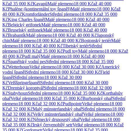
Kč
až
35 000 Kč
Kavapů
Malé
plemeno
18 000 Kč
až
40 000
Kč
Phalène (kontinentální toy španěl)
Malé
plemeno
18 000 Kč
až
40 000 Kč
Kromforländer
Střední
plemeno
18 000 Kč
až
35 000
Kč
King Charles španěl
Malé
plemeno
18 000 Kč
až
40 000
Kč
Belgický grifonek
Malé
plemeno
18 000 Kč
až
40 000
Kč
Bruselský grifonek
Malé
plemeno
18 000 Kč
až
40 000
Kč
Brabantík
Malé
plemeno
18 000 Kč
až
40 000 Kč
Japonský
chin
Malé
plemeno
18 000 Kč
až
40 000 Kč
Bostonský teriér
Malé
plemeno
18 000 Kč
až
40 000 Kč
Tibetský teriér
Střední
plemeno
18 000 Kč
až
35 000 Kč
Pudl toy
Malé
plemeno
18 000 Kč
až
40 000 Kč
Pudl malý
Malé
plemeno
18 000 Kč
až
40 000
Kč
Španělský vodní pes
Střední
plemeno
18 000 Kč
až
35 000
Kč
Wetterhoun
Velké
plemeno
18 000 Kč
až
30 000 Kč
Americký
vodní španěl
Střední
plemeno
18 000 Kč
až
30 000 Kč
Field
španěl
Střední
plemeno
18 000 Kč
až
30 000
Kč
Velššpringršpaněl
Střední
plemeno
18 000 Kč
až
30 000
Kč
Drentský koroptvář
Střední
plemeno
18 000 Kč
až
32 000
Kč
Stabyhoun
Střední
plemeno
18 000 Kč
až
35 000 Kč
Korthalsův
ohař
Velké
plemeno
18 000 Kč
až
35 000 Kč
Burbonský ohař
Střední
plemeno
18 000 Kč
až
32 000 Kč
Pudlpointr
Velké
plemeno
18 000
Kč
až
32 000 Kč
Malý münsterlandský ohař
Střední
plemeno
18 000
Kč
až
32 000 Kč
Velký münsterlandský ohař
Velké
plemeno
18 000
Kč
až
32 000 Kč
Německý drsnosrstý ohař
Velké
plemeno
18 000
Kč
až
35 000 Kč
Irský červenobílý setr
Velké
plemeno
18 000 Kč
až
35 000 Kč
Gordonsetr
Velké
plemeno
18 000 Kč
až
35 000