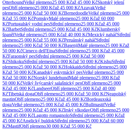
Otterhound
Velké
plemeno
25 000 Kč
až
45 000 Kč
Skotský jelení
pes
Obří
plemeno
25 000 Kč
až
45 000 Kč
Azavak
Velké
plemeno
25 000 Kč
až
50 000 Kč
Bernedoodle
Velké
plemeno
25 000
Kč
až
55 000 Kč
Pomsky
Malé
plemeno
25 000 Kč
až
60 000
Kč
Portugalský vodní pes
Střední
plemeno
25 000 Kč
až
45 000
Kč
Barbet
Střední
plemeno
25 000 Kč
až
45 000 Kč
Klumberský
španěl
Velké
plemeno
25 000 Kč
až
40 000 Kč
Mexický naháč
Střední
plemeno
25 000 Kč
až
55 000 Kč
Peruánský naháč
Střední
plemeno
25 000 Kč
až
50 000 Kč
Basenji
Malé
plemeno
25 000 Kč
až
50 000 Kč
Cirneco dell'Etna
Střední
plemeno
25 000 Kč
až
45 000
Kč
Faraonský pes
Střední
plemeno
25 000 Kč
až
50 000
Kč
Shikoku
Střední
plemeno
25 000 Kč
až
50 000 Kč
Kishu
Střední
plemeno
25 000 Kč
až
50 000 Kč
Hokkaido
Střední
plemeno
25 000
Kč
až
50 000 Kč
Kanadský eskymácký pes
Velké
plemeno
25 000
Kč
až
50 000 Kč
Norský lundehund
Malé
plemeno
25 000 Kč
až
50 000 Kč
Velký švýcarský salašnický pes
Obří
plemeno
25 000
Kč
až
45 000 Kč
Landseer
Obří
plemeno
25 000 Kč
až
40 000
Kč
Tibetská doga
Obří
plemeno
25 000 Kč
až
50 000 Kč
Neapolský
mastin
Obří
plemeno
25 000 Kč
až
45 000 Kč
Bordeauxská
doga
Velké
plemeno
25 000 Kč
až
45 000 Kč
Bullmastif
Velké
plemeno
25 000 Kč
až
45 000 Kč
Irský vlkodav
Obří
plemeno
25 000
Kč
až
45 000 Kč
Lagotto romagnolo
Střední
plemeno
25 000 Kč
až
45 000 Kč
Anglický buldok
Střední
plemeno
25 000 Kč
až
60 000
Kč
Mastif
Obří
plemeno
30 000 Kč
až
55 000 Kč