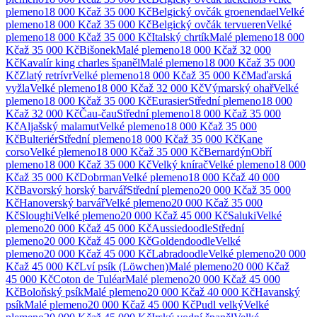
plemeno
18 000 Kč
až
35 000 Kč
Belgický ovčák groenendael
Velké
plemeno
18 000 Kč
až
35 000 Kč
Belgický ovčák tervueren
Velké
plemeno
18 000 Kč
až
35 000 Kč
Italský chrtík
Malé
plemeno
18 000
Kč
až
35 000 Kč
Bišonek
Malé
plemeno
18 000 Kč
až
32 000
Kč
Kavalír king charles španěl
Malé
plemeno
18 000 Kč
až
35 000
Kč
Zlatý retrívr
Velké
plemeno
18 000 Kč
až
35 000 Kč
Maďarská
vyžla
Velké
plemeno
18 000 Kč
až
32 000 Kč
Výmarský ohař
Velké
plemeno
18 000 Kč
až
35 000 Kč
Eurasier
Střední
plemeno
18 000
Kč
až
32 000 Kč
Čau-čau
Střední
plemeno
18 000 Kč
až
35 000
Kč
Aljašský malamut
Velké
plemeno
18 000 Kč
až
35 000
Kč
Bulteriér
Střední
plemeno
18 000 Kč
až
35 000 Kč
Kane
corso
Velké
plemeno
18 000 Kč
až
35 000 Kč
Bernardýn
Obří
plemeno
18 000 Kč
až
35 000 Kč
Velký knírač
Velké
plemeno
18 000
Kč
až
35 000 Kč
Dobrman
Velké
plemeno
18 000 Kč
až
40 000
Kč
Bavorský horský barvář
Střední
plemeno
20 000 Kč
až
35 000
Kč
Hanoverský barvář
Velké
plemeno
20 000 Kč
až
35 000
Kč
Sloughi
Velké
plemeno
20 000 Kč
až
45 000 Kč
Saluki
Velké
plemeno
20 000 Kč
až
45 000 Kč
Aussiedoodle
Střední
plemeno
20 000 Kč
až
45 000 Kč
Goldendoodle
Velké
plemeno
20 000 Kč
až
45 000 Kč
Labradoodle
Velké
plemeno
20 000
Kč
až
45 000 Kč
Lví psík (Löwchen)
Malé
plemeno
20 000 Kč
až
45 000 Kč
Coton de Tuléar
Malé
plemeno
20 000 Kč
až
45 000
Kč
Boloňský psík
Malé
plemeno
20 000 Kč
až
40 000 Kč
Havanský
psík
Malé
plemeno
20 000 Kč
až
45 000 Kč
Pudl velký
Velké