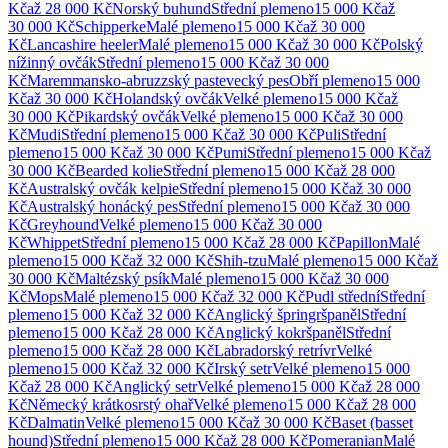
Kč
až
28 000 Kč
Norský buhund
Střední
plemeno
15 000 Kč
až
30 000 Kč
Schipperke
Malé
plemeno
15 000 Kč
až
30 000
Kč
Lancashire heeler
Malé
plemeno
15 000 Kč
až
30 000 Kč
Polský
nížinný ovčák
Střední
plemeno
15 000 Kč
až
30 000
Kč
Maremmansko-abruzzský pastevecký pes
Obří
plemeno
15 000
Kč
až
30 000 Kč
Holandský ovčák
Velké
plemeno
15 000 Kč
až
30 000 Kč
Pikardský ovčák
Velké
plemeno
15 000 Kč
až
30 000
Kč
Mudi
Střední
plemeno
15 000 Kč
až
30 000 Kč
Puli
Střední
plemeno
15 000 Kč
až
30 000 Kč
Pumi
Střední
plemeno
15 000 Kč
až
30 000 Kč
Bearded kolie
Střední
plemeno
15 000 Kč
až
28 000
Kč
Australský ovčák kelpie
Střední
plemeno
15 000 Kč
až
30 000
Kč
Australský honácký pes
Střední
plemeno
15 000 Kč
až
30 000
Kč
Greyhound
Velké
plemeno
15 000 Kč
až
30 000
Kč
Whippet
Střední
plemeno
15 000 Kč
až
28 000 Kč
Papillon
Malé
plemeno
15 000 Kč
až
32 000 Kč
Shih-tzu
Malé
plemeno
15 000 Kč
až
30 000 Kč
Maltézský psík
Malé
plemeno
15 000 Kč
až
30 000
Kč
Mops
Malé
plemeno
15 000 Kč
až
32 000 Kč
Pudl střední
Střední
plemeno
15 000 Kč
až
32 000 Kč
Anglický špringršpaněl
Střední
plemeno
15 000 Kč
až
28 000 Kč
Anglický kokršpaněl
Střední
plemeno
15 000 Kč
až
28 000 Kč
Labradorský retrívr
Velké
plemeno
15 000 Kč
až
32 000 Kč
Irský setr
Velké
plemeno
15 000
Kč
až
28 000 Kč
Anglický setr
Velké
plemeno
15 000 Kč
až
28 000
Kč
Německý krátkosrstý ohař
Velké
plemeno
15 000 Kč
až
28 000
Kč
Dalmatin
Velké
plemeno
15 000 Kč
až
30 000 Kč
Baset (basset
hound)
Střední
plemeno
15 000 Kč
až
28 000 Kč
Pomeranian
Malé