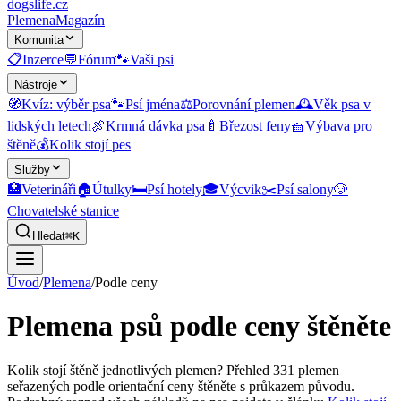
dogslife
.cz
Plemena
Magazín
Komunita
📋
Inzerce
💬
Fórum
🐾
Vaši psi
Nástroje
🧭
Kvíz: výběr psa
🐾
Psí jména
⚖️
Porovnání plemen
🕰️
Věk psa v
lidských letech
🍖
Krmná dávka psa
🍼
Březost feny
🧺
Výbava pro
štěně
💰
Kolik stojí pes
Služby
🏥
Veterináři
🏠
Útulky
🛏️
Psí hotely
🎓
Výcvik
✂️
Psí salony
🐶
Chovatelské stanice
Hledat
⌘K
Úvod
/
Plemena
/
Podle ceny
Plemena psů podle ceny štěněte
Kolik stojí štěně jednotlivých plemen? Přehled
331
plemen
seřazených podle orientační ceny štěněte s průkazem původu.