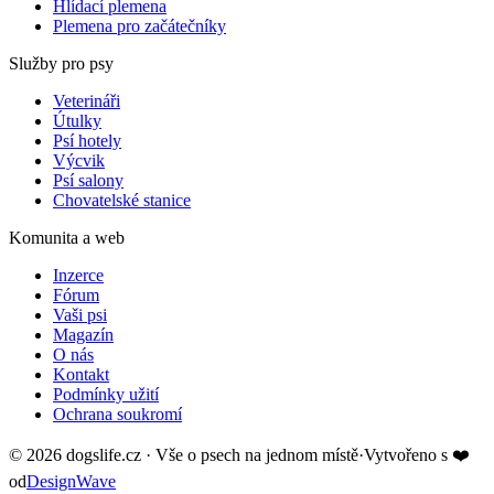
Hlídací plemena
Plemena pro začátečníky
Služby pro psy
Veterináři
Útulky
Psí hotely
Výcvik
Psí salony
Chovatelské stanice
Komunita a web
Inzerce
Fórum
Vaši psi
Magazín
O nás
Kontakt
Podmínky užití
Ochrana soukromí
©
2026
dogslife.cz · Vše o psech na jednom místě
·
Vytvořeno s
❤️
od
DesignWave