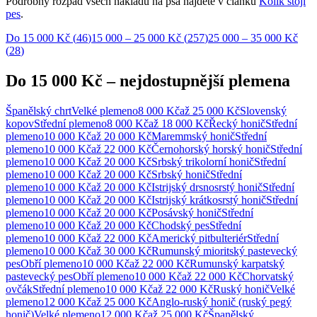
Podrobný rozpad všech nákladů na psa najdete v článku
Kolik stojí
pes
.
Do 15 000 Kč
(
46
)
15 000 – 25 000 Kč
(
257
)
25 000 – 35 000 Kč
(
28
)
Do 15 000 Kč
–
nejdostupnější plemena
Španělský chrt
Velké
plemeno
8 000 Kč
až
25 000 Kč
Slovenský
kopov
Střední
plemeno
8 000 Kč
až
18 000 Kč
Řecký honič
Střední
plemeno
10 000 Kč
až
20 000 Kč
Maremmský honič
Střední
plemeno
10 000 Kč
až
22 000 Kč
Černohorský horský honič
Střední
plemeno
10 000 Kč
až
20 000 Kč
Srbský trikolorní honič
Střední
plemeno
10 000 Kč
až
20 000 Kč
Srbský honič
Střední
plemeno
10 000 Kč
až
20 000 Kč
Istrijský drsnosrstý honič
Střední
plemeno
10 000 Kč
až
20 000 Kč
Istrijský krátkosrstý honič
Střední
plemeno
10 000 Kč
až
20 000 Kč
Posávský honič
Střední
plemeno
10 000 Kč
až
20 000 Kč
Chodský pes
Střední
plemeno
10 000 Kč
až
22 000 Kč
Americký pitbulteriér
Střední
plemeno
10 000 Kč
až
30 000 Kč
Rumunský mioritský pastevecký
pes
Obří
plemeno
10 000 Kč
až
22 000 Kč
Rumunský karpatský
pastevecký pes
Obří
plemeno
10 000 Kč
až
22 000 Kč
Chorvatský
ovčák
Střední
plemeno
10 000 Kč
až
22 000 Kč
Ruský honič
Velké
plemeno
12 000 Kč
až
25 000 Kč
Anglo-ruský honič (ruský pegý
honič)
Velké
plemeno
12 000 Kč
až
25 000 Kč
Španělský