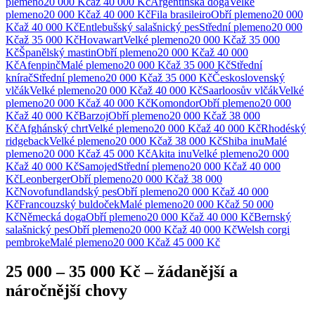
plemeno
20 000 Kč
až
40 000 Kč
Argentinská doga
Velké
plemeno
20 000 Kč
až
40 000 Kč
Fila brasileiro
Obří
plemeno
20 000
Kč
až
40 000 Kč
Entlebušský salašnický pes
Střední
plemeno
20 000
Kč
až
35 000 Kč
Hovawart
Velké
plemeno
20 000 Kč
až
35 000
Kč
Španělský mastin
Obří
plemeno
20 000 Kč
až
40 000
Kč
Afenpinč
Malé
plemeno
20 000 Kč
až
35 000 Kč
Střední
knírač
Střední
plemeno
20 000 Kč
až
35 000 Kč
Československý
vlčák
Velké
plemeno
20 000 Kč
až
40 000 Kč
Saarloosův vlčák
Velké
plemeno
20 000 Kč
až
40 000 Kč
Komondor
Obří
plemeno
20 000
Kč
až
40 000 Kč
Barzoj
Obří
plemeno
20 000 Kč
až
38 000
Kč
Afghánský chrt
Velké
plemeno
20 000 Kč
až
40 000 Kč
Rhodéský
ridgeback
Velké
plemeno
20 000 Kč
až
38 000 Kč
Shiba inu
Malé
plemeno
20 000 Kč
až
45 000 Kč
Akita inu
Velké
plemeno
20 000
Kč
až
40 000 Kč
Samojed
Střední
plemeno
20 000 Kč
až
40 000
Kč
Leonberger
Obří
plemeno
20 000 Kč
až
38 000
Kč
Novofundlandský pes
Obří
plemeno
20 000 Kč
až
40 000
Kč
Francouzský buldoček
Malé
plemeno
20 000 Kč
až
50 000
Kč
Německá doga
Obří
plemeno
20 000 Kč
až
40 000 Kč
Bernský
salašnický pes
Obří
plemeno
20 000 Kč
až
40 000 Kč
Welsh corgi
pembroke
Malé
plemeno
20 000 Kč
až
45 000 Kč
25 000 – 35 000 Kč
–
žádanější a
náročnější chovy