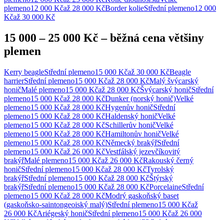
plemeno
12 000 Kč
až
28 000 Kč
Border kolie
Střední
plemeno
12 000
Kč
až
30 000 Kč
15 000 – 25 000 Kč
–
běžná cena většiny
plemen
Kerry beagle
Střední
plemeno
15 000 Kč
až
30 000 Kč
Beagle
harrier
Střední
plemeno
15 000 Kč
až
28 000 Kč
Malý švýcarský
honič
Malé
plemeno
15 000 Kč
až
28 000 Kč
Švýcarský honič
Střední
plemeno
15 000 Kč
až
28 000 Kč
Dunker (norský honič)
Velké
plemeno
15 000 Kč
až
28 000 Kč
Hygenův honič
Střední
plemeno
15 000 Kč
až
28 000 Kč
Haldenský honič
Velké
plemeno
15 000 Kč
až
28 000 Kč
Schillerův honič
Velké
plemeno
15 000 Kč
až
28 000 Kč
Hamiltonův honič
Velké
plemeno
15 000 Kč
až
28 000 Kč
Německý brakýř
Střední
plemeno
15 000 Kč
až
26 000 Kč
Vestfálský jezevčíkovitý
brakýř
Malé
plemeno
15 000 Kč
až
26 000 Kč
Rakouský černý
honič
Střední
plemeno
15 000 Kč
až
28 000 Kč
Tyrolský
brakýř
Střední
plemeno
15 000 Kč
až
28 000 Kč
Štýrský
brakýř
Střední
plemeno
15 000 Kč
až
28 000 Kč
Porcelaine
Střední
plemeno
15 000 Kč
až
28 000 Kč
Modrý gaskoňský baset
(gaskoňsko-saintongeoiský malý)
Střední
plemeno
15 000 Kč
až
26 000 Kč
Ariégeský honič
Střední
plemeno
15 000 Kč
až
26 000