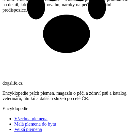
na detail, kde najdete i povahu, nároky na péči a zdravotní
predispozice.
dogslife
.cz
Encyklopedie psích plemen, magazín o péči a zdraví psů a katalog
veterinářů, útulků a dalších služeb po celé ČR.
Encyklopedie
Všechna plemena
Malá plemena do bytu
Velká plemena