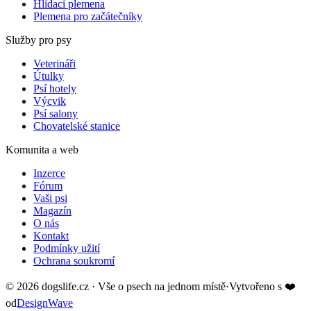
Hlídací plemena
Plemena pro začátečníky
Služby pro psy
Veterináři
Útulky
Psí hotely
Výcvik
Psí salony
Chovatelské stanice
Komunita a web
Inzerce
Fórum
Vaši psi
Magazín
O nás
Kontakt
Podmínky užití
Ochrana soukromí
©
2026
dogslife.cz · Vše o psech na jednom místě
·
Vytvořeno s
❤️
od
DesignWave