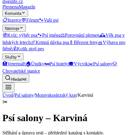
dogslife
.cz
Plemena
Magazín
Komunita
📋
Inzerce
💬
Fórum
🐾
Vaši psi
Nástroje
🧭
Kvíz: výběr psa
🐾
Psí jména
⚖️
Porovnání plemen
🕰️
Věk psa v
lidských letech
🍖
Krmná dávka psa
🍼
Březost feny
🧺
Výbava pro
štěně
💰
Kolik stojí pes
Služby
🏥
Veterináři
🏠
Útulky
🛏️
Psí hotely
🎓
Výcvik
✂️
Psí salony
🐶
Chovatelské stanice
Hledat
⌘K
Úvod
/
Psí salony
/
Moravskoslezský kraj
/
Karviná
✂️
Psí salony – Karviná
Stříhání a úprava srsti
– přehledný katalog s kontakty.