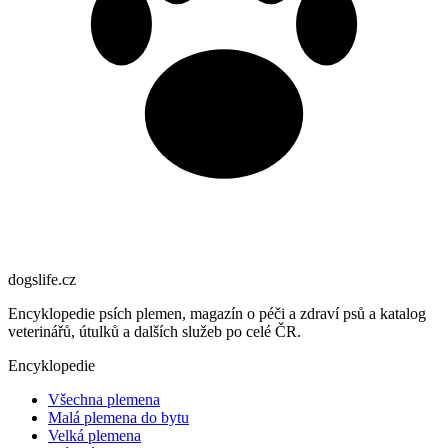
dogslife
.cz
Encyklopedie psích plemen, magazín o péči a zdraví psů a katalog
veterinářů, útulků a dalších služeb po celé ČR.
Encyklopedie
Všechna plemena
Malá plemena do bytu
Velká plemena