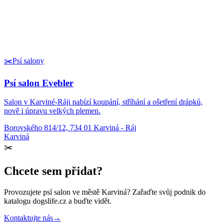
✂️
Psí salony
Psí salon Evebler
Salon v Karviné-Ráji nabízí koupání, stříhání a ošetření drápků,
nově i úpravu velkých plemen.
Borovského 814/12, 734 01 Karviná - Ráj
Karviná
✂️
Chcete sem přidat?
Provozujete
psí salon
ve městě Karviná
? Zařaďte svůj podnik do
katalogu dogslife.cz a buďte vidět.
Kontaktujte nás
→