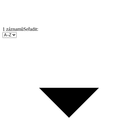
1
záznamů
Seřadit: