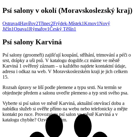
Psí salony v okolí (Moravskoslezský kraj)
Ostrava
4
Havířov
2
Třinec
2
Frýdek-Místek
1
Krnov
1
Nový
Jičín
1
Opava
1
Rýmařov
1
Český Těšín
1
Psí salony Karviná
Psí salony (groomeři) zajišťují koupání, stříhání, trimování a péči o
srst, drápky a uši psů. V katalogu dogslife.cz máme ve městě
Karviná 1 ověřený záznam – u každého najdete kontaktní údaje,
adresu i odkaz na web. V Moravskoslezském kraji je jich celkem
15.
Rozsah úpravy se liší podle plemene a typu srsti. Na termín se
objednejte předem a salonu uveďte plemeno a typ srsti svého psa.
Vyberte si psí salon ve městě Karviná, aktuální otevírací dobu a
nabídku služeb si ověřte přímo na webu nebo telefonicky a mějte
kontakt po ruce. Provozujete psí salon ve městě Karviná a v
katalogu chybíte? Ozvěte se nám.