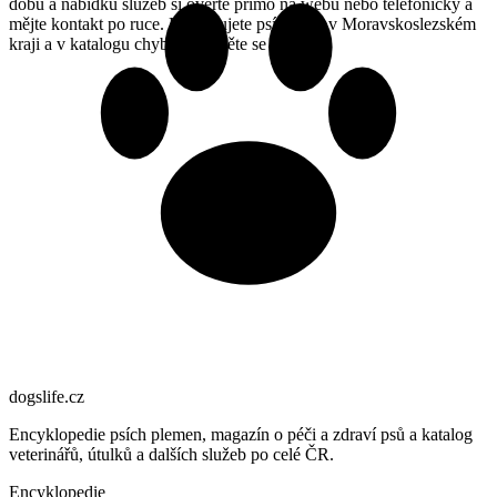
dobu a nabídku služeb si ověřte přímo na webu nebo telefonicky a
mějte kontakt po ruce. Provozujete psí útulek v Moravskoslezském
kraji a v katalogu chybíte? Ozvěte se nám.
dogslife
.cz
Encyklopedie psích plemen, magazín o péči a zdraví psů a katalog
veterinářů, útulků a dalších služeb po celé ČR.
Encyklopedie