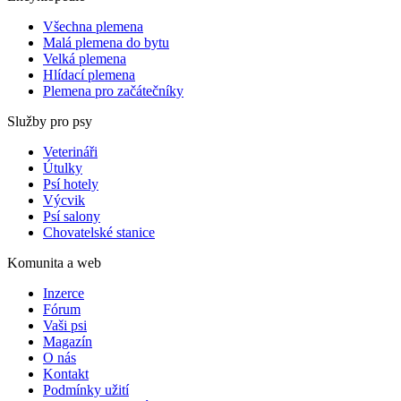
Všechna plemena
Malá plemena do bytu
Velká plemena
Hlídací plemena
Plemena pro začátečníky
Služby pro psy
Veterináři
Útulky
Psí hotely
Výcvik
Psí salony
Chovatelské stanice
Komunita a web
Inzerce
Fórum
Vaši psi
Magazín
O nás
Kontakt
Podmínky užití