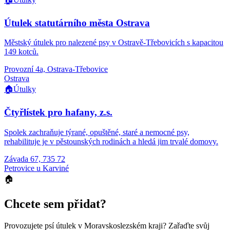
Útulek statutárního města Ostrava
Městský útulek pro nalezené psy v Ostravě-Třebovicích s kapacitou
149 kotců.
Provozní 4a, Ostrava-Třebovice
Ostrava
🏠
Útulky
Čtyřlístek pro hafany, z.s.
Spolek zachraňuje týrané, opuštěné, staré a nemocné psy,
rehabilituje je v pěstounských rodinách a hledá jim trvalé domovy.
Závada 67, 735 72
Petrovice u Karviné
🏠
Chcete sem přidat?
Provozujete
psí útulek
v Moravskoslezském kraji
? Zařaďte svůj