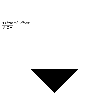
9
záznamů
Seřadit: