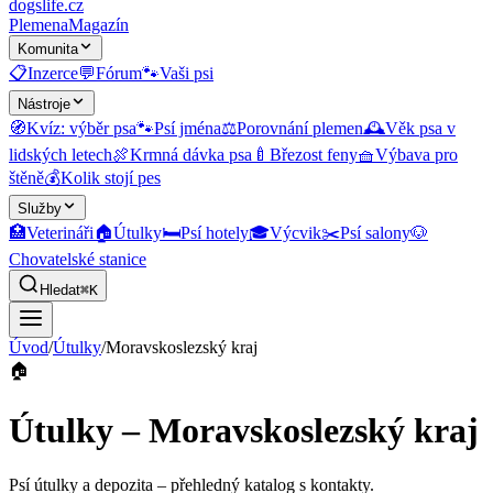
dogslife
.cz
Plemena
Magazín
Komunita
📋
Inzerce
💬
Fórum
🐾
Vaši psi
Nástroje
🧭
Kvíz: výběr psa
🐾
Psí jména
⚖️
Porovnání plemen
🕰️
Věk psa v
lidských letech
🍖
Krmná dávka psa
🍼
Březost feny
🧺
Výbava pro
štěně
💰
Kolik stojí pes
Služby
🏥
Veterináři
🏠
Útulky
🛏️
Psí hotely
🎓
Výcvik
✂️
Psí salony
🐶
Chovatelské stanice
Hledat
⌘K
Úvod
/
Útulky
/
Moravskoslezský kraj
🏠
Útulky – Moravskoslezský kraj
Psí útulky a depozita
– přehledný katalog s kontakty.