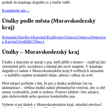
podnik do katalogu dogslife.cz a buďte vidět.
Kontaktujte nás
→
Útulky podle města (Moravskoslezský
kraj)
Bohumín
1
Havířov
1
Karviná
1
Kopřivnice
1
Opava
1
Ostrava
1
Petrovice
u Karviné
1
Sedliště
1
Třinec
1
Útulky – Moravskoslezský kraj
Útulky a depozita se starají o psy, kteří přišli o domov – zajišťují jim
veterinární péči, socializaci a hledají jim nové majitele. V katalogu
dogslife.cz máme v Moravskoslezském kraji 9 ověřených záznamů
– u každého najdete kontaktní údaje, adresu i odkaz na web.
Před adopcí počítejte s tím, že pes z útulku potřebuje čas na
aklimatizaci – většina útulků nabízí předadopční venčení, aby si obě
strany vyzkoušely, jestli si sednou. Pomoct můžete i bez adopce,
jako dobrovolník nebo sponzor konkrétního psa.
Vyberte si psí útulek v Moravskoslezském kraji, aktuální otevírací