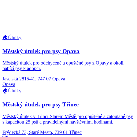
🏠
Útulky
Městský útulek pro psy Opava
Městský útulek pro odchycené a opuštěné psy z Opavy a okolí,
nabízí psy k adopci.
Jaselská 2815/41, 747 07 Opava
Opava
🏠
Útulky
Městský útulek pro psy Třinec
Městský útulek v Třinci-Starém Městě pro opuštěné a zatoulané psy
s kapacitou 25 psů a pravidelnými návštěvními hodinami.
Frýdecká 73, Staré Město, 739 61 Třinec