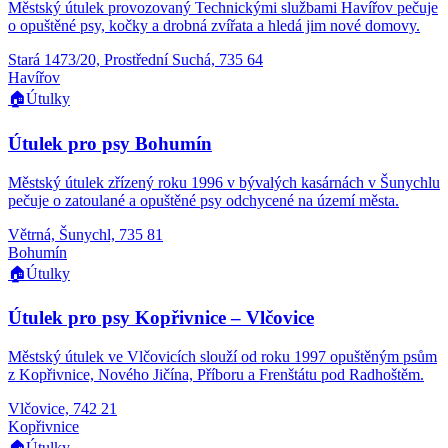
Městský útulek provozovaný Technickými službami Havířov pečuje
o opuštěné psy, kočky a drobná zvířata a hledá jim nové domovy.
Stará 1473/20, Prostřední Suchá, 735 64
Havířov
🏠
Útulky
Útulek pro psy Bohumín
Městský útulek zřízený roku 1996 v bývalých kasárnách v Šunychlu
pečuje o zatoulané a opuštěné psy odchycené na území města.
Větrná, Šunychl, 735 81
Bohumín
🏠
Útulky
Útulek pro psy Kopřivnice – Vlčovice
Městský útulek ve Vlčovicích slouží od roku 1997 opuštěným psům
z Kopřivnice, Nového Jičína, Příboru a Frenštátu pod Radhoštěm.
Vlčovice, 742 21
Kopřivnice
🏠
Útulky