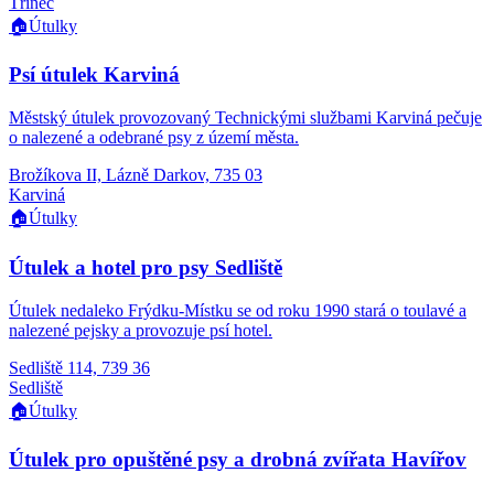
Třinec
🏠
Útulky
Psí útulek Karviná
Městský útulek provozovaný Technickými službami Karviná pečuje
o nalezené a odebrané psy z území města.
Brožíkova II, Lázně Darkov, 735 03
Karviná
🏠
Útulky
Útulek a hotel pro psy Sedliště
Útulek nedaleko Frýdku-Místku se od roku 1990 stará o toulavé a
nalezené pejsky a provozuje psí hotel.
Sedliště 114, 739 36
Sedliště
🏠
Útulky
Útulek pro opuštěné psy a drobná zvířata Havířov