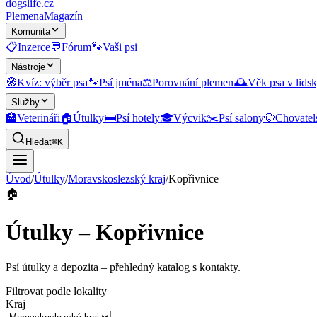
dogslife
.cz
Plemena
Magazín
Komunita
📋
Inzerce
💬
Fórum
🐾
Vaši psi
Nástroje
🧭
Kvíz: výběr psa
🐾
Psí jména
⚖️
Porovnání plemen
🕰️
Věk psa v lidsk
Služby
🏥
Veterináři
🏠
Útulky
🛏️
Psí hotely
🎓
Výcvik
✂️
Psí salony
🐶
Chovatel
Hledat
⌘K
Úvod
/
Útulky
/
Moravskoslezský kraj
/
Kopřivnice
🏠
Útulky – Kopřivnice
Psí útulky a depozita
– přehledný katalog s kontakty.
Filtrovat podle lokality
Kraj