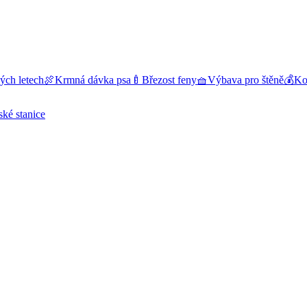
ých letech
🍖
Krmná dávka psa
🍼
Březost feny
🧺
Výbava pro štěně
💰
Kol
ské stanice