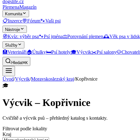
dogslife
.cz
Plemena
Magazín
Komunita
📋
Inzerce
💬
Fórum
🐾
Vaši psi
Nástroje
🧭
Kvíz: výběr psa
🐾
Psí jména
⚖️
Porovnání plemen
🕰️
Věk psa v lidsk
Služby
🏥
Veterináři
🏠
Útulky
🛏️
Psí hotely
🎓
Výcvik
✂️
Psí salony
🐶
Chovatel
Hledat
⌘K
Úvod
/
Výcvik
/
Moravskoslezský kraj
/
Kopřivnice
🎓
Výcvik – Kopřivnice
Cvičiště a výcvik psů
– přehledný katalog s kontakty.
Filtrovat podle lokality
Kraj