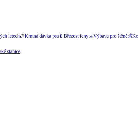
ých letech
🍖
Krmná dávka psa
🍼
Březost feny
🧺
Výbava pro štěně
💰
Kol
ské stanice