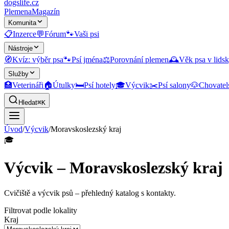
dogslife
.cz
Plemena
Magazín
Komunita
📋
Inzerce
💬
Fórum
🐾
Vaši psi
Nástroje
🧭
Kvíz: výběr psa
🐾
Psí jména
⚖️
Porovnání plemen
🕰️
Věk psa v lidsk
Služby
🏥
Veterináři
🏠
Útulky
🛏️
Psí hotely
🎓
Výcvik
✂️
Psí salony
🐶
Chovatel
Hledat
⌘K
Úvod
/
Výcvik
/
Moravskoslezský kraj
🎓
Výcvik – Moravskoslezský kraj
Cvičiště a výcvik psů
– přehledný katalog s kontakty.
Filtrovat podle lokality
Kraj