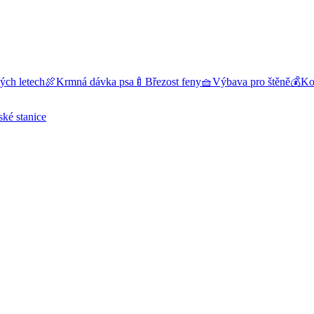
ých letech
🍖
Krmná dávka psa
🍼
Březost feny
🧺
Výbava pro štěně
💰
Kol
ské stanice