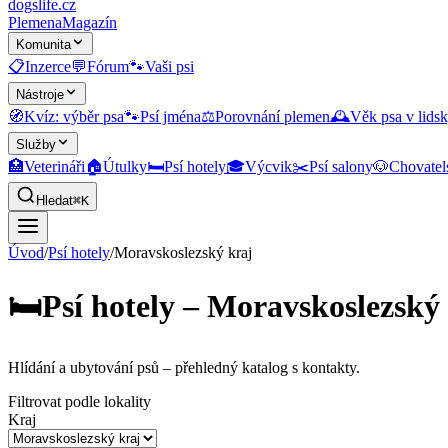
dogslife
.cz
Plemena
Magazín
Komunita
📋
Inzerce
💬
Fórum
🐾
Vaši psi
Nástroje
🧭
Kvíz: výběr psa
🐾
Psí jména
⚖️
Porovnání plemen
🕰️
Věk psa v lidsk
Služby
🏥
Veterináři
🏠
Útulky
🛏️
Psí hotely
🎓
Výcvik
✂️
Psí salony
🐶
Chovatel
Hledat
⌘K
Úvod
/
Psí hotely
/
Moravskoslezský kraj
🛏️
Psí hotely – Moravskoslezský
Hlídání a ubytování psů
– přehledný katalog s kontakty.
Filtrovat podle lokality
Kraj