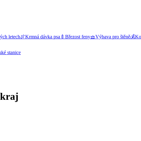
ých letech
🍖
Krmná dávka psa
🍼
Březost feny
🧺
Výbava pro štěně
💰
Kol
ské stanice
 kraj