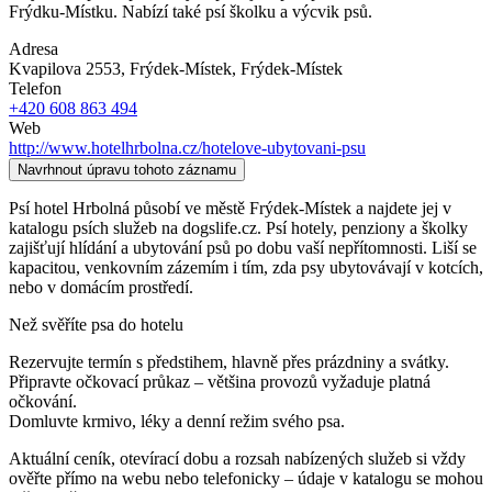
Frýdku-Místku. Nabízí také psí školku a výcvik psů.
Adresa
Kvapilova 2553, Frýdek-Místek
, Frýdek-Místek
Telefon
+420 608 863 494
Web
http://www.hotelhrbolna.cz/hotelove-ubytovani-psu
Navrhnout úpravu tohoto záznamu
Psí hotel Hrbolná působí ve městě Frýdek-Místek a najdete jej v
katalogu psích služeb na dogslife.cz. Psí hotely, penziony a školky
zajišťují hlídání a ubytování psů po dobu vaší nepřítomnosti. Liší se
kapacitou, venkovním zázemím i tím, zda psy ubytovávají v kotcích,
nebo v domácím prostředí.
Než svěříte psa do hotelu
Rezervujte termín s předstihem, hlavně přes prázdniny a svátky.
Připravte očkovací průkaz – většina provozů vyžaduje platná
očkování.
Domluvte krmivo, léky a denní režim svého psa.
Aktuální ceník, otevírací dobu a rozsah nabízených služeb si vždy
ověřte přímo na webu nebo telefonicky – údaje v katalogu se mohou