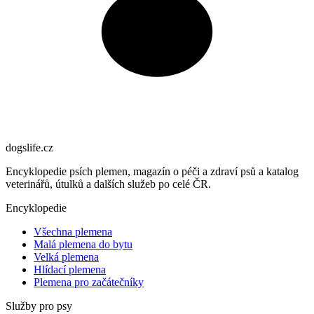
dogslife
.cz
Encyklopedie psích plemen, magazín o péči a zdraví psů a katalog
veterinářů, útulků a dalších služeb po celé ČR.
Encyklopedie
Všechna plemena
Malá plemena do bytu
Velká plemena
Hlídací plemena
Plemena pro začátečníky
Služby pro psy