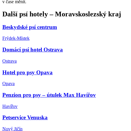
v čase měnit.
Další
psí hotely
–
Moravskoslezský kraj
Beskydské psí centrum
Frýdek-Místek
Domácí psí hotel Ostrava
Ostrava
Hotel pro psy Opava
Opava
Penzion pro psy – útulek Max Havířov
Havířov
Petservice Venuska
Nový Jičín