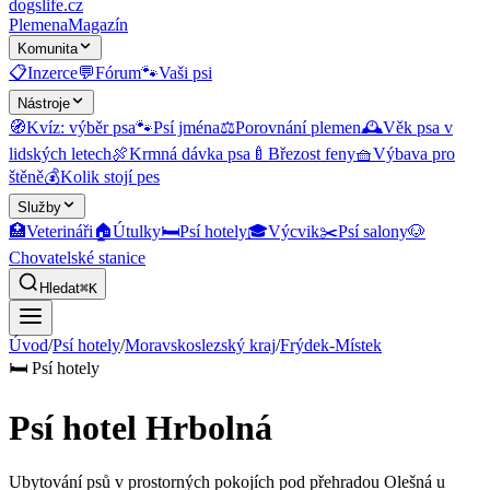
dogslife
.cz
Plemena
Magazín
Komunita
📋
Inzerce
💬
Fórum
🐾
Vaši psi
Nástroje
🧭
Kvíz: výběr psa
🐾
Psí jména
⚖️
Porovnání plemen
🕰️
Věk psa v
lidských letech
🍖
Krmná dávka psa
🍼
Březost feny
🧺
Výbava pro
štěně
💰
Kolik stojí pes
Služby
🏥
Veterináři
🏠
Útulky
🛏️
Psí hotely
🎓
Výcvik
✂️
Psí salony
🐶
Chovatelské stanice
Hledat
⌘K
Úvod
/
Psí hotely
/
Moravskoslezský kraj
/
Frýdek-Místek
🛏️
Psí hotely
Psí hotel Hrbolná
Ubytování psů v prostorných pokojích pod přehradou Olešná u