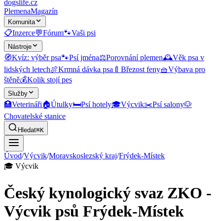
dogslife
.cz
Plemena
Magazín
Komunita
📋
Inzerce
💬
Fórum
🐾
Vaši psi
Nástroje
🧭
Kvíz: výběr psa
🐾
Psí jména
⚖️
Porovnání plemen
🕰️
Věk psa v
lidských letech
🍖
Krmná dávka psa
🍼
Březost feny
🧺
Výbava pro
štěně
💰
Kolik stojí pes
Služby
🏥
Veterináři
🏠
Útulky
🛏️
Psí hotely
🎓
Výcvik
✂️
Psí salony
🐶
Chovatelské stanice
Hledat
⌘K
Úvod
/
Výcvik
/
Moravskoslezský kraj
/
Frýdek-Místek
🎓
Výcvik
Český kynologický svaz ZKO -
Výcvik psů Frýdek-Místek