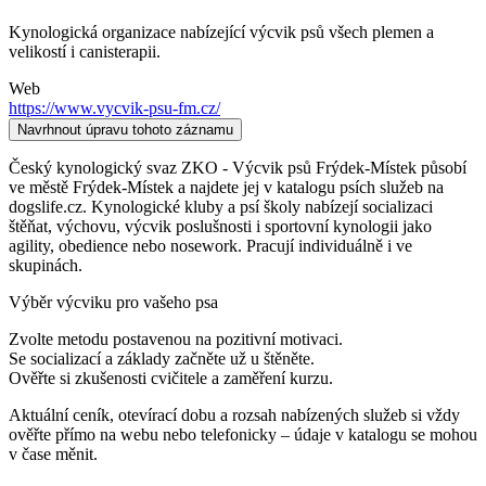
Kynologická organizace nabízející výcvik psů všech plemen a
velikostí i canisterapii.
Web
https://www.vycvik-psu-fm.cz/
Navrhnout úpravu tohoto záznamu
Český kynologický svaz ZKO - Výcvik psů Frýdek-Místek působí
ve městě Frýdek-Místek a najdete jej v katalogu psích služeb na
dogslife.cz. Kynologické kluby a psí školy nabízejí socializaci
štěňat, výchovu, výcvik poslušnosti i sportovní kynologii jako
agility, obedience nebo nosework. Pracují individuálně i ve
skupinách.
Výběr výcviku pro vašeho psa
Zvolte metodu postavenou na pozitivní motivaci.
Se socializací a základy začněte už u štěněte.
Ověřte si zkušenosti cvičitele a zaměření kurzu.
Aktuální ceník, otevírací dobu a rozsah nabízených služeb si vždy
ověřte přímo na webu nebo telefonicky – údaje v katalogu se mohou
v čase měnit.