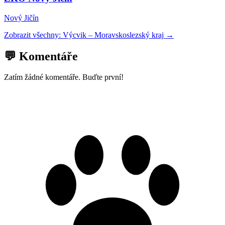
Nový Jičín
Zobrazit všechny:
Výcvik
–
Moravskoslezský kraj
→
💬 Komentáře
Zatím žádné komentáře. Buďte první!