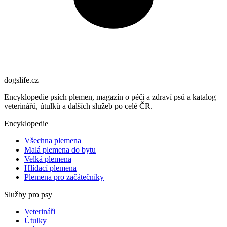
dogslife
.cz
Encyklopedie psích plemen, magazín o péči a zdraví psů a katalog
veterinářů, útulků a dalších služeb po celé ČR.
Encyklopedie
Všechna plemena
Malá plemena do bytu
Velká plemena
Hlídací plemena
Plemena pro začátečníky
Služby pro psy
Veterináři
Útulky