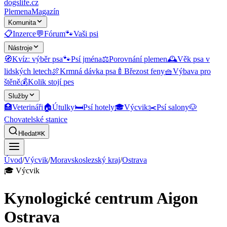
dogslife
.cz
Plemena
Magazín
Komunita
📋
Inzerce
💬
Fórum
🐾
Vaši psi
Nástroje
🧭
Kvíz: výběr psa
🐾
Psí jména
⚖️
Porovnání plemen
🕰️
Věk psa v
lidských letech
🍖
Krmná dávka psa
🍼
Březost feny
🧺
Výbava pro
štěně
💰
Kolik stojí pes
Služby
🏥
Veterináři
🏠
Útulky
🛏️
Psí hotely
🎓
Výcvik
✂️
Psí salony
🐶
Chovatelské stanice
Hledat
⌘K
Úvod
/
Výcvik
/
Moravskoslezský kraj
/
Ostrava
🎓
Výcvik
Kynologické centrum Aigon
Ostrava