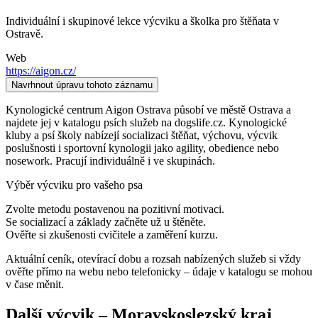
Individuální i skupinové lekce výcviku a školka pro štěňata v
Ostravě.
Web
https://aigon.cz/
Navrhnout úpravu tohoto záznamu
Kynologické centrum Aigon Ostrava působí ve městě Ostrava a
najdete jej v katalogu psích služeb na dogslife.cz. Kynologické
kluby a psí školy nabízejí socializaci štěňat, výchovu, výcvik
poslušnosti i sportovní kynologii jako agility, obedience nebo
nosework. Pracují individuálně i ve skupinách.
Výběr výcviku pro vašeho psa
Zvolte metodu postavenou na pozitivní motivaci.
Se socializací a základy začněte už u štěněte.
Ověřte si zkušenosti cvičitele a zaměření kurzu.
Aktuální ceník, otevírací dobu a rozsah nabízených služeb si vždy
ověřte přímo na webu nebo telefonicky – údaje v katalogu se mohou
v čase měnit.
Další
výcvik
–
Moravskoslezský kraj