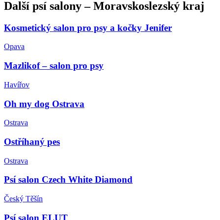
Další
psí salony
–
Moravskoslezský kraj
Kosmetický salon pro psy a kočky Jenifer
Opava
Mazlikof – salon pro psy
Havířov
Oh my dog Ostrava
Ostrava
Ostříhaný pes
Ostrava
Psí salon Czech White Diamond
Český Těšín
Psí salon ELUT