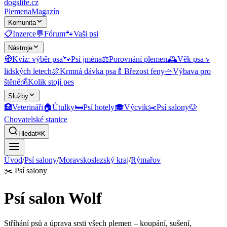
dogslife
.cz
Plemena
Magazín
Komunita
📋
Inzerce
💬
Fórum
🐾
Vaši psi
Nástroje
🧭
Kvíz: výběr psa
🐾
Psí jména
⚖️
Porovnání plemen
🕰️
Věk psa v
lidských letech
🍖
Krmná dávka psa
🍼
Březost feny
🧺
Výbava pro
štěně
💰
Kolik stojí pes
Služby
🏥
Veterináři
🏠
Útulky
🛏️
Psí hotely
🎓
Výcvik
✂️
Psí salony
🐶
Chovatelské stanice
Hledat
⌘K
Úvod
/
Psí salony
/
Moravskoslezský kraj
/
Rýmařov
✂️
Psí salony
Psí salon Wolf
Stříhání psů a úprava srsti všech plemen – koupání, sušení,