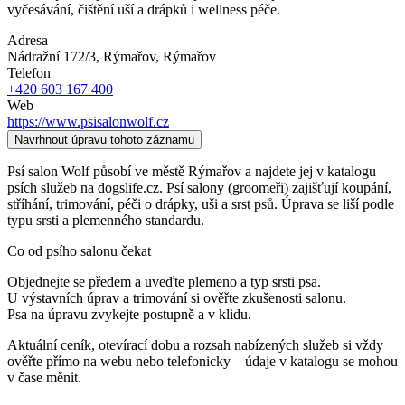
vyčesávání, čištění uší a drápků i wellness péče.
Adresa
Nádražní 172/3, Rýmařov
, Rýmařov
Telefon
+420 603 167 400
Web
https://www.psisalonwolf.cz
Navrhnout úpravu tohoto záznamu
Psí salon Wolf působí ve městě Rýmařov a najdete jej v katalogu
psích služeb na dogslife.cz. Psí salony (groomeři) zajišťují koupání,
stříhání, trimování, péči o drápky, uši a srst psů. Úprava se liší podle
typu srsti a plemenného standardu.
Co od psího salonu čekat
Objednejte se předem a uveďte plemeno a typ srsti psa.
U výstavních úprav a trimování si ověřte zkušenosti salonu.
Psa na úpravu zvykejte postupně a v klidu.
Aktuální ceník, otevírací dobu a rozsah nabízených služeb si vždy
ověřte přímo na webu nebo telefonicky – údaje v katalogu se mohou
v čase měnit.