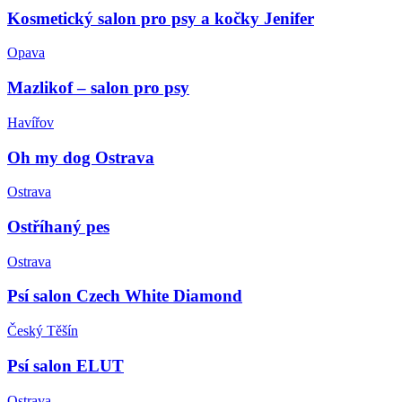
Kosmetický salon pro psy a kočky Jenifer
Opava
Mazlikof – salon pro psy
Havířov
Oh my dog Ostrava
Ostrava
Ostříhaný pes
Ostrava
Psí salon Czech White Diamond
Český Těšín
Psí salon ELUT
Ostrava