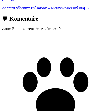
Zobrazit všechny:
Psí salony
–
Moravskoslezský kraj
→
💬 Komentáře
Zatím žádné komentáře. Buďte první!