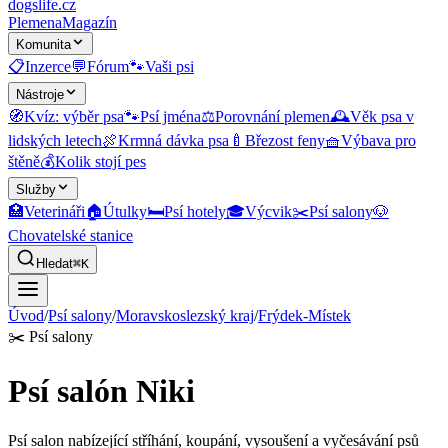
dogslife
.cz
Plemena
Magazín
Komunita
📋
Inzerce
💬
Fórum
🐾
Vaši psi
Nástroje
🧭
Kvíz: výběr psa
🐾
Psí jména
⚖️
Porovnání plemen
🕰️
Věk psa v
lidských letech
🍖
Krmná dávka psa
🍼
Březost feny
🧺
Výbava pro
štěně
💰
Kolik stojí pes
Služby
🏥
Veterináři
🏠
Útulky
🛏️
Psí hotely
🎓
Výcvik
✂️
Psí salony
🐶
Chovatelské stanice
Hledat
⌘K
Úvod
/
Psí salony
/
Moravskoslezský kraj
/
Frýdek-Místek
✂️
Psí salony
Psí salón Niki
Psí salon nabízející stříhání, koupání, vysoušení a vyčesávání psů