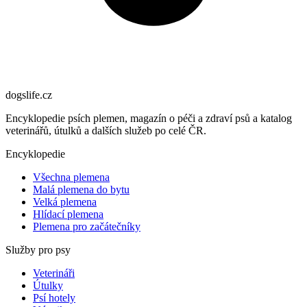
dogslife
.cz
Encyklopedie psích plemen, magazín o péči a zdraví psů a katalog
veterinářů, útulků a dalších služeb po celé ČR.
Encyklopedie
Všechna plemena
Malá plemena do bytu
Velká plemena
Hlídací plemena
Plemena pro začátečníky
Služby pro psy
Veterináři
Útulky
Psí hotely