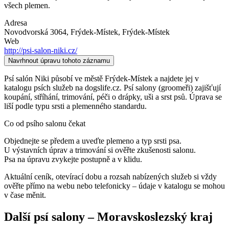
všech plemen.
Adresa
Novodvorská 3064, Frýdek-Místek
, Frýdek-Místek
Web
http://psi-salon-niki.cz/
Navrhnout úpravu tohoto záznamu
Psí salón Niki působí ve městě Frýdek-Místek a najdete jej v
katalogu psích služeb na dogslife.cz. Psí salony (groomeři) zajišťují
koupání, stříhání, trimování, péči o drápky, uši a srst psů. Úprava se
liší podle typu srsti a plemenného standardu.
Co od psího salonu čekat
Objednejte se předem a uveďte plemeno a typ srsti psa.
U výstavních úprav a trimování si ověřte zkušenosti salonu.
Psa na úpravu zvykejte postupně a v klidu.
Aktuální ceník, otevírací dobu a rozsah nabízených služeb si vždy
ověřte přímo na webu nebo telefonicky – údaje v katalogu se mohou
v čase měnit.
Další
psí salony
–
Moravskoslezský kraj