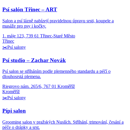
Psí salón Třinec – ART
Salon a psí lázně nabízejí pravidelnou úpravu srsti, koupele a
masáže pro psy i kočky.
1. máje 123, 739 61 Třinec-Staré Město
Třinec
✂️
Psí salony
Psí studio – Zachar Novák
Psí salon se stříháním podle plemenného standardu a péčí o
dlouhosrstá plemena.
Riegrovo nám. 265/6, 767 01 Kroměříž
Kroměříž
✂️
Psí salony
Pípi salon
Grooming salon v pražských Nuslích. Stříhání, trimování, česání a
péče o drápky a srst.