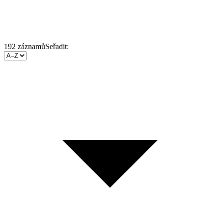
192
záznamů
Seřadit: