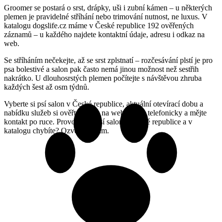
Groomer se postará o srst, drápky, uši i zubní kámen – u některých
plemen je pravidelné stříhání nebo trimování nutnost, ne luxus. V
katalogu dogslife.cz máme v České republice 192 ověřených
záznamů – u každého najdete kontaktní údaje, adresu i odkaz na
web.
Se stříháním nečekejte, až se srst zplstnatí – rozčesávání plstí je pro
psa bolestivé a salon pak často nemá jinou možnost než sestřih
nakrátko. U dlouhosrstých plemen počítejte s návštěvou zhruba
každých šest až osm týdnů.
Vyberte si psí salon v České republice, aktuální otevírací dobu a
nabídku služeb si ověřte přímo na webu nebo telefonicky a mějte
kontakt po ruce. Provozujete psí salon v České republice a v
katalogu chybíte? Ozvěte se nám.