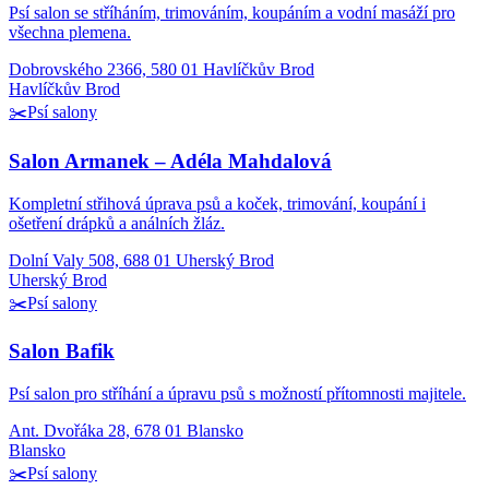
Psí salon se stříháním, trimováním, koupáním a vodní masáží pro
všechna plemena.
Dobrovského 2366, 580 01 Havlíčkův Brod
Havlíčkův Brod
✂️
Psí salony
Salon Armanek – Adéla Mahdalová
Kompletní střihová úprava psů a koček, trimování, koupání i
ošetření drápků a análních žláz.
Dolní Valy 508, 688 01 Uherský Brod
Uherský Brod
✂️
Psí salony
Salon Bafik
Psí salon pro stříhání a úpravu psů s možností přítomnosti majitele.
Ant. Dvořáka 28, 678 01 Blansko
Blansko
✂️
Psí salony