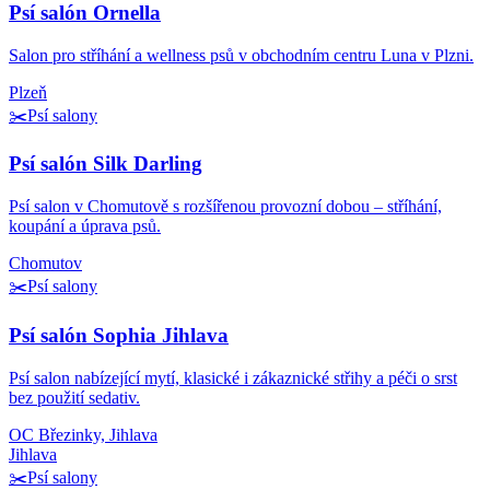
Psí salón Ornella
Salon pro stříhání a wellness psů v obchodním centru Luna v Plzni.
Plzeň
✂️
Psí salony
Psí salón Silk Darling
Psí salon v Chomutově s rozšířenou provozní dobou – stříhání,
koupání a úprava psů.
Chomutov
✂️
Psí salony
Psí salón Sophia Jihlava
Psí salon nabízející mytí, klasické i zákaznické střihy a péči o srst
bez použití sedativ.
OC Březinky, Jihlava
Jihlava
✂️
Psí salony