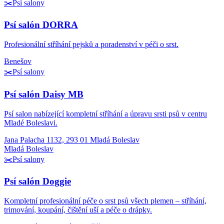
✂️
Psí salony
Psí salón DORRA
Profesionální stříhání pejsků a poradenství v péči o srst.
Benešov
✂️
Psí salony
Psí salón Daisy MB
Psí salon nabízející kompletní stříhání a úpravu srsti psů v centru
Mladé Boleslavi.
Jana Palacha 1132, 293 01 Mladá Boleslav
Mladá Boleslav
✂️
Psí salony
Psí salón Doggie
Kompletní profesionální péče o srst psů všech plemen – stříhání,
trimování, koupání, čištění uší a péče o drápky.