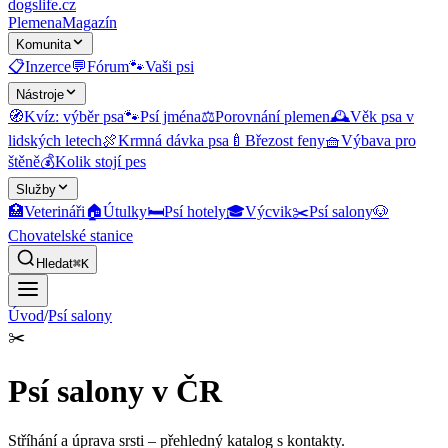
dogslife
.cz
Plemena
Magazín
Komunita
📋
Inzerce
💬
Fórum
🐾
Vaši psi
Nástroje
🧭
Kvíz: výběr psa
🐾
Psí jména
⚖️
Porovnání plemen
🕰️
Věk psa v
lidských letech
🍖
Krmná dávka psa
🍼
Březost feny
🧺
Výbava pro
štěně
💰
Kolik stojí pes
Služby
🏥
Veterináři
🏠
Útulky
🛏️
Psí hotely
🎓
Výcvik
✂️
Psí salony
🐶
Chovatelské stanice
Hledat
⌘K
Úvod
/
Psí salony
✂️
Psí salony v ČR
Stříhání a úprava srsti
– přehledný katalog s kontakty.