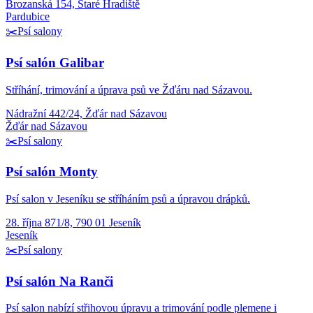
Brozanská 154, Staré Hradiště
Pardubice
✂️
Psí salony
Psí salón Galibar
Stříhání, trimování a úprava psů ve Žďáru nad Sázavou.
Nádražní 442/24, Žďár nad Sázavou
Žďár nad Sázavou
✂️
Psí salony
Psí salón Monty
Psí salon v Jeseníku se stříháním psů a úpravou drápků.
28. října 871/8, 790 01 Jeseník
Jeseník
✂️
Psí salony
Psí salón Na Ranči
Psí salon nabízí střihovou úpravu a trimování podle plemene i