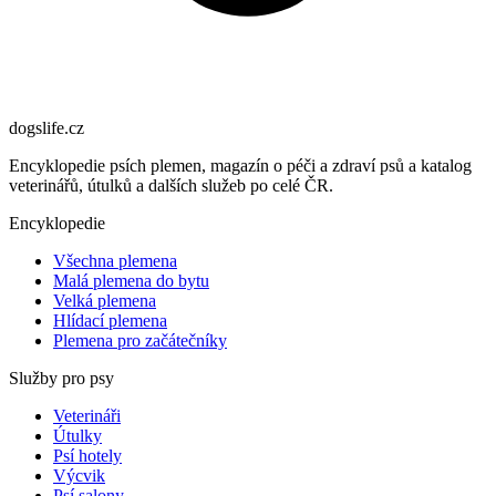
dogslife
.cz
Encyklopedie psích plemen, magazín o péči a zdraví psů a katalog
veterinářů, útulků a dalších služeb po celé ČR.
Encyklopedie
Všechna plemena
Malá plemena do bytu
Velká plemena
Hlídací plemena
Plemena pro začátečníky
Služby pro psy
Veterináři
Útulky
Psí hotely
Výcvik
Psí salony