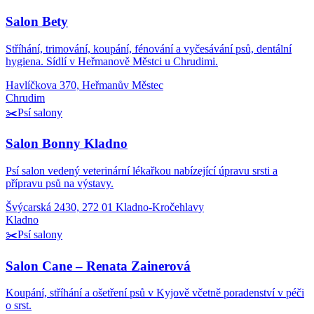
Salon Bety
Stříhání, trimování, koupání, fénování a vyčesávání psů, dentální
hygiena. Sídlí v Heřmanově Městci u Chrudimi.
Havlíčkova 370, Heřmanův Městec
Chrudim
✂️
Psí salony
Salon Bonny Kladno
Psí salon vedený veterinární lékařkou nabízející úpravu srsti a
přípravu psů na výstavy.
Švýcarská 2430, 272 01 Kladno-Kročehlavy
Kladno
✂️
Psí salony
Salon Cane – Renata Zainerová
Koupání, stříhání a ošetření psů v Kyjově včetně poradenství v péči
o srst.