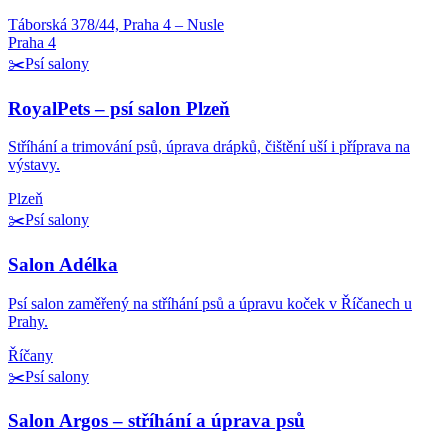
Táborská 378/44, Praha 4 – Nusle
Praha 4
✂️
Psí salony
RoyalPets – psí salon Plzeň
Stříhání a trimování psů, úprava drápků, čištění uší i příprava na
výstavy.
Plzeň
✂️
Psí salony
Salon Adélka
Psí salon zaměřený na stříhání psů a úpravu koček v Říčanech u
Prahy.
Říčany
✂️
Psí salony
Salon Argos – stříhání a úprava psů