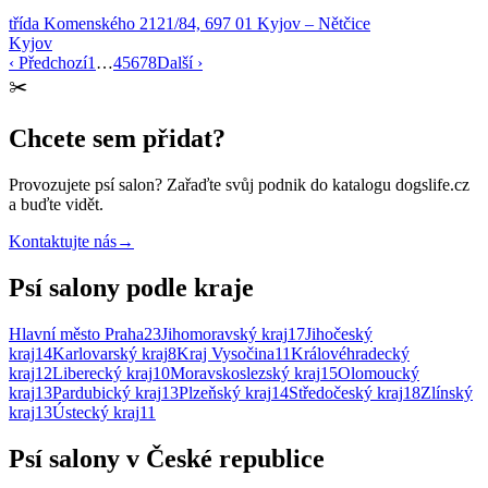
třída Komenského 2121/84, 697 01 Kyjov – Nětčice
Kyjov
‹ Předchozí
1
…
4
5
6
7
8
Další ›
✂️
Chcete sem přidat?
Provozujete
psí salon
? Zařaďte svůj podnik do katalogu dogslife.cz
a buďte vidět.
Kontaktujte nás
→
Psí salony podle kraje
Hlavní město Praha
23
Jihomoravský kraj
17
Jihočeský
kraj
14
Karlovarský kraj
8
Kraj Vysočina
11
Královéhradecký
kraj
12
Liberecký kraj
10
Moravskoslezský kraj
15
Olomoucký
kraj
13
Pardubický kraj
13
Plzeňský kraj
14
Středočeský kraj
18
Zlínský
kraj
13
Ústecký kraj
11
Psí salony v České republice