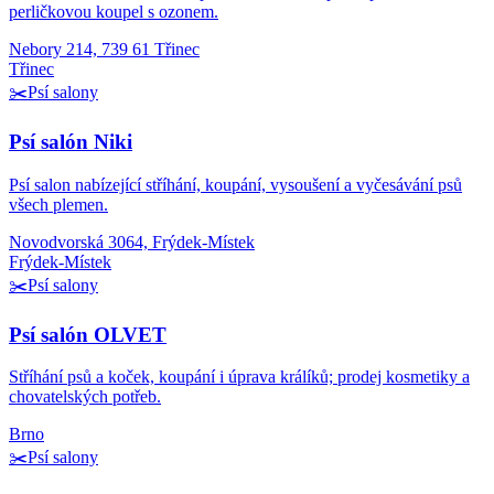
perličkovou koupel s ozonem.
Nebory 214, 739 61 Třinec
Třinec
✂️
Psí salony
Psí salón Niki
Psí salon nabízející stříhání, koupání, vysoušení a vyčesávání psů
všech plemen.
Novodvorská 3064, Frýdek-Místek
Frýdek-Místek
✂️
Psí salony
Psí salón OLVET
Stříhání psů a koček, koupání i úprava králíků; prodej kosmetiky a
chovatelských potřeb.
Brno
✂️
Psí salony