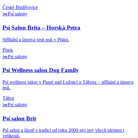
České Budějovice
✂️
Psí salony
Psí Salon Brita – Horská Petra
Stříhání a úprava srsti psů v Písku.
Písek
✂️
Psí salony
Psí Wellness salon Dog Family
Psí wellness salon v Plané nad Lužnicí u Tábora – stříhání a úprava
psů.
Tábor
✂️
Psí salony
Psí salon Brit
Psí salon a lázně s tradicí od roku 2000 pro psy všech plemen i
velikostí.