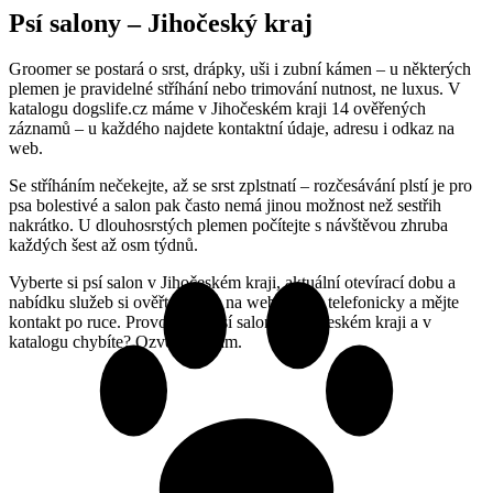
Psí salony – Jihočeský kraj
Groomer se postará o srst, drápky, uši i zubní kámen – u některých
plemen je pravidelné stříhání nebo trimování nutnost, ne luxus. V
katalogu dogslife.cz máme v Jihočeském kraji 14 ověřených
záznamů – u každého najdete kontaktní údaje, adresu i odkaz na
web.
Se stříháním nečekejte, až se srst zplstnatí – rozčesávání plstí je pro
psa bolestivé a salon pak často nemá jinou možnost než sestřih
nakrátko. U dlouhosrstých plemen počítejte s návštěvou zhruba
každých šest až osm týdnů.
Vyberte si psí salon v Jihočeském kraji, aktuální otevírací dobu a
nabídku služeb si ověřte přímo na webu nebo telefonicky a mějte
kontakt po ruce. Provozujete psí salon v Jihočeském kraji a v
katalogu chybíte? Ozvěte se nám.