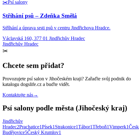
✂️
Psí salony
Stříhání psů – Zdeňka Smělá
Stříhání a úprava srsti psů v centru Jindřichova Hradce.
Václavská 160, 377 01 Jindřichův Hradec
Jindřichův Hradec
✂️
Chcete sem přidat?
Provozujete
psí salon
v Jihočeském kraji
? Zařaďte svůj podnik do
katalogu dogslife.cz a buďte vidět.
Kontaktujte nás
→
Psí salony podle města (Jihočeský kraj)
Jindřichův
Hradec
2
Prachatice
1
Písek
1
Strakonice
1
Tábor
1
Třeboň
1
Vimperk
1
Česk
Budějovice
5
Český Krumlov
1