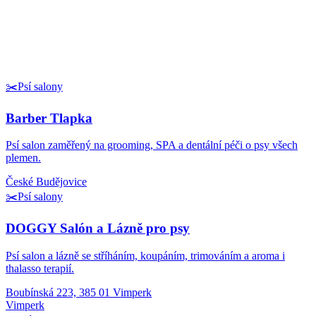
✂️
Psí salony
Barber Tlapka
Psí salon zaměřený na grooming, SPA a dentální péči o psy všech
plemen.
České Budějovice
✂️
Psí salony
DOGGY Salón a Lázně pro psy
Psí salon a lázně se stříháním, koupáním, trimováním a aroma i
thalasso terapií.
Boubínská 223, 385 01 Vimperk
Vimperk