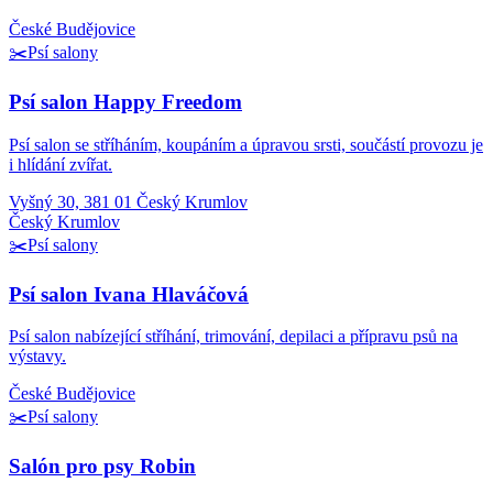
České Budějovice
✂️
Psí salony
Psí salon Happy Freedom
Psí salon se stříháním, koupáním a úpravou srsti, součástí provozu je
i hlídání zvířat.
Vyšný 30, 381 01 Český Krumlov
Český Krumlov
✂️
Psí salony
Psí salon Ivana Hlaváčová
Psí salon nabízející stříhání, trimování, depilaci a přípravu psů na
výstavy.
České Budějovice
✂️
Psí salony
Salón pro psy Robin