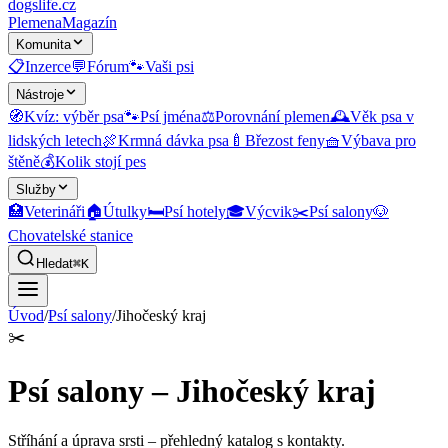
dogslife
.cz
Plemena
Magazín
Komunita
📋
Inzerce
💬
Fórum
🐾
Vaši psi
Nástroje
🧭
Kvíz: výběr psa
🐾
Psí jména
⚖️
Porovnání plemen
🕰️
Věk psa v
lidských letech
🍖
Krmná dávka psa
🍼
Březost feny
🧺
Výbava pro
štěně
💰
Kolik stojí pes
Služby
🏥
Veterináři
🏠
Útulky
🛏️
Psí hotely
🎓
Výcvik
✂️
Psí salony
🐶
Chovatelské stanice
Hledat
⌘K
Úvod
/
Psí salony
/
Jihočeský kraj
✂️
Psí salony – Jihočeský kraj
Stříhání a úprava srsti
– přehledný katalog s kontakty.