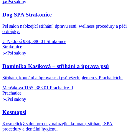
✂️
Psí salony
Dog SPA Strakonice
Psí salon nabízející stříhání, úpravu srsti, wellness procedury a péči
o drápky.
U Nádraží 984, 386 01 Strakonice
Strakonice
✂️
Psí salony
Dominika Kasíková – stříhání a úprava psů
Stříhání, koupání a úprava srsti psů všech plemen v Prachaticích.
Menšíkova 1155, 383 01 Prachatice II
Prachatice
✂️
Psí salony
Kosmopsi
Kosmetický salon pro psy nabízející koupání, stříhání, SPA
procedury a dentální hygienu.