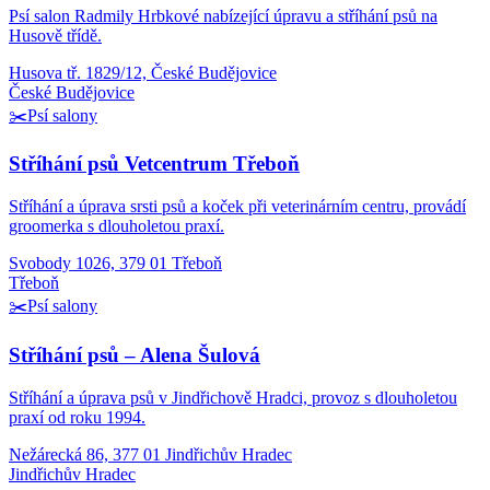
Psí salon Radmily Hrbkové nabízející úpravu a stříhání psů na
Husově třídě.
Husova tř. 1829/12, České Budějovice
České Budějovice
✂️
Psí salony
Stříhání psů Vetcentrum Třeboň
Stříhání a úprava srsti psů a koček při veterinárním centru, provádí
groomerka s dlouholetou praxí.
Svobody 1026, 379 01 Třeboň
Třeboň
✂️
Psí salony
Stříhání psů – Alena Šulová
Stříhání a úprava psů v Jindřichově Hradci, provoz s dlouholetou
praxí od roku 1994.
Nežárecká 86, 377 01 Jindřichův Hradec
Jindřichův Hradec