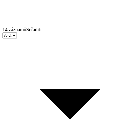
14
záznamů
Seřadit: