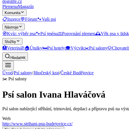
dogslife
.cz
Plemena
Magazín
Komunita
📋
Inzerce
💬
Fórum
🐾
Vaši psi
Nástroje
🧭
Kvíz: výběr psa
🐾
Psí jména
⚖️
Porovnání plemen
🕰️
Věk psa v lidsk
Služby
🏥
Veterináři
🏠
Útulky
🛏️
Psí hotely
🎓
Výcvik
✂️
Psí salony
🐶
Chovatel
Hledat
⌘K
Úvod
/
Psí salony
/
Jihočeský kraj
/
České Budějovice
✂️
Psí salony
Psí salon Ivana Hlaváčová
Psí salon nabízející stříhání, trimování, depilaci a přípravu psů na výst
Web
http://www.strihani-psu-budejovice.cz/