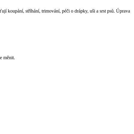
jí koupání, stříhání, trimování, péči o drápky, uši a srst psů. Úprava
e měnit.