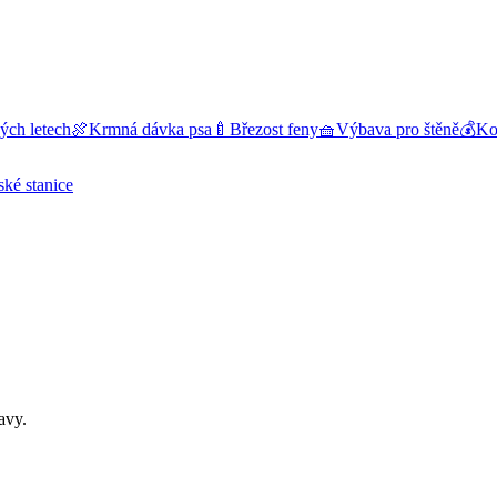
ých letech
🍖
Krmná dávka psa
🍼
Březost feny
🧺
Výbava pro štěně
💰
Kol
ské stanice
avy.