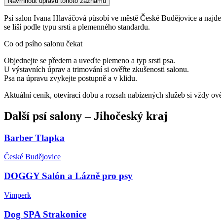
Navrhnout úpravu tohoto záznamu
Psí salon Ivana Hlaváčová působí ve městě České Budějovice a najdete j
se liší podle typu srsti a plemenného standardu.
Co od psího salonu čekat
Objednejte se předem a uveďte plemeno a typ srsti psa.
U výstavních úprav a trimování si ověřte zkušenosti salonu.
Psa na úpravu zvykejte postupně a v klidu.
Aktuální ceník, otevírací dobu a rozsah nabízených služeb si vždy ov
Další
psí salony
–
Jihočeský kraj
Barber Tlapka
České Budějovice
DOGGY Salón a Lázně pro psy
Vimperk
Dog SPA Strakonice