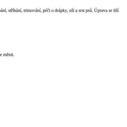
í, stříhání, trimování, péči o drápky, uši a srst psů. Úprava se liší
e měnit.