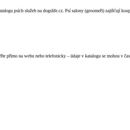
alogu psích služeb na dogslife.cz. Psí salony (groomeři) zajišťují koupán
ěřte přímo na webu nebo telefonicky – údaje v katalogu se mohou v čas