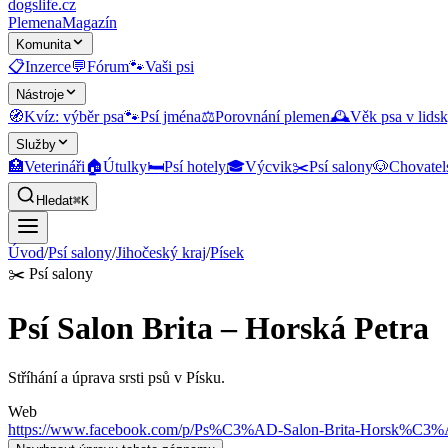
dogslife
.cz
Plemena
Magazín
Komunita
📋
Inzerce
💬
Fórum
🐾
Vaši psi
Nástroje
🧭
Kvíz: výběr psa
🐾
Psí jména
⚖️
Porovnání plemen
🕰️
Věk psa v lidsk
Služby
🏥
Veterináři
🏠
Útulky
🛏️
Psí hotely
🎓
Výcvik
✂️
Psí salony
🐶
Chovatel
Hledat
⌘K
Úvod
/
Psí salony
/
Jihočeský kraj
/
Písek
✂️
Psí salony
Psí Salon Brita – Horská Petra
Stříhání a úprava srsti psů v Písku.
Web
https://www.facebook.com/p/Ps%C3%AD-Salon-Brita-Horsk%C3%A