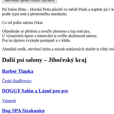
Navrhnout úpravu tohoto záznamu
Psí Salon Brita – Horská Petra působí ve městě Písek a najdete jej v kat
podle typu srsti a plemenného standardu.
Co od psího salonu čekat
Objednejte se předem a uveďte plemeno a typ srsti psa.
U výstavních úprav a trimování si ověřte zkušenosti salonu.
Psa na úpravu zvykejte postupně a v klidu.
Aktuální ceník, otevírací dobu a rozsah nabízených služeb si vždy ov
Další
psí salony
–
Jihočeský kraj
Barber Tlapka
České Budějovice
DOGGY Salón a Lázně pro psy
Vimperk
Dog SPA Strakonice