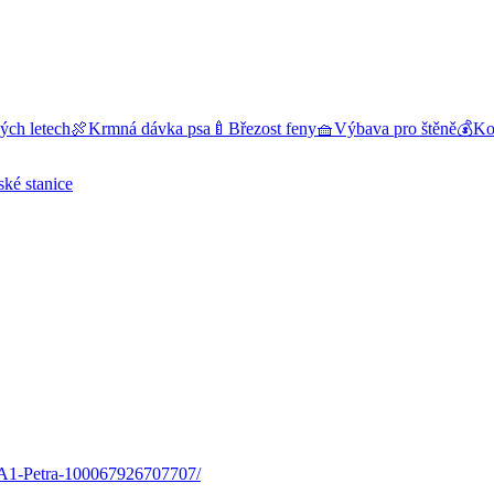
ých letech
🍖
Krmná dávka psa
🍼
Březost feny
🧺
Výbava pro štěně
💰
Kol
ské stanice
1-Petra-100067926707707/