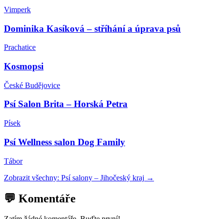
Vimperk
Dominika Kasíková – stříhání a úprava psů
Prachatice
Kosmopsi
České Budějovice
Psí Salon Brita – Horská Petra
Písek
Psí Wellness salon Dog Family
Tábor
Zobrazit všechny:
Psí salony
–
Jihočeský kraj
→
💬 Komentáře
Zatím žádné komentáře. Buďte první!