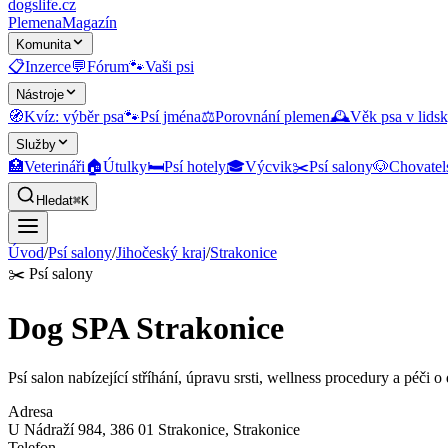
dogslife
.cz
Plemena
Magazín
Komunita
📋
Inzerce
💬
Fórum
🐾
Vaši psi
Nástroje
🧭
Kvíz: výběr psa
🐾
Psí jména
⚖️
Porovnání plemen
🕰️
Věk psa v lidsk
Služby
🏥
Veterináři
🏠
Útulky
🛏️
Psí hotely
🎓
Výcvik
✂️
Psí salony
🐶
Chovatel
Hledat
⌘K
Úvod
/
Psí salony
/
Jihočeský kraj
/
Strakonice
✂️
Psí salony
Dog SPA Strakonice
Psí salon nabízející stříhání, úpravu srsti, wellness procedury a péči o
Adresa
U Nádraží 984, 386 01 Strakonice
, Strakonice
Telefon