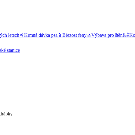
ých letech
🍖
Krmná dávka psa
🍼
Březost feny
🧺
Výbava pro štěně
💰
Kol
ské stanice
 drápky.