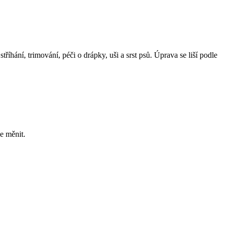
říhání, trimování, péči o drápky, uši a srst psů. Úprava se liší podle
e měnit.