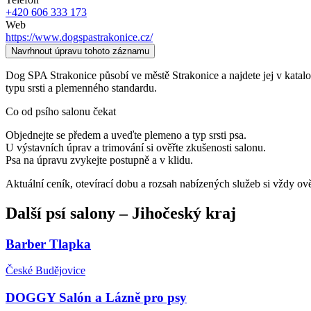
+420 606 333 173
Web
https://www.dogspastrakonice.cz/
Navrhnout úpravu tohoto záznamu
Dog SPA Strakonice působí ve městě Strakonice a najdete jej v katalogu 
typu srsti a plemenného standardu.
Co od psího salonu čekat
Objednejte se předem a uveďte plemeno a typ srsti psa.
U výstavních úprav a trimování si ověřte zkušenosti salonu.
Psa na úpravu zvykejte postupně a v klidu.
Aktuální ceník, otevírací dobu a rozsah nabízených služeb si vždy ov
Další
psí salony
–
Jihočeský kraj
Barber Tlapka
České Budějovice
DOGGY Salón a Lázně pro psy