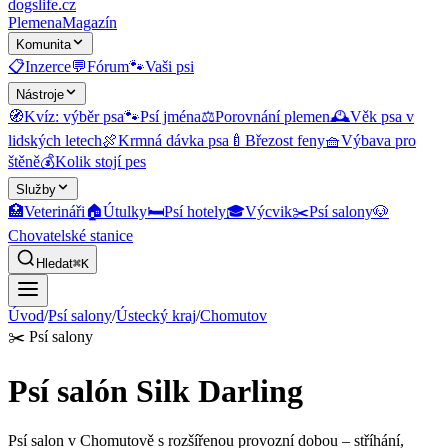
dogslife
.cz
Plemena
Magazín
Komunita
📋
Inzerce
💬
Fórum
🐾
Vaši psi
Nástroje
🧭
Kvíz: výběr psa
🐾
Psí jména
⚖️
Porovnání plemen
🕰️
Věk psa v
lidských letech
🍖
Krmná dávka psa
🍼
Březost feny
🧺
Výbava pro
štěně
💰
Kolik stojí pes
Služby
🏥
Veterináři
🏠
Útulky
🛏️
Psí hotely
🎓
Výcvik
✂️
Psí salony
🐶
Chovatelské stanice
Hledat
⌘K
Úvod
/
Psí salony
/
Ústecký kraj
/
Chomutov
✂️
Psí salony
Psí salón Silk Darling
Psí salon v Chomutově s rozšířenou provozní dobou – stříhání,