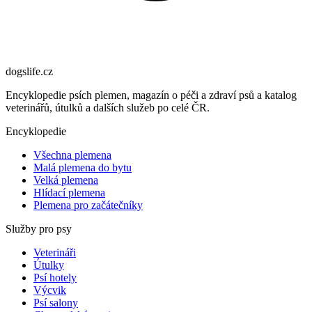
dogslife
.cz
Encyklopedie psích plemen, magazín o péči a zdraví psů a katalog
veterinářů, útulků a dalších služeb po celé ČR.
Encyklopedie
Všechna plemena
Malá plemena do bytu
Velká plemena
Hlídací plemena
Plemena pro začátečníky
Služby pro psy
Veterináři
Útulky
Psí hotely
Výcvik
Psí salony