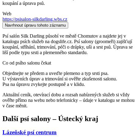
koupání a úprava psů.
Web
https://psisalon-silkdarling.wbs.cz
Navrhnout úpravu tohoto záznamu
Psí salón Silk Darling působí ve městě Chomutov a najdete jej v
katalogu psích služeb na dogslife.cz. Psí salony (groomeři) zajišťují
koupání, stříhání, trimování, péči o drápky, uši a srst psů. Úprava se
liší podle typu srsti a plemenného standardu.
Co od psího salonu čekat
Objednejte se předem a uveďte plemeno a typ srsti psa.
U výstavních úprav a trimování si ověřte zkušenosti salonu.
Psa na úpravu zvykejte postupně a v klidu.
Aktuální ceník, otevírací dobu a rozsah nabízených služeb si vždy
ověřte přímo na webu nebo telefonicky – údaje v katalogu se mohou
v čase měnit.
Další
psí salony
–
Ústecký kraj
Lázeňské psí centrum