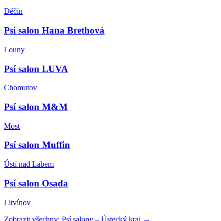
Děčín
Psí salon Hana Brethová
Louny
Psí salon LUVA
Chomutov
Psí salon M&M
Most
Psí salon Muffin
Ústí nad Labem
Psí salon Osada
Litvínov
Zobrazit všechny:
Psí salony
–
Ústecký kraj
→