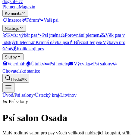
dogslife
.cz
Plemena
Magazín
Komunita
📋
Inzerce
💬
Fórum
🐾
Vaši psi
Nástroje
🧭
Kvíz: výběr psa
🐾
Psí jména
⚖️
Porovnání plemen
🕰️
Věk psa v
lidských letech
🍖
Krmná dávka psa
🍼
Březost feny
🧺
Výbava pro
štěně
💰
Kolik stojí pes
Služby
🏥
Veterináři
🏠
Útulky
🛏️
Psí hotely
🎓
Výcvik
✂️
Psí salony
🐶
Chovatelské stanice
Hledat
⌘K
Úvod
/
Psí salony
/
Ústecký kraj
/
Litvínov
✂️
Psí salony
Psí salon Osada
Malý rodinný salon pro psy všech velikostí nabízející koupání, střih