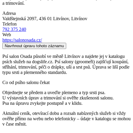
a trimování.
Adresa
Valdštejnská 2097, 436 01 Litvínov
, Litvínov
Telefon
792 375 240
Web
https://salonosada.cz/
Navrhnout úpravu tohoto záznamu
Psí salon Osada působí ve městě Litvínov a najdete jej v katalogu
psích služeb na dogslife.cz. Psí salony (groomeři) zajišťují koupání,
stříhání, trimování, péči o drápky, uši a srst psů. Úprava se liší podle
typu srsti a plemenného standardu.
Co od psího salonu čekat
Objednejte se předem a uveďte plemeno a typ srsti psa.
U výstavních úprav a trimování si ověřte zkušenosti salonu.
Psa na úpravu zvykejte postupně a v klidu.
Aktuální ceník, otevírací dobu a rozsah nabízených služeb si vždy
ověřte přímo na webu nebo telefonicky – údaje v katalogu se mohou
v čase měnit.