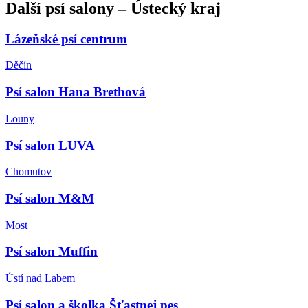
Další
psí salony
–
Ústecký kraj
Lázeňské psí centrum
Děčín
Psí salon Hana Brethová
Louny
Psí salon LUVA
Chomutov
Psí salon M&M
Most
Psí salon Muffin
Ústí nad Labem
Psí salon a školka Šťastnej pes