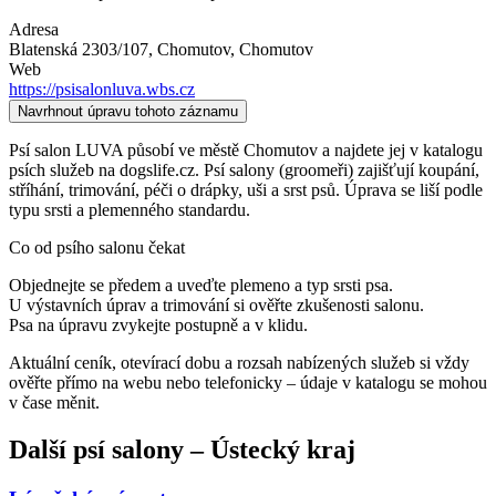
Adresa
Blatenská 2303/107, Chomutov
, Chomutov
Web
https://psisalonluva.wbs.cz
Navrhnout úpravu tohoto záznamu
Psí salon LUVA působí ve městě Chomutov a najdete jej v katalogu
psích služeb na dogslife.cz. Psí salony (groomeři) zajišťují koupání,
stříhání, trimování, péči o drápky, uši a srst psů. Úprava se liší podle
typu srsti a plemenného standardu.
Co od psího salonu čekat
Objednejte se předem a uveďte plemeno a typ srsti psa.
U výstavních úprav a trimování si ověřte zkušenosti salonu.
Psa na úpravu zvykejte postupně a v klidu.
Aktuální ceník, otevírací dobu a rozsah nabízených služeb si vždy
ověřte přímo na webu nebo telefonicky – údaje v katalogu se mohou
v čase měnit.
Další
psí salony
–
Ústecký kraj