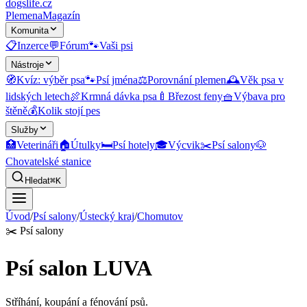
dogslife
.cz
Plemena
Magazín
Komunita
📋
Inzerce
💬
Fórum
🐾
Vaši psi
Nástroje
🧭
Kvíz: výběr psa
🐾
Psí jména
⚖️
Porovnání plemen
🕰️
Věk psa v
lidských letech
🍖
Krmná dávka psa
🍼
Březost feny
🧺
Výbava pro
štěně
💰
Kolik stojí pes
Služby
🏥
Veterináři
🏠
Útulky
🛏️
Psí hotely
🎓
Výcvik
✂️
Psí salony
🐶
Chovatelské stanice
Hledat
⌘K
Úvod
/
Psí salony
/
Ústecký kraj
/
Chomutov
✂️
Psí salony
Psí salon LUVA
Stříhání, koupání a fénování psů.