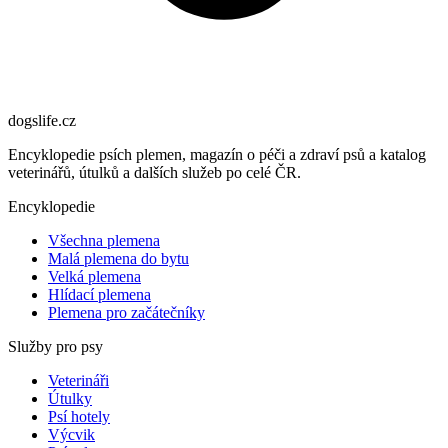
dogslife
.cz
Encyklopedie psích plemen, magazín o péči a zdraví psů a katalog
veterinářů, útulků a dalších služeb po celé ČR.
Encyklopedie
Všechna plemena
Malá plemena do bytu
Velká plemena
Hlídací plemena
Plemena pro začátečníky
Služby pro psy
Veterináři
Útulky
Psí hotely
Výcvik