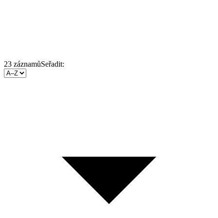
23
záznamů
Seřadit: