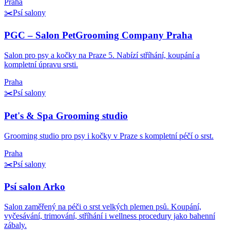
Praha
✂️
Psí salony
PGC – Salon PetGrooming Company Praha
Salon pro psy a kočky na Praze 5. Nabízí stříhání, koupání a
kompletní úpravu srsti.
Praha
✂️
Psí salony
Pet's & Spa Grooming studio
Grooming studio pro psy i kočky v Praze s kompletní péčí o srst.
Praha
✂️
Psí salony
Psí salon Arko
Salon zaměřený na péči o srst velkých plemen psů. Koupání,
vyčesávání, trimování, stříhání i wellness procedury jako bahenní
zábaly.