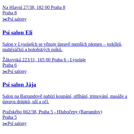
Na Hlavní 27/38, 182 00 Praha 8
Praha 8
✂️
Psí salony
Psí salon Eli
Salon v Lysolajích se věnuje úpravě menších plemen – jorkšírů,
maltézáčků a boloňských psíků.
Žákovská 223/11, 165 00 Praha 6 - Lysolaje
Praha 6
✂️
Psí salony
Psí salon Jája
Salon na Barrandově nabízí koupání, stříhání, trimování, masáže a
úpravu drápků, uší a očí.
Pražského 662/38, Praha 5 - Hlubočepy (Barrandov)
Praha 5
✂️
Psí salony