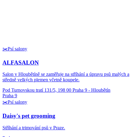
✂️
Psí salony
ALFASALON
Salon v Hloubětíně se zaměřuje na stříhání a úpravu psů malých a
středně velkých plemen včetně koupele.
Pod Turnovskou tratí 131/5, 198 00 Praha 9 - Hloubětín
Praha 9
✂️
Psí salony
Daisy's pet grooming
Stříhání a trimování psů v Praze.