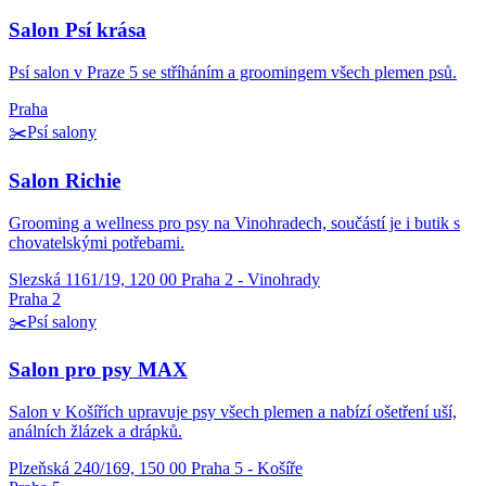
Salon Psí krása
Psí salon v Praze 5 se stříháním a groomingem všech plemen psů.
Praha
✂️
Psí salony
Salon Richie
Grooming a wellness pro psy na Vinohradech, součástí je i butik s
chovatelskými potřebami.
Slezská 1161/19, 120 00 Praha 2 - Vinohrady
Praha 2
✂️
Psí salony
Salon pro psy MAX
Salon v Košířích upravuje psy všech plemen a nabízí ošetření uší,
análních žlázek a drápků.
Plzeňská 240/169, 150 00 Praha 5 - Košíře