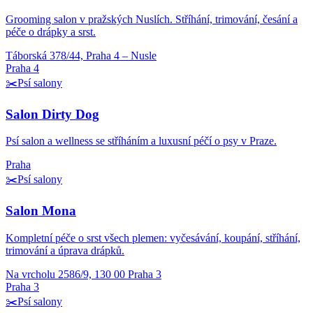
Grooming salon v pražských Nuslích. Stříhání, trimování, česání a
péče o drápky a srst.
Táborská 378/44, Praha 4 – Nusle
Praha 4
✂️
Psí salony
Salon Dirty Dog
Psí salon a wellness se stříháním a luxusní péčí o psy v Praze.
Praha
✂️
Psí salony
Salon Mona
Kompletní péče o srst všech plemen: vyčesávání, koupání, stříhání,
trimování a úprava drápků.
Na vrcholu 2586/9, 130 00 Praha 3
Praha 3
✂️
Psí salony