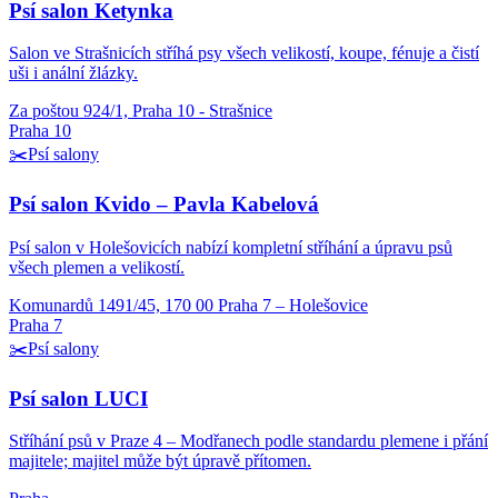
Psí salon Ketynka
Salon ve Strašnicích stříhá psy všech velikostí, koupe, fénuje a čistí
uši i anální žlázky.
Za poštou 924/1, Praha 10 - Strašnice
Praha 10
✂️
Psí salony
Psí salon Kvido – Pavla Kabelová
Psí salon v Holešovicích nabízí kompletní stříhání a úpravu psů
všech plemen a velikostí.
Komunardů 1491/45, 170 00 Praha 7 – Holešovice
Praha 7
✂️
Psí salony
Psí salon LUCI
Stříhání psů v Praze 4 – Modřanech podle standardu plemene i přání
majitele; majitel může být úpravě přítomen.