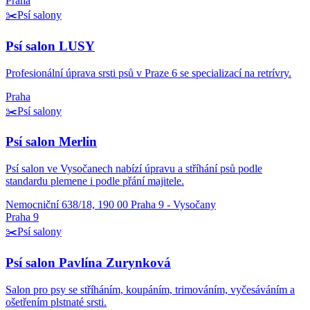
Praha
✂️
Psí salony
Psí salon LUSY
Profesionální úprava srsti psů v Praze 6 se specializací na retrívry.
Praha
✂️
Psí salony
Psí salon Merlin
Psí salon ve Vysočanech nabízí úpravu a stříhání psů podle
standardu plemene i podle přání majitele.
Nemocniční 638/18, 190 00 Praha 9 - Vysočany
Praha 9
✂️
Psí salony
Psí salon Pavlína Zurynková
Salon pro psy se stříháním, koupáním, trimováním, vyčesáváním a
ošetřením plstnaté srsti.