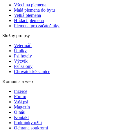
Všechna plemena
Malá plemena do bytu
Velká plemena
Hlídací plemena
Plemena pro začátečníky
Služby pro psy
Veterináři
Útulky
Psí hotely
Výcvik
Psí salony
Chovatelské stanice
Komunita a web
Inzerce
Fórum
Vaši psi
Magazín
O nás
Kontakt
Podmínky užití
Ochrana soukromí