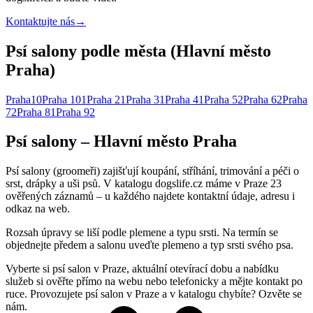
Kontaktujte nás
→
Psí salony podle města (Hlavní město
Praha)
Praha
10
Praha 10
1
Praha 2
1
Praha 3
1
Praha 4
1
Praha 5
2
Praha 6
2
Praha
7
2
Praha 8
1
Praha 9
2
Psí salony – Hlavní město Praha
Psí salony (groomeři) zajišťují koupání, stříhání, trimování a péči o
srst, drápky a uši psů. V katalogu dogslife.cz máme v Praze 23
ověřených záznamů – u každého najdete kontaktní údaje, adresu i
odkaz na web.
Rozsah úpravy se liší podle plemene a typu srsti. Na termín se
objednejte předem a salonu uveďte plemeno a typ srsti svého psa.
Vyberte si psí salon v Praze, aktuální otevírací dobu a nabídku
služeb si ověřte přímo na webu nebo telefonicky a mějte kontakt po
ruce. Provozujete psí salon v Praze a v katalogu chybíte? Ozvěte se
nám.