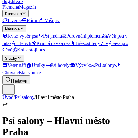
dogslife
.cz
Plemena
Magazín
Komunita
📋
Inzerce
💬
Fórum
🐾
Vaši psi
Nástroje
🧭
Kvíz: výběr psa
🐾
Psí jména
⚖️
Porovnání plemen
🕰️
Věk psa v
lidských letech
🍖
Krmná dávka psa
🍼
Březost feny
🧺
Výbava pro
štěně
💰
Kolik stojí pes
Služby
🏥
Veterináři
🏠
Útulky
🛏️
Psí hotely
🎓
Výcvik
✂️
Psí salony
🐶
Chovatelské stanice
Hledat
⌘K
Úvod
/
Psí salony
/
Hlavní město Praha
✂️
Psí salony – Hlavní město
Praha