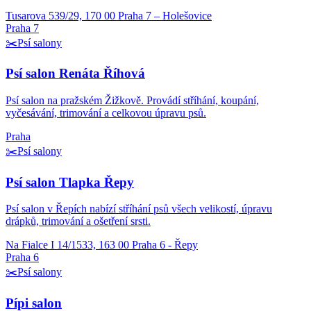
Tusarova 539/29, 170 00 Praha 7 – Holešovice
Praha 7
✂️
Psí salony
Psí salon Renáta Říhová
Psí salon na pražském Žižkově. Provádí stříhání, koupání,
vyčesávání, trimování a celkovou úpravu psů.
Praha
✂️
Psí salony
Psí salon Tlapka Řepy
Psí salon v Řepích nabízí stříhání psů všech velikostí, úpravu
drápků, trimování a ošetření srsti.
Na Fialce I 14/1533, 163 00 Praha 6 - Řepy
Praha 6
✂️
Psí salony
Pípi salon