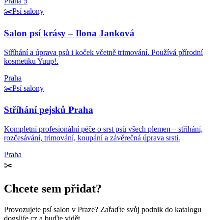
Praha 5
✂️
Psí salony
Salon psí krásy – Ilona Janková
Stříhání a úprava psů i koček včetně trimování. Používá přírodní
kosmetiku Yuup!.
Praha
✂️
Psí salony
Stříhání pejsků Praha
Kompletní profesionální péče o srst psů všech plemen – stříhání,
rozčesávání, trimování, koupání a závěrečná úprava srsti.
Praha
✂️
Chcete sem přidat?
Provozujete
psí salon
v Praze
? Zařaďte svůj podnik do katalogu
dogslife.cz a buďte vidět.