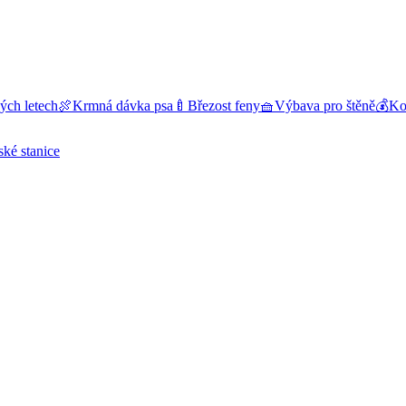
ých letech
🍖
Krmná dávka psa
🍼
Březost feny
🧺
Výbava pro štěně
💰
Kol
ské stanice