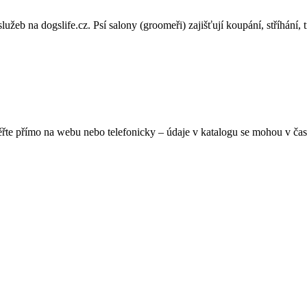
žeb na dogslife.cz. Psí salony (groomeři) zajišťují koupání, stříhání, tr
ěřte přímo na webu nebo telefonicky – údaje v katalogu se mohou v čas