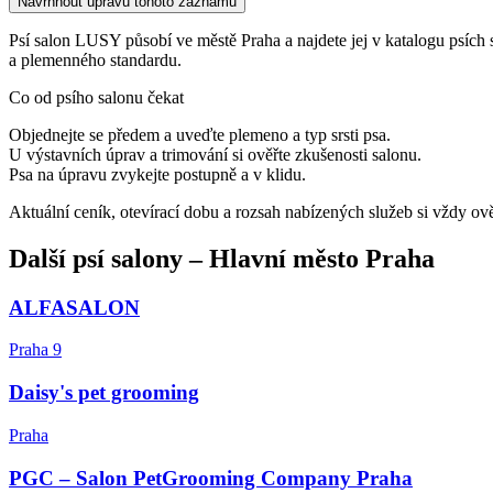
Navrhnout úpravu tohoto záznamu
Psí salon LUSY působí ve městě Praha a najdete jej v katalogu psích slu
a plemenného standardu.
Co od psího salonu čekat
Objednejte se předem a uveďte plemeno a typ srsti psa.
U výstavních úprav a trimování si ověřte zkušenosti salonu.
Psa na úpravu zvykejte postupně a v klidu.
Aktuální ceník, otevírací dobu a rozsah nabízených služeb si vždy ov
Další
psí salony
–
Hlavní město Praha
ALFASALON
Praha 9
Daisy's pet grooming
Praha
PGC – Salon PetGrooming Company Praha