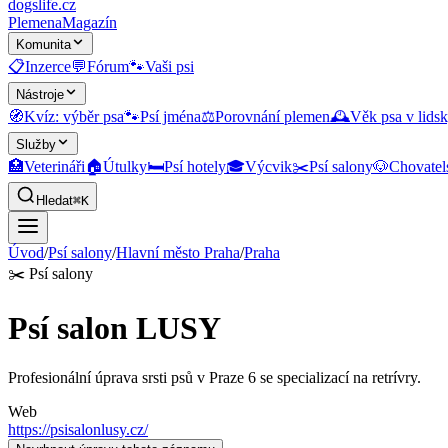
dogslife
.cz
Plemena
Magazín
Komunita
📋
Inzerce
💬
Fórum
🐾
Vaši psi
Nástroje
🧭
Kvíz: výběr psa
🐾
Psí jména
⚖️
Porovnání plemen
🕰️
Věk psa v lidsk
Služby
🏥
Veterináři
🏠
Útulky
🛏️
Psí hotely
🎓
Výcvik
✂️
Psí salony
🐶
Chovatel
Hledat
⌘K
Úvod
/
Psí salony
/
Hlavní město Praha
/
Praha
✂️
Psí salony
Psí salon LUSY
Profesionální úprava srsti psů v Praze 6 se specializací na retrívry.
Web
https://psisalonlusy.cz/