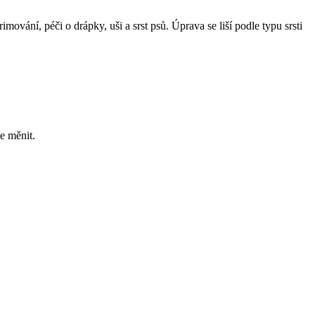
imování, péči o drápky, uši a srst psů. Úprava se liší podle typu srsti
e měnit.