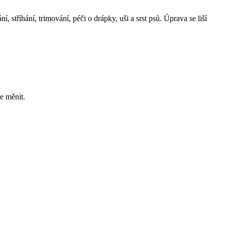
 stříhání, trimování, péči o drápky, uši a srst psů. Úprava se liší
e měnit.