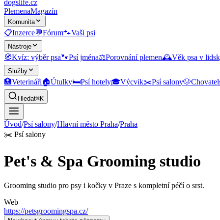
dogslife
.cz
Plemena
Magazín
Komunita
📋
Inzerce
💬
Fórum
🐾
Vaši psi
Nástroje
🧭
Kvíz: výběr psa
🐾
Psí jména
⚖️
Porovnání plemen
🕰️
Věk psa v lidsk
Služby
🏥
Veterináři
🏠
Útulky
🛏️
Psí hotely
🎓
Výcvik
✂️
Psí salony
🐶
Chovatel
Hledat
⌘K
Úvod
/
Psí salony
/
Hlavní město Praha
/
Praha
✂️
Psí salony
Pet's & Spa Grooming studio
Grooming studio pro psy i kočky v Praze s kompletní péčí o srst.
Web
https://petsgroomingspa.cz/