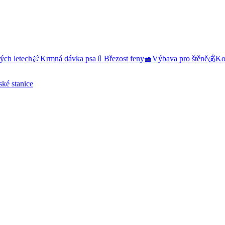
ých letech
🍖
Krmná dávka psa
🍼
Březost feny
🧺
Výbava pro štěně
💰
Kol
ské stanice