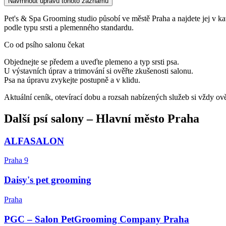
Navrhnout úpravu tohoto záznamu
Pet's & Spa Grooming studio působí ve městě Praha a najdete jej v katal
podle typu srsti a plemenného standardu.
Co od psího salonu čekat
Objednejte se předem a uveďte plemeno a typ srsti psa.
U výstavních úprav a trimování si ověřte zkušenosti salonu.
Psa na úpravu zvykejte postupně a v klidu.
Aktuální ceník, otevírací dobu a rozsah nabízených služeb si vždy ov
Další
psí salony
–
Hlavní město Praha
ALFASALON
Praha 9
Daisy's pet grooming
Praha
PGC – Salon PetGrooming Company Praha