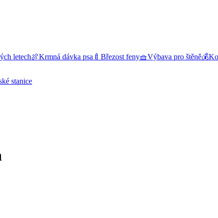
ých letech
🍖
Krmná dávka psa
🍼
Březost feny
🧺
Výbava pro štěně
💰
Kol
ské stanice
a