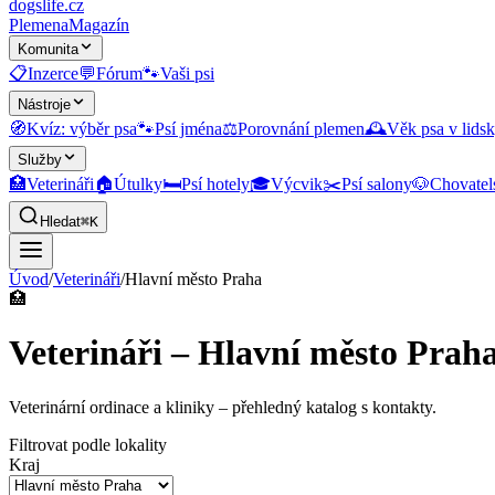
dogslife
.cz
Plemena
Magazín
Komunita
📋
Inzerce
💬
Fórum
🐾
Vaši psi
Nástroje
🧭
Kvíz: výběr psa
🐾
Psí jména
⚖️
Porovnání plemen
🕰️
Věk psa v lidsk
Služby
🏥
Veterináři
🏠
Útulky
🛏️
Psí hotely
🎓
Výcvik
✂️
Psí salony
🐶
Chovatel
Hledat
⌘K
Úvod
/
Veterináři
/
Hlavní město Praha
🏥
Veterináři – Hlavní město Prah
Veterinární ordinace a kliniky
– přehledný katalog s kontakty.
Filtrovat podle lokality
Kraj