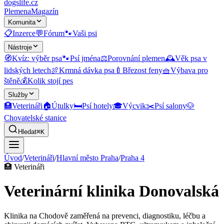
dogslife
.cz
Plemena
Magazín
Komunita
📋
Inzerce
💬
Fórum
🐾
Vaši psi
Nástroje
🧭
Kvíz: výběr psa
🐾
Psí jména
⚖️
Porovnání plemen
🕰️
Věk psa v
lidských letech
🍖
Krmná dávka psa
🍼
Březost feny
🧺
Výbava pro
štěně
💰
Kolik stojí pes
Služby
🏥
Veterináři
🏠
Útulky
🛏️
Psí hotely
🎓
Výcvik
✂️
Psí salony
🐶
Chovatelské stanice
Hledat
⌘K
Úvod
/
Veterináři
/
Hlavní město Praha
/
Praha 4
🏥
Veterináři
Veterinární klinika Donovalská
Klinika na Chodově zaměřená na prevenci, diagnostiku, léčbu a