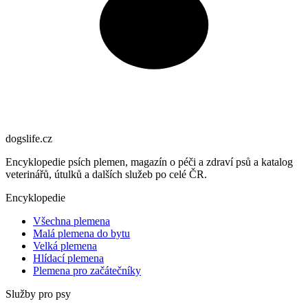
dogslife
.cz
Encyklopedie psích plemen, magazín o péči a zdraví psů a katalog
veterinářů, útulků a dalších služeb po celé ČR.
Encyklopedie
Všechna plemena
Malá plemena do bytu
Velká plemena
Hlídací plemena
Plemena pro začátečníky
Služby pro psy