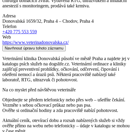
chirurgii domácích zvířat. Vybavena RTG, ultrazvukem a inhalační
anestezií s monitoringem, prodává také krmiva.
Adresa
Donovalská 1659/32, Praha 4 – Chodov
, Praha 4
Telefon
+420 775 553 559
Web
https://www.veterinadonovalska.cz/
Navrhnout úpravu tohoto záznamu
Veterinární klinika Donovalská působí ve městě Praha a najdete jej v
katalogu psích služeb na dogslife.cz. Veterinární ordinace a kliniky
zajišťují preventivní prohlídky, očkování, odčervení, čipování i
ošetření nemocí a úrazů psů. Některá pracoviště nabízejí také
laboratoř, RTG, ultrazvuk či pohotovost.
Na co myslet před návštěvou veterináře
Objednejte se předem telefonicky nebo přes web – ušetříte čekání.
Vezměte s sebou očkovací průkaz nebo pas psa.
Ověřte si ordinační hodiny a zda pracoviště nabízí pohotovost.
Aktuální ceník, otevírací dobu a rozsah nabízených služeb si vždy
ověřte přímo na webu nebo telefonicky – údaje v katalogu se mohou
v čase měnit.